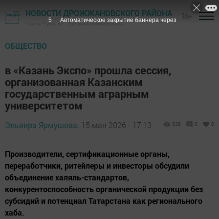
НОВОСТИ ДРОЖЖАНОВСКОГО РАЙОНА
16+
4
Автоматическое закрытие баннера через
Газета "Туган як" - Дрожжановский район
ОБЩЕСТВО
в «Казань Экспо» прошла сессия,
организованная Казанским
государственным аграрным
университетом
Эльвира Ярмушова,
15 мая 2026 - 17:13
339
0
0
Производители, сертификационные органы,
переработчики, ритейлеры и инвесторы обсудили
объединение халяль-стандартов,
конкурентоспособность органической продукции без
субсидий и потенциал Татарстана как регионального
хаба.