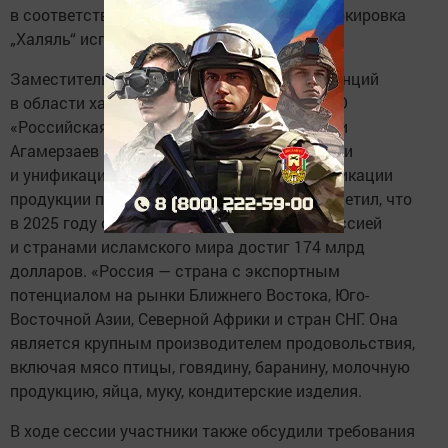
в соответствующем органе. Всемирная маркировка
„Халяль“ используется во многих странах».
Заместитель руководителя центра компетенций
в области халяльной продукции и услуг АНО
«Российская система качества» Ташохаджи
Агамерзаев рассказал о совершенствовании
и унификации российской системы сертификации
продукции по стандартам «Халяль». Он отметил, что
в 2025 году общий товарооборот между Россией
и странами исламского мира достиг 174 млрд
долларов. «Россия — страна с экспортным
потенциалом на рынки Ближнего Востока, Юго-
Восточной Азии, Северной Африки и стран СНГ. Она
является крупным производителем продовольствия,
включая мясо птицы, говядину, баранину, молочную
продукцию, яйца, муку, кондитерские изделия.
В ходе сессии участники также обсудили требования