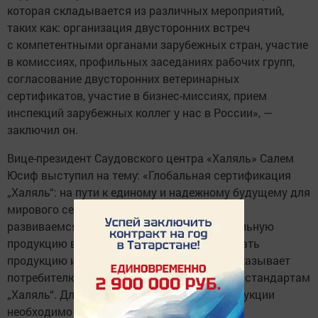
которая складывается из различных мероприятий,
таких как: организация двусторонних встреч
с компетентными органами зарубежных стран, участие
в комиссиях, профильных заседаниях рабочих групп,
согласование двусторонних ветеринарных
сертификатов, участие в бизнес-миссиях, прием
инспекций зарубежных коллег у нас в России», —
заключил он.
Вице-президент Саудовского центра «Халяль» Салем
Юсиф выступил на тему: «Глобальная сертификация
„Халяль“: на пути к единому и надежному будущему для
мирового сектора». Он сказал: «Мы сейчас
развиваемся в этой сфере, и спрос на халяльную
продукцию высок. Нам важно экспортировать
продукцию из России. Логотип „Халяль“ показывает
потребителю, что продукция соответствует стандартам
„Халяль“. Для указания этого знака на продукции
необходимо проходить сертификацию