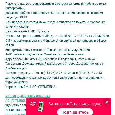
Перепечатка, воспроизведение и распространение в любом объеме
информации,
размещенной на сайте, возможна только с письменного согласия
редакций СМИ.
При поддержке Республиканского агентства по печати и массовым
коммуникациям.
Наименование СМИ: Туган як
№ записи о регистрации СМИ, дата: Эл № ФС 77 - 78420 от 29.05.2020
СМИ зарегистрированно Федеральной службой по надзору в сфере
связи,
информационных технологий и массовых коммуникаций
ФИО главного редактора: Фаизова Гулия Вакифовна
Адрес редакции: 422470, Российская Федерация, Республика
Татарстан, Дрожжановский район, село Старое Дрожжаное улица
А.Абязова, д.5
Телефон редакции: Тел.: 8 (843-75) 2-26-42 Факс: 8 (843-75) 2-23-43
Для сообщений о фактах коррупции электронная почта редакции:
tuganyak@bk.ru
Учредитель СМИ: АО «ТАТМЕДИА»
Антикоррупционная политика
АО «ТАТМЕДИА» использует «cookie»
для персонализации сервисов и
Все новости Татарстана - здесь
удобства пользователей сайтом.
Использование «cookie» можно отменить в настройках браузера.
Подпишитесь
Политика конфиденциальности