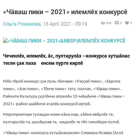
«Чӑваш пики – 2021» илемлӗх конкурсӗ
Ольга Романова,
16 April 2021 - 09:19
630
0
0
Чеченлӗх, илемлӗх, ӑс, пултарулăх –конкурса хутшӑнас
тесен ҫак паха енсем пурте кирлӗ
Мӗн тӗрлӗ конкурс çук пуль тӗнчере: «Раççей пики», «Европа
пики», «Ази пики», «Тӗнче пики» тата, паллах, «Чăваш пики».
Районти Культура çуртӗнче апрелӗн 10-мӗшӗнче «Чӑваш пики –
2021» район шайӗнчи этапӗн конкурсӗ иртрӗ.
Мероприятире тулашри илем кӑна мар, хӑйне евӗрлӗх те,
пултарулӑх та, шухӑшлав та, нацилӗх те тӗп тимлӗхре пулчӗ.
«Чăваш пики» конкурса хутшăнакансем: Снежана Исаева (Аслă