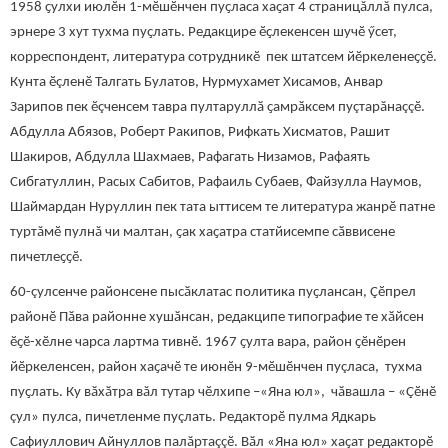
1958 ҫулхи июлӗн 1-мӗшӗнчен пуҫласа хаҫат 4 страницăллă пулса,
эрнере 3 хут тухма пуҫлать. Редакцире ӗҫлекенсен шучӗ ӳсет,
корреспондент, литература сотрудникӗ пек штатсем йӗркеленеҫҫӗ.
Кунта ӗçленӗ Талгать Булатов, Нурмухамет Хисамов, Анвар
Зарипов пек ӗçченсем тавра пултаруллӑ ҫамрӑксем пуçтарăнаççӗ.
Абдулла Абязов, Роберт Ракипов, Рифкать Хисматов, Рашит
Шакиров, Абдулла Шахмаев, Рафагать Низамов, Рафаять
Сибгатуллин, Расых Сабитов, Рафаиль Субаев, Файзулла Наумов,
Шаймардан Нуруллин пек тата ыттисем те литература жанрӗ патне
туртăмӗ пулнă чи малтан, ҫак хаҫатра статйисемпе сӑввисене
пичетлеҫҫӗ.
60-çулсенче районсене пысӑклатас политика пуҫлансан, Çӗпрел
районӗ Пӑва районне хушӑнсан, редакципе типографие те хӑйсен
ӗҫӗ-хӗлне чарса лартма тивнӗ. 1967 ҫулта вара, район ҫӗнӗрен
йӗркеленсен, район хаҫачӗ те июнӗн 9-мӗшӗнчен пуçласа, тухма
пуҫлать. Ку вӑхӑтра вăл тутар чӗлхипе –«Яна юл», чӑвашла – «Çӗнӗ
çул» пулса, пичетленме пуçлать. Редакторӗ пулма Ядкарь
Сафиуллович Айнуллов палăртаççӗ. Вӑл «Яна юл» хаҫат редакторӗ