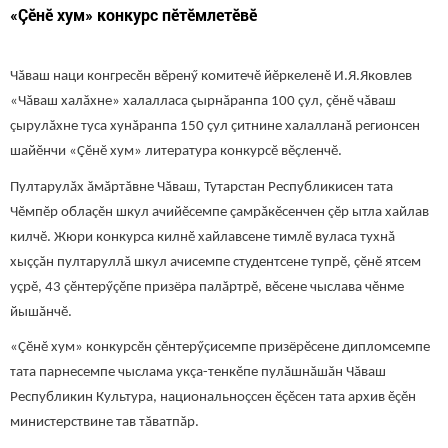
«Çĕнĕ хум» конкурс пĕтĕмлетĕвĕ
Чăваш наци конгресĕн вĕренӳ комитечĕ йĕркеленĕ И.Я.Яковлев
«Чăваш халăхне» халалласа çырнăранпа 100 çул, çĕнĕ чăваш
çырулăхне туса хунăранпа 150 çул çитнине халалланă регионсен
шайĕнчи «Çĕнĕ хум» литература конкурсĕ вĕçленчĕ.
Пултарулăх ăмăртăвне Чăваш, Тутарстан Республикисен тата
Чĕмпĕр облаçĕн шкул ачийĕсемпе çамрăкĕсенчен çĕр ытла хайлав
килчĕ. Жюри конкурса килнĕ хайлавсене тимлĕ вуласа тухнă
хыççăн пултаруллă шкул ачисемпе студентсене тупрĕ, çĕнĕ ятсем
уçрĕ, 43 çĕнтерӳçĕпе призёра палăртрĕ, вĕсене чыслава чĕнме
йышăнчĕ.
«Çĕнĕ хум» конкурсĕн çĕнтерӳçисемпе призёрĕсене дипломсемпе
тата парнесемпе чыслама укçа-тенкĕпе пулăшнăшăн Чăваш
Республикин Культура, национальноçсен ĕçĕсен тата архив ĕçĕн
министерствине тав тăватпăр.