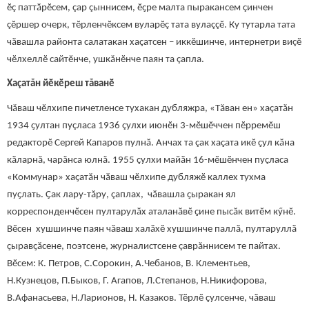
ӗç паттӑрӗсем, çар çыннисем, ӗҫре малта пыракансем çинчен
çӗршер очерк, тӗрленчӗксем вуларӗç тата вулаççӗ. Ку тутарла тата
чӑвашла районта салатакан хаҫатсен – иккӗшинче, интернетри виçӗ
чӗлхеллӗ сайтӗнче, ушкăнӗнче паян та çапла.
Хаçатăн йӗкӗреш тăванӗ
Чăваш чӗлхипе пичетленсе тухакан дубляжра, «Тăван ен» хаçатăн
1934 ҫултан пуçласа 1936 çулхи июнӗн 3-мӗшӗччен пӗрремӗш
редакторӗ Сергей Капаров пулнӑ. Анчах та çак хаҫата икӗ ҫул кӑна
кӑларнă, чарăнса юлнă. 1955 ҫулхи майӑн 16-мӗшӗнчен пуҫласа
«Коммунар» хаҫатӑн чӑваш чӗлхипе дубляжӗ каллех тухма
пуҫлать. Ҫак лару-тăру, çаплах, чӑвашла ҫыракан ял
корреспонденчӗсен пултарулӑх аталанӑвӗ ҫине пысӑк витӗм кӳнӗ.
Вӗсен хушшинче паян чӑваш халӑхӗ хушшинче паллӑ, пултаруллӑ
ҫыравҫӑсене, поэтсене, журналистсене çаврăннисем те пайтах.
Вӗсем: К. Петров, С.Сорокин, А.Чебанов, В. Клементьев,
Н.Кузнецов, П.Быков, Г. Агапов, Л.Степанов, Н.Никифорова,
В.Афанасьева, Н.Ларионов, Н. Казаков. Тӗрлӗ ҫулсенче, чӑваш