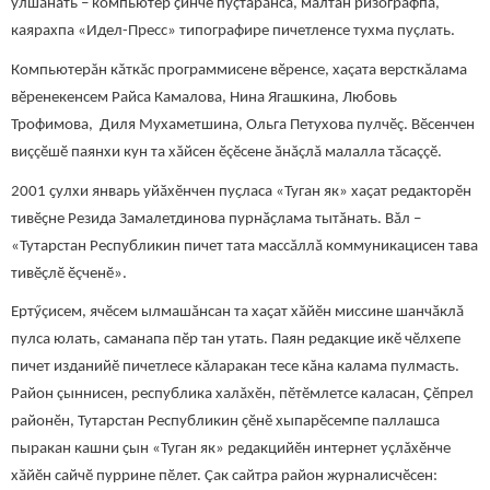
улшăнать – компьютер ҫинче пуçтарăнса, малтан ризографпа,
каярахпа «Идел-Пресс» типографире пичетленсе тухма пуçлать.
Компьютерăн кăткăс программисене вӗренсе, хаçата версткăлама
вӗренекенсем Райса Камалова, Нина Ягашкина, Любовь
Трофимова, Диля Мухаметшина, Ольга Петухова пулчӗç. Вӗсенчен
виççӗшӗ паянхи кун та хăйсен ӗçӗсене ăнăçлă малалла тăсаççӗ.
2001 ҫулхи январь уйӑхӗнчен пуҫласа «Туган як» хаҫат редакторӗн
тивӗҫне Резида Замалетдинова пурнӑҫлама тытӑнать. Вăл –
«Тутарстан Республикин пичет тата массăллă коммуникацисен тава
тивӗçлӗ ӗçченӗ».
Ертӳçисем, ячӗсем ылмашăнсан та хаҫат хăйӗн миссине шанчӑклӑ
пулса юлать, саманапа пӗр тан утать. Паян редакцие икӗ чӗлхепе
пичет изданийӗ пичетлесе кăларакан тесе кăна калама пулмасть.
Район çыннисен, республика халăхӗн, пӗтӗмлетсе каласан, Ҫӗпрел
районӗн, Тутарстан Республикин ҫӗнӗ хыпарӗсемпе паллашса
пыракан кашни ҫын «Туган як» редакцийӗн интернет уçлăхӗнче
хӑйӗн сайчӗ пуррине пӗлет. Çак сайтра район журналисчӗсен: