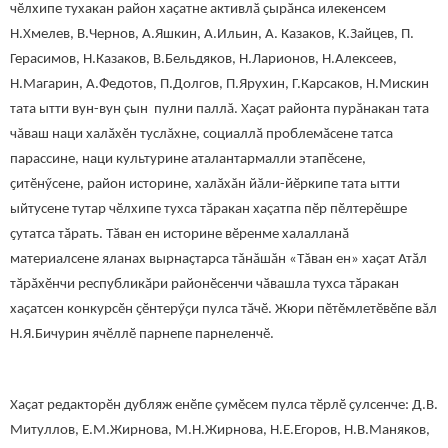
чӗлхипе тухакан район хаҫатне активлӑ ҫырӑнса илекенсем
Н.Хмелев, В.Чернов, А.Яшкин, А.Ильин, А. Казаков, К.Зайцев, П.
Герасимов, Н.Казаков, В.Бельдяков, Н.Ларионов, Н.Алексеев,
Н.Магарин, А.Федотов, П.Долгов, П.Ярухин, Г.Карсаков, Н.Мискин
тата ытти вун-вун çын пулни паллă. Хаҫат районта пурăнакан тата
чăваш наци халӑхӗн туслăхне, социаллӑ проблемӑсене татса
парассине, наци культурине аталантармалли этапӗсене,
ҫитӗнӳсене, район историне, халӑхăн йӑли-йӗркипе тата ытти
ыйтусене тутар чӗлхипе тухса тăракан хаçатпа пӗр пӗлтерӗшре
ҫутатса тӑрать. Тӑван ен историне вӗренме халалланӑ
материалсене яланах вырнаҫтарса тăнăшăн «Тăван ен» хаҫат Атӑл
тăрăхӗнчи республикăри районӗсенчи чӑвашла тухса тӑракан
хаҫатсен конкурсӗн ҫӗнтерӳҫи пулса тӑчӗ. Жюри пӗтӗмлетӗвӗпе вăл
Н.Я.Бичурин ячӗллӗ парнепе парнеленчӗ.
Хаҫат редакторӗн дубляж енӗпе çумӗсем пулса тӗрлӗ ҫулсенче: Д.В.
Митуллов, Е.М.Жирнова, М.Н.Жирнова, Н.Е.Егоров, Н.В.Маняков,