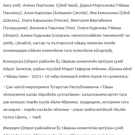
Аксу ялӗ), Алина Портнова (Ҫӗнӗ Чакă), Дарья Мартынова (Чӑваш
Паснапуç), Алия Карусева (Алешкин Саплăк), Яна Емелькина (Ҫӗнӗ
Шăхаль), Злата Барышова (Матак), Виктория Вергайкина
(Хулаҫырми), Василиса Павлова (Упи), Олеся Годунова (Чӑваш
Ҫӗпрел), Алина Годунова (отрасель технологийӗсен техникумӗ) чи
çепӗç, сăпайлă, хастар та пултаруллă чăваш пикисем пилӗк
номинацире хăйсен илемлӗхне тата пуянлăхне кăтартрӗç.
Конкурсра Ҫӗпрел районӗн Ӗҫ тӑвакан комитечӗн ертӳҫин çумӗ
Айрат Залялов, район пуҫлӑхӗ Марат Гафаров ятӗнчен, йăлана кӗнӗ
«Чӑваш пики – 2021» 10-мӗш конкурсӗ ячӗпе пурне те саламласа:
– Ҫак чаплӑ мероприяти Тутарстан Республикинчи «Тӑван
чӗлхесемпе халӑх пӗрлӗхӗн çулталăкне» халалланипе иртет тата
ҫак конкурс пирӗн халӑх йӑли-йӗркине, традицине, историне тата
чи кирли – пирӗн халӑхӑн чӗлхине – упрас енӗпе витӗмлӗ тӗслӗх
пулса тӑрать, – терӗ.
Жюрире Ҫӗпрел районӗнчи Ӗҫ тӑвакан комитетăн ертӳҫин çумӗ