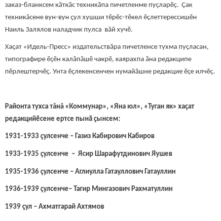
заказ-бланксем кӑткӑс техникӑпа пичетленме пуçларӗç. Ҫак
техникăсене вун-вун ҫул хушши тӗрӗс-тӗкел ӗçлеттерессишӗн
Наиль Залялов наладчик пулса вăй хучӗ.
Хаҫат «Идель-Пресс» издательствӑра пичетленсе тухма пуçласан,
типографире ӗҫӗн калӑпӑшӗ чакрӗ, каярахпа ӑна редакципе
пӗрлештерчӗҫ. Унта ӗҫлекенсенчен нумайӑшне редакцие ӗçе илчӗç.
Районта тухса тăнă «Коммунар», «Яна юл», «Туган як» хаҫат
редакцийӗсене ертсе пынӑ çынсем:
1931-1933 çулсенче – Газиз Кабирович Кабиров
1933-1935 çулсенче – Ясир Шарафутдинович Яушев
1935-1936 çулсенче – Аглиулла Гатауллович Гатауллин
1936-1939 çулсенче– Тагир Мингазович Рахматуллин
1939 ҫул – Ахматгарай Ахтямов