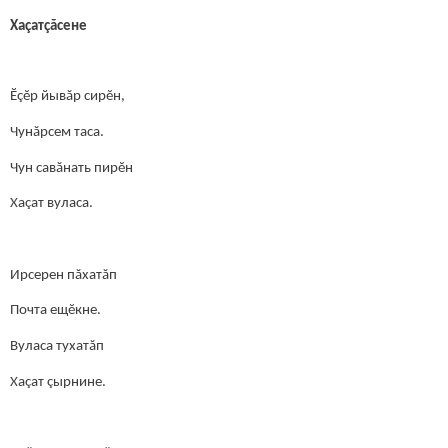
Хаçатçăсене
Ĕçĕр йывăр сирĕн,
Чунăрсем таса.
Чун савăнать пирĕн
Хаçат вуласа.
Ирсерен пăхатăп
Почта ещĕкне.
Вуласа тухатăп
Хаçат çырнине.