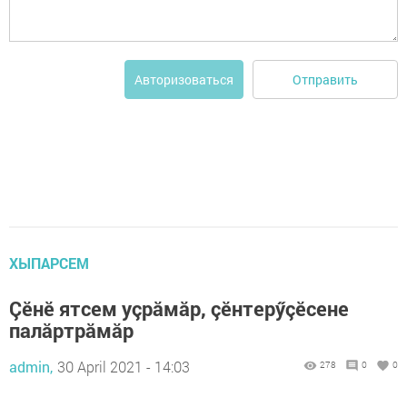
Отправить
Авторизоваться
ХЫПАРСЕМ
Çӗнӗ ятсем уçрăмăр, çӗнтерӳçӗсене
палăртрăмăр
admin,
30 April 2021 - 14:03
278
0
0