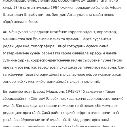
мобилизациленнӗ, Ленинград оборонинче хутшӑннӑ тата пуçне
хунă. 1946 ҫултан пуҫласа 1984 ҫулччен редакцире ӗҫленӗ, Афзал
Шигапович Шигабутдинов, Зиятдин Атнагуллов та ҫавӑн пекех
вӑрҫӑ инваличӗсем.
40-мӗш ҫулсенче редакци штатӗнче корреспондент, корректор,
машинистка пек ӗҫченсем пачах та пулман. Вӑрҫӑ пуҫлансан
редакцире икӗ, типографире – виҫӗ сотрудник ӗçлесе юлнă.
Материалсене кунӗн-ҫӗрӗн тата çӗрле ҫиччӗллӗ краҫҫын лампи
ҫутинче ҫырнă, корреспондентсенчен килнӗ çырусене пурне те ҫак
икӗ ҫын ӗçе кӗртсе, тӗрӗслесе, пухса хаçатра пичетлесе кӑларнӑ. Çак
тапхăрччен тăватă страницăллă пулса, эрнере пӗрре тухакан хаҫат,
эрнере икӗ хутчен икӗ страницăллă пулса пичетленнӗ.
Ентешӗмӗр поэт Шараф Мадаррис 1942-1945 ҫулсенче «Тӑван
çӗршывшӑн», «Ҫӗнтерӳ Ялавӗ» пек хаҫатсенче ҫар корреспонденчӗ
пулнă. Вăл çав хаҫатсен кашни номерне тенӗ пекех «Коммунар»
редакцине ярса тӑнӑ. Ҫакӑ район хаҫачӗпе фронт хушшинчи тачă
ҫыхӑнӑва йӗркелеме питӗ пулӑшнă. Ш.Мадаррис ярса панă