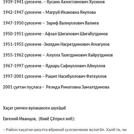
1939-1941 çулсенче. – Хусаин Ахметзянович Хусинов
1942-1947 çулсенче – Магруй Ихаковна Якупова
1947-1950 çулсенче – Зариф Валиуллович Валиев
1950-1951 çулсенче - Афзал Шигапович Шигабутдинов
1951-1955 çулсенче -Зиатдин Насретдинович Атнагулов
1955-1962 çулсенче – Алулла Тазетдинович Хайрутдинов
1967-1997 çулсенче – Ядкарь Сафиуллович Айнуллов
1997-2001 çулсенче – Рашит Насибуллович Фатхуллов
2001 çултан пуçласа – Резида Ринатовна Замалтдинова
Хаҫат ҫинчен вулакансен шухăшӗ
Евгений Иванцов, (Кивӗ Çӗпрел ялӗ):
– Район хаҫатне шкулта вӗреннӗ çулсенченех вулатӑп. Халӗ те, чи