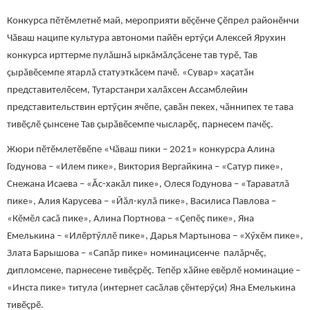
Конкурса пӗтӗмлетнӗ май, мероприяти вӗҫӗнче Ҫӗпрел районӗнчи
Чӑваш наципе культура автономи пайӗн ертӳҫи Алексей Ярухин
конкурса ирттерме пулăшнă ыркăмăлçăсене тав турӗ, Тав
ҫырӑвӗсемпе ятарлă статуэткăсем пачӗ. «Сувар» хаҫатӑн
представителӗсем, Тутарстанри халӑхсен Ассамблейин
представительствин ертӳçин ячӗпе, ҫавӑн пекех, чӑннипех те тава
тивӗҫлӗ ҫынсене Тав ҫырӑвӗсемпе чысларӗç, парнесем пачӗç.
Жюри пӗтӗмлетӗвӗпе «Чăваш пики – 2021» конкурсра Алина
Годунова – «Илем пике», Виктория Вергайкина – «Сатур пике»,
Снежана Исаева – «Ăс-хакăл пике», Олеся Годунова – «Тараватлă
пике», Алия Карусева – «Йăл-кулă пике», Василиса Павлова –
«Кĕмĕл сасă пике», Алина Портнова – «Çепĕç пике», Яна
Емелькина – «Илĕртӳллĕ пике», Дарья Мартынова – «Хӳхĕм пике»,
Злата Барышова – «Сапăр пике» номинацисенче палăрчӗç,
дипломсене, парнесене тивӗçрӗç. Тепӗр хӑйне евӗрлӗ номинацие –
«Инста пике» титула (интернет сасӑлав ҫӗнтерӳҫи) Яна Емелькина
тивӗçрӗ.