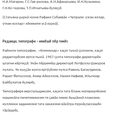
Н.А.Магарин, Г.С.Гав-рилова, А.Н.Афанасьева, И.Н.Кузьмина,
Г.Н.Ко-чурова, Т.П.Игнатьева ӗçлеççӗ.
(Статьяна çырнă чухне Рафаил Субаевăн «Чүпрәле: узган еллар,
үткән юллар» кӗнекипе усă курнă).
Редакци, типографи – иккӗшӗ пӗр тикӗс
Районти типографие, «Коммунар» хаҫат тухнă ҫулсенче, хаҫат
редакторӗсем ертсе пынă. 1967 ҫулта типографи директорӗн
штатне кӗртеççӗ. Унӑн пӗрремӗш директорӗ Лотфулла Шакуров
пулать. Ун хыҫҫӑн кунта ертӳҫӗсем пулса Равиль Багаутдинов,
Рашит Фатхуллов, Амир Айнуллов, Назим Нафиев, Ильгизар
Байбулатов ӗҫлерӗç.
Типографире верстальщиксем, хаҫата тата бланк материалӗсене
машинăпа пичетлекенсем те ҫавӑн пекех йышӑннӑ плансене,
кулленхи заданисене тата заказсене вӑхӑтра пурнӑҫлассишӗн
тӑрӑшрӗç.