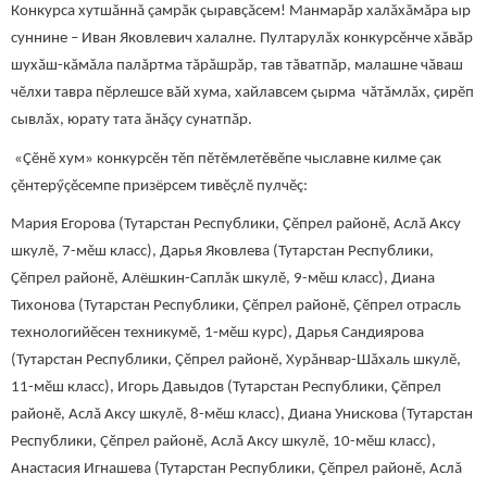
Конкурса хутшăннă çамрăк çыравçăсем! Манмарăр халăхăмăра ыр
суннине – Иван Яковлевич халалне. Пултарулăх конкурсĕнче хăвăр
шухăш-кăмăла палăртма тăрăшрăр, тав тăватпăр, малашне чăваш
чĕлхи тавра пĕрлешсе вăй хума, хайлавсем çырма чăтăмлăх, çирĕп
сывлăх, юрату тата ăнăçу сунатпăр.
«Çĕнĕ хум» конкурсĕн тĕп пĕтĕмлетĕвĕпе чыславне килме çак
çĕнтерӳçĕсемпе призёрсем тивĕçлĕ пулчĕç:
Мария Егорова (Тутарстан Республики, Çĕпрел районĕ, Аслă Аксу
шкулĕ, 7-мĕш класс), Дарья Яковлева (Тутарстан Республики,
Çĕпрел районĕ, Алёшкин-Саплăк шкулĕ, 9-мĕш класс), Диана
Тихонова (Тутарстан Республики, Çĕпрел районĕ, Çĕпрел отрасль
технологийĕсен техникумĕ, 1-мĕш курс), Дарья Сандиярова
(Тутарстан Республики, Çĕпрел районĕ, Хурăнвар-Шăхаль шкулĕ,
11-мĕш класс), Игорь Давыдов (Тутарстан Республики, Çĕпрел
районĕ, Аслă Аксу шкулĕ, 8-мĕш класс), Диана Унискова (Тутарстан
Республики, Çĕпрел районĕ, Аслă Аксу шкулĕ, 10-мĕш класс),
Анастасия Игнашева (Тутарстан Республики, Çĕпрел районĕ, Аслă