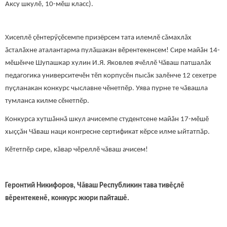
Аксу шкулĕ, 10-мĕш класс).
Хисеплĕ çĕнтерӳçĕсемпе призёрсем тата илемлĕ сăмахлăх
ăсталăхне аталантарма пулăшакан вĕрентекенсем! Сире майăн 14-
мĕшĕнче Шупашкар хулин И.Я. Яковлев ячĕллĕ Чăваш патшалăх
педагогика университечĕн тĕп корпусĕн пысăк залĕнче 12 сехетре
пуçланакан конкурс чыславне чĕнетпĕр. Уява пурне те чăвашла
тумланса килме сĕнетпĕр.
Конкурса хутшăннă шкул ачисемпе студентсене майăн 17-мĕшĕ
хыççăн Чăваш наци конгресне сертификат кĕрсе илме ыйтатпăр.
Кӗтетпӗр сире, кăвар чӗреллӗ чăваш ачисем!
Геронтий Никифоров, Чăваш Республикин тава тивĕçлĕ
вĕрентекенĕ, конкурс жюри пайташĕ.