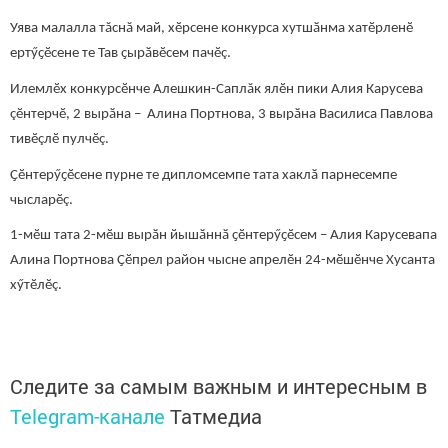
Уява малалла тăснă май, хӗрсене конкурса хутшӑнма хатӗрленӗ
ертӳҫӗсене те Тав ҫырӑвӗсем пачӗç.
Илемлӗх конкурсӗнче Алешкин-Саплăк ялӗн пики Алия Карусева
çӗнтерчӗ, 2 вырӑна – Алина Портнова, 3 вырӑна Василиса Павлова
тивӗçлӗ пулчӗç.
Ҫӗнтерӳҫӗсене пурне те дипломсемпе тата хаклӑ парнесемпе
чысларӗç.
1-мӗш тата 2-мӗш вырӑн йышӑннӑ ҫӗнтерӳҫӗсем – Алия Карусевапа
Алина Портнова Ҫӗпрел район чысне апрелӗн 24-мӗшӗнче Хусанта
хӳтӗлӗç.
Следите за самым важным и интересным в
Telegram-канале
Татмедиа