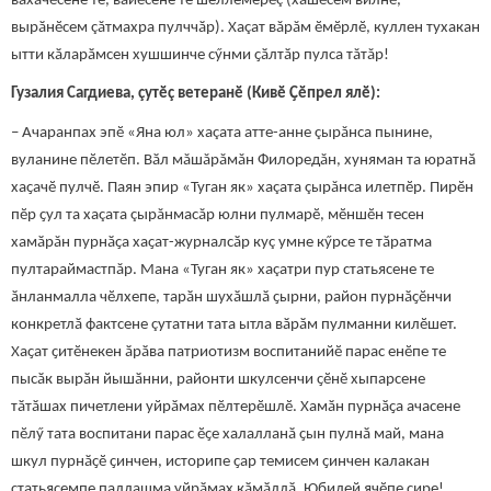
вăхăчӗсене те, вăйӗсене те шеллемерӗç (хӑшӗсем вилнӗ,
вырӑнӗсем çăтмахра пулччӑр). Хаçат вăрăм ӗмӗрлӗ, куллен тухакан
ытти кӑларӑмсен хушшинче сӳнми ҫӑлтӑр пулса тăтăр!
Гузалия Сагдиева, çутӗç ветеранӗ (Кивӗ Ҫӗпрел ялӗ):
– Ачаранпах эпӗ «Яна юл» хаçата атте-анне çырăнса пынине,
вуланине пӗлетӗп. Вӑл мăшăрăмăн Филоредăн, хуняман та юратнӑ
хаҫачӗ пулчӗ. Паян эпир «Туган як» хаçата çырăнса илетпӗр. Пирӗн
пӗр ҫул та хаçата çырăнмасăр юлни пулмарӗ, мӗншӗн тесен
хамӑрăн пурнӑҫа хаҫат-журналсӑр куç умне кӳрсе те тӑратма
пултараймастпăр. Мана «Туган як» хаçатри пур статьясене те
ӑнланмалла чӗлхепе, тарӑн шухӑшлӑ ҫырни, район пурнӑҫӗнчи
конкретлӑ фактсене çутатни тата ытла вӑрӑм пулманни килӗшет.
Хаҫат ҫитӗнекен ӑрӑва патриотизм воспитанийӗ парас енӗпе те
пысӑк вырӑн йышӑнни, районти шкулсенчи ҫӗнӗ хыпарсене
тӑтӑшах пичетлени уйрӑмах пӗлтерӗшлӗ. Хамӑн пурнӑҫа ачасене
пӗлӳ тата воспитани парас ӗҫе халалланӑ ҫын пулнӑ май, мана
шкул пурнӑҫӗ ҫинчен, историпе ҫар темисем ҫинчен калакан
статьясемпе паллашма уйрӑмах кӑмӑллӑ. Юбилей ячӗпе сире!