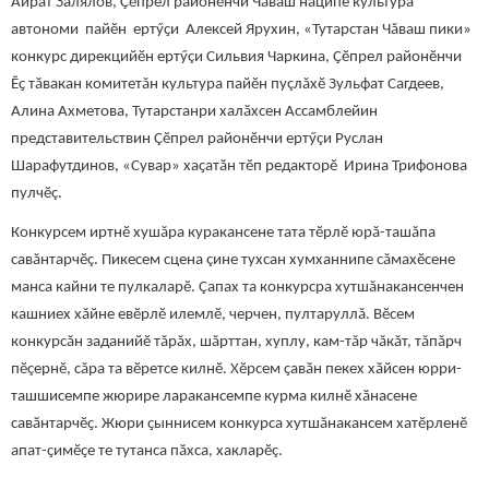
Айрат Залялов, Ҫӗпрел районӗнчи Чӑваш наципе культура
автономи пайӗн ертӳҫи Алексей Ярухин, «Тутарстан Чăваш пики»
конкурс дирекцийӗн ертӳçи Сильвия Чаркина, Ҫӗпрел районӗнчи
Ӗҫ тӑвакан комитетăн культура пайӗн пуçлăхӗ Зульфат Сагдеев,
Алина Ахметова, Тутарстанри халӑхсен Ассамблейин
представительствин Çӗпрел районӗнчи ертӳçи Руслан
Шарафутдинов, «Сувар» хаҫатӑн тӗп редакторӗ Ирина Трифонова
пулчӗç.
Конкурсем иртнӗ хушăра куракансене тата тӗрлӗ юрă-ташăпа
савăнтарчӗç. Пикесем сцена çине тухсан хумханнипе сăмахӗсене
манса кайни те пулкаларӗ. Çапах та конкурсра хутшăнакансенчен
кашниех хăйне евӗрлӗ илемлӗ, черчен, пултаруллă. Вӗсем
конкурсăн заданийӗ тăрăх, шăрттан, хуплу, кам-тăр чăкăт, тăпăрч
пӗçернӗ, сăра та вӗретсе килнӗ. Хӗрсем ҫавӑн пекех хӑйсен юрри-
ташшисемпе жюрире ларакансемпе курма килнӗ хӑнасене
савӑнтарчӗҫ. Жюри ҫыннисем конкурса хутшӑнакансем хатӗрленӗ
апат-ҫимӗҫе те тутанса пӑхса, хакларӗç.