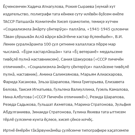
Ӗҫченсенчен Хадича Атнагулова, Рокия Сыраева (нумай хут
издательство, полиграфи тата кӗнеке суту-илӗвӗн ӗҫӗсем енӗпе
ТАССР Патшалӑх Комитечӗн Хисеп грамотипе, темиçе хутчен
«Социализмла ӑмӑрту çӗнтерӳҫи» паллăпа, «1941-1945 ҫулсенчи
Тӑван çӗршывӑн Аслӑ вӑрҫи вăхăтӗнче хастар ӗçленӗшӗн», В.И.
Ленин ҫуралнӑранпа 100 ҫул ҫитнине халалласа пӗрре мар
чысланӑ. «Ӗçри хастарлăхшăн» тата «Ӗҫ ветеранӗ» медальсене
тивӗçлӗ пулнă наставниксем), Сания Шакурова («СССР пичечӗн
отличникӗ», «Социализмла ӑмӑрту çӗнтерӳҫи» паллăсене тивӗçлӗ
пулнă, наставник), Амина Салимзянова, Марьям Алиаскарова,
Фарида Хасанова, Эльза Шарапова, Нина Григорьева, Елизавета
Белова, Таисия Игнатьева, Гульгена Валиуллина, Гузель Камалова,
Нина Албутова («СССР Пичечӗн отличникӗ»), Резида Шарапова,
Резеда Садыкова, Гульшат Ахметова, Марина Стратонова, Зульфия
Абдулганиева, Зинаида Стратонова, Гулина Яхиева тата ыттисем
тӗрлӗ ҫулсенче кунта ӗçлесе, хисеп çӗнсе илчӗç.
Иртнӗ ӗмӗрӗн тӑхӑрвуннӑмӗш ҫулӗсенче типографире хаҫатсемпе