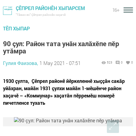
ҪӖПРЕЛ РАЙОНӖН ХЫПАРСЕМ
16+
"Тӑван ен"-Çĕпрел районĕн хаçачӗ
ТӖП ХЫПАР
90 çул: Район тата унăн халăхӗпе пӗр
утăмра
Гулия Фаизова,
1 May 2021 - 07:51
523
0
0
1930 ҫулта, Ҫӗпрел районӗ йӗркеленнӗ хыҫҫӑн сакӑр
уйӑхран, майӑн 1931 ҫулхи майӑн 1-мӗшӗнче район
хаçачӗ – «Коммунар» хаҫатӑн пӗрремӗш номерӗ
пичетленсе тухать