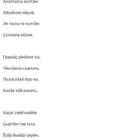
Ахăлтатса култăм
Хĕскĕчпе пĕрле.
Эп таçта та пултăм
Çуллапа хĕлле.
Пурнăç çĕнĕлет-ха,
Чăнлăхпа сывлать.
Пуласлăхĕ пур-ха,
Халăх хăй калать.
Хаçат уявӗ майĕн
Çыртăм тав туса.
Ĕçĕр йывăр сирĕн,