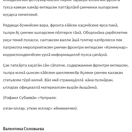
клищесенчен фотоӳкерчӗксем пирӗн тӑрӑхри ялсенчен фронта
тухса каякан хамӑр ентешсен паттӑрлӑхӗ ҫинченхи хыпарсене
куçарса пичетленӗ.
Редакци ӗçченӗсем вара, фронта хӑйсен хаҫачӗсене ярса панӑ,
тылри ӗç ҫинчен хыпарсене пӗлтерсе тăнă. Оборонăна ҫирӗплетме
укҫа-тенкӗ пухасси, салтаксем валли ӑшӑ тумтир хатӗрлесси пек
патриотла мероприятисем ҫинчен фронтри ентешсем «Коммунар»
корреспонденчӗсем урлӑ информациллӗ пулса çапăçнă.
Ҫак тапхӑрта хаҫатăн сӑн-сӑпатне, содержанине фронтри ентешсен,
тылра юлнă çынсен хӑйсене шеллемесӗр ӗҫлени ҫинчен калакан
статьясем тӳрӗ килнӗ. Вӑл икӗ страницăллă кăна пулнӑран,
ытларах официаллӑ материалсем вырӑн йышӑннă.
(Рафаил Субаевăн «Чүпрәле:
узган еллар, үткән юллар» кӗнекинчен).
Валентина Соловьева