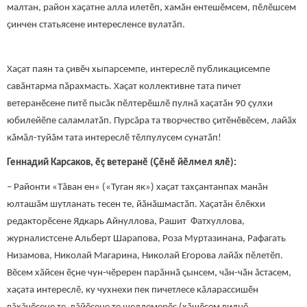
малтан, район хаҫатне алла илетӗп, хамӑн ентешӗмсем, пӗлӗшсем
ҫинчен статьясене интересленсе вулатӑп.
Хаҫат паян та ҫивӗч хыпарсемпе, интереслӗ публикацисемпе
савӑнтарма пӑрахмасть. Хаҫат коллективне тата пичет
ветеранӗсене питӗ пысăк пӗлтерӗшлӗ пулнă хаçатăн 90 ҫулхи
юбилейӗпе саламлатӑп. Пурсăра та творчество ҫитӗнӗвӗсем, лайӑх
кӑмӑл-туйӑм тата интереслӗ тӗлпулусем сунатӑп!
Геннадий Карсаков, ӗҫ ветеранӗ (Ҫӗнӗ йӗлмел ялӗ):
– Районти «Тăван ен» («Туган як») хаҫат тахҫантанпах манӑн
юлташăм шутланать тесен те, йӑнӑшмастӑп. Хаçатăн ӗлӗкхи
редакторӗсене Ядкарь Айнуллова, Рашит Фатхуллова,
журналистсене Альберт Шарапова, Роза Муртазинана, Рафагать
Низамова, Николай Магарина, Николай Егорова лайӑх пӗлетӗп.
Вӗсем хӑйсен ӗҫне чун-чӗререн парӑннӑ ҫынсем, чӑн-чӑн ăстасем,
хаҫата интереслӗ, ку чухнехи пек пичетлесе кăларассишӗн