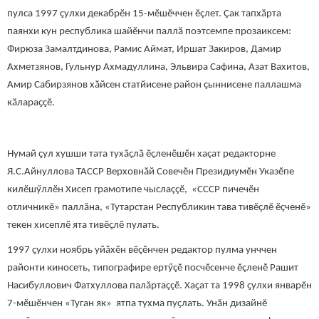
пулса 1997 ҫулхи декабрӗн 15-мӗшӗччен ӗçлет. Ҫак тапхӑрта
паянхи кун республика шайӗнчи паллӑ поэтсемпе прозаиксем:
Фирюза Замалтдинова, Рамис Аймат, Иршат Закиров, Дамир
Ахметзянов, Гульнур Ахмадуллина, Эльвира Сафина, Азат Вахитов,
Амир Сабирзянов хӑйсен статйисене район çыннисене паллашма
кӑлараҫҫӗ.
Нумай ҫул хушши тата тухӑҫлӑ ӗҫленӗшӗн хаçат редакторне
Я.С.Айнуллова ТАССР Верховнӑй Совечӗн Президиумӗн Указӗпе
килӗшӳллӗн Хисеп грамотипе чыслаççӗ, «СССР пичечӗн
отличникӗ» паллӑна, «Тутарстан Республикин тава тивӗҫлӗ ӗҫченӗ»
текен хисеплӗ ята тивӗҫлӗ пулать.
1997 ҫулхи ноябрь уйӑхӗн вӗҫӗнчен редактор пулма унччен
районти киносеть, типографире ертӳçӗ посчӗсенче ӗçленӗ Рашит
Насибуллович Фатхуллова палăртаççӗ. Хаҫат та 1998 ҫулхи январӗн
7-мӗшӗнчен «Туган як» ятпа тухма пуҫлать. Унӑн дизайнӗ