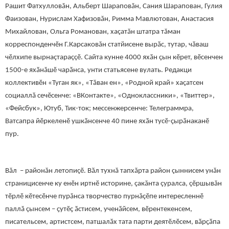
Рашит Фатхулловăн, Альберт Шараповăн, Сания Шарапован, Гулия
Фаизован, Нурислам Хафизовăн, Римма Мавлютован, Анастасия
Михайлован, Ольга Романован, хаçатăн штатра тăман
корреспонденчӗн Г.Карсаковăн статйисене вырӑс, тутар, чӑваш
чӗлхипе вырнаçтараççӗ. Сайта кунне 4000 яхӑн ҫын кӗрет, вӗсенчен
1500-е яхӑнăшӗ чарӑнса, унти статьясене вулать. Редакци
коллективӗн «Туган як», «Тăван ен», «Родной край» хаçатсен
социаллӑ сечӗсенче: «ВКонтакте», «Одноклассники», «Твиттер»,
«Фейсбук», Ютуб, Тик-ток; мессенжерсенче: Телеграммра,
Ватсапра йӗркеленӗ ушкӑнсенче 40 пине яхӑн тусӗ-ҫырӑнаканӗ
пур.
Вăл – районăн летопиçӗ. Вӑл тухнă тапхăрта район çыннисем унăн
страницисенче ку енӗн иртнӗ историне, çакăнта çуралса, çӗршывăн
тӗрлӗ кӗтесӗнче пурăнса творчество пурнăçӗпе интересленнӗ
паллă çынсем – ҫутӗҫ ӑстисем, ученӑйсем, вӗрентекенсем,
писательсем, артистсем, патшалӑх тата парти деятӗлӗсем, вӑрҫӑпа