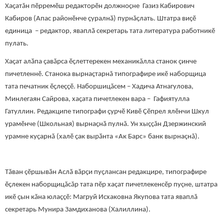
Хаҫатăн пӗрремӗш редакторӗн должноçне Газиз Кабирович
Кабиров (Апас районӗнче ҫуралнӑ) пурнăçлать. Штатра виҫӗ
единица – редактор, яваплӑ секретарь тата литература работникӗ
пулать.
Хаҫат алӑпа ҫавăрса ӗçлеттерекен механикăлла станок ҫинче
пичетленнӗ. Станока вырнаçтарнă типографире икӗ наборщица
тата печатник ӗҫлеҫҫӗ. Наборшицăсем – Хадича Атнагулова,
Минлегаян Сайрова, хаҫата пичетлекен вара – Гафиятулла
Гатуллин. Редакципе типографи ҫурчӗ Кивӗ Ҫӗпрел ялӗнчи Шкул
урамӗнче (Школьная) вырнаҫнӑ пулнă. Ун хыççăн Дзержинский
урамне куҫарнă (халӗ ҫак вырӑнта «Ак Барс» банк вырнаçнă).
Тӑван çӗршывӑн Аслӑ вӑрҫи пуҫлансан редакцире, типографире
ӗçлекен наборщицăсăр тата пӗр хаçат пичетлекенсӗр пуçне, штатра
икӗ ҫын кӑна юлаççӗ: Магруй Исхаковна Якупова тата яваплă
секретарь Мунира Замдиханова (Халиллина).