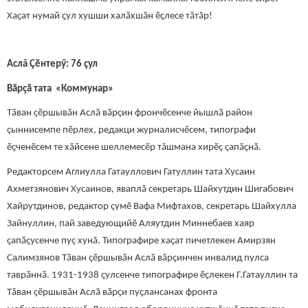
Хаҫат нумай ҫул хушши халӑхшӑн ӗҫлесе тӑтӑр!
Аслă Çӗнтерӳ: 76 çул
Вӑрҫӑ тата «Коммунар»
Тӑван çӗршывӑн Аслӑ вӑрҫин фрончӗсенче йышлӑ район
çыннисемпе пӗрлех, редакци журналисчӗсем, типографи
ӗҫченӗсем те хăйсене шеллемесӗр тăшмана хирӗç ҫапӑҫнӑ.
Редакторсем Аглиулла Гатауллович Гатуллин тата Хусаин
Ахметзянович Хусаинов, яваплӑ секретарь Шайхутдин Шигабович
Хайрутдинов, редактор çумӗ Вафа Мифтахов, секретарь Шайхулла
Зайнуллин, пай заведующийӗ Аляутдин Миннебаев хаяр
ҫапӑҫусенче пуç хунă. Типографире хаçат пичетлекен Амирзян
Салимзянов Тӑван çӗршывӑн Аслӑ вӑрҫинчен инвалид пулса
таврӑннӑ. 1931-1938 ҫулсенче типографире ӗçлекен Г.Гатауллин та
Тӑван çӗршывӑн Аслӑ вӑрҫи пуҫлансанах фронта