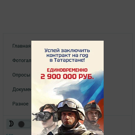
Главная
Фотогалереи
Опросы
Документы филиала
Разное