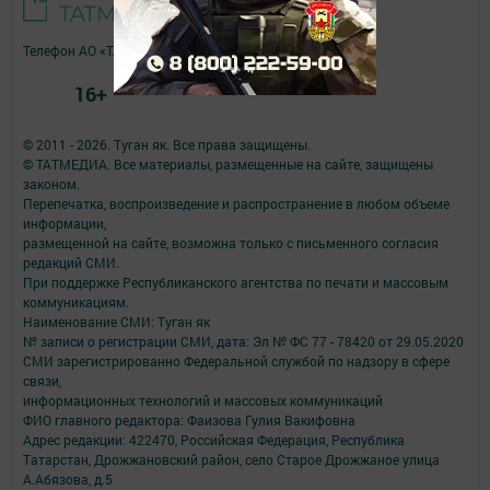
Телефон АО «ТАТМЕДИА»:
(843) 222 09 84
16+
© 2011 - 2026. Туган як. Все права защищены.
© ТАТМЕДИА. Все материалы, размещенные на сайте, защищены
законом.
Перепечатка, воспроизведение и распространение в любом объеме
информации,
размещенной на сайте, возможна только с письменного согласия
редакций СМИ.
При поддержке Республиканского агентства по печати и массовым
коммуникациям.
Наименование СМИ: Туган як
№ записи о регистрации СМИ, дата: Эл № ФС 77 - 78420 от 29.05.2020
СМИ зарегистрированно Федеральной службой по надзору в сфере
связи,
информационных технологий и массовых коммуникаций
ФИО главного редактора: Фаизова Гулия Вакифовна
Адрес редакции: 422470, Российская Федерация, Республика
Татарстан, Дрожжановский район, село Старое Дрожжаное улица
А.Абязова, д.5