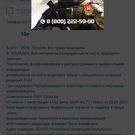
Телефон АО «ТАТМЕДИА»:
(843) 222 09 84
16+
© 2011 - 2026. Туган як. Все права защищены.
© ТАТМЕДИА. Все материалы, размещенные на сайте, защищены
законом.
Перепечатка, воспроизведение и распространение в любом объеме
информации,
размещенной на сайте, возможна только с письменного согласия
редакций СМИ.
При поддержке Республиканского агентства по печати и массовым
коммуникациям.
Наименование СМИ: Туган як
№ записи о регистрации СМИ, дата: Эл № ФС 77 - 78420 от 29.05.2020
СМИ зарегистрированно Федеральной службой по надзору в сфере
связи,
информационных технологий и массовых коммуникаций
ФИО главного редактора: Фаизова Гулия Вакифовна
Адрес редакции: 422470, Российская Федерация, Республика
Татарстан, Дрожжановский район, село Старое Дрожжаное улица