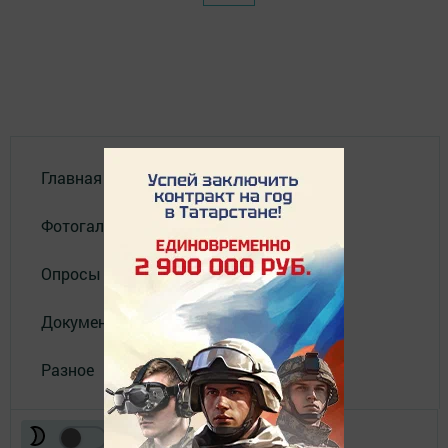
Главная
Фотогалереи
Опросы
Документы филиала
Разное