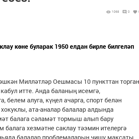
1068
0
лау көне буларак 1950 елдан бирле билгеләп
ләшкән Милләтләр Оешмасы 10 пункттан торга
кабул итте. Анда баланың исемгә,
 белем алуга, күңел ачарга, спорт белән
 хокуклы, ата-аналар балалар алдында
мәт балага сәламәт тормыш алып бару
м балага хезмәтне саклау тәэмин ителергә
өньяда балалар проблемаларын чишү максаты