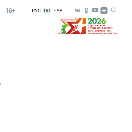
16+
РУС
ТАТ
ЧУВ
0