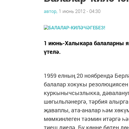
автор,
1 июнь 2012 - 04:30
1 июнь-Халыкара балаларны як
үтелә.
1959 елның 20 ноябрендә Бер
балалар хокукы резолюциясен 
куркынычсызлыкка, дәвалануга,
шөгыльләнергә, тәрбия алырга
җаваплы, ата-аналар һәм хөкү
мөмкинлеген тәэмин итәргә һә
тиеш диелә. Бу көнне бөтен д