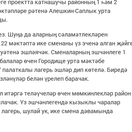
еге проектта катнашучы районның 1 һәм 2
әктәпләре рәтенә Алешкин-Саплык урта
ды.
ез. Шуңа да аларның сәламәтлекләрен
22 мәктәптә ике сменаны үз эченә алган җәйг
куәтенә эшләячәк. Сменаларның эшчәнлеге 1
балалар өчен Городище урта мәктәбе
 палаткалы лагерь эшләр дип көтелә. Биредә
зләнүләр белән үрелеп барачак.
ял итәргә теләүчеләр өчен мөмкинлекләр район
ылачак. Үз эшчәнлегендә кызыклы чаралар
 лагерь, шулай ук, ике смена дәвамында