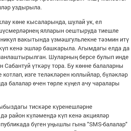
яләр уздырыла.
лау көне кысаларында, шулай ук, ел
шүсмерләрнең ялларын оештыруда тиешле
аникул вакытында үзмәшгульлекне тәэмин итү
күп кенә эшләр башкарыла. Агымдагы елда да
планлаштырылган. Шуларның берсе булып инде
н Сабантуй үткәрү тора. Бу көнне балаларны
 котлап, изге теләкләрен юллыйлар, бүләкләр
да балалар өчен төрле күңел ачу чаралары
ыбыздагы тискәре күренешләрне
дә район күләмендә күп кенә акцияләр
еспубликада бүген уңышлы гына "SMS-балалар"