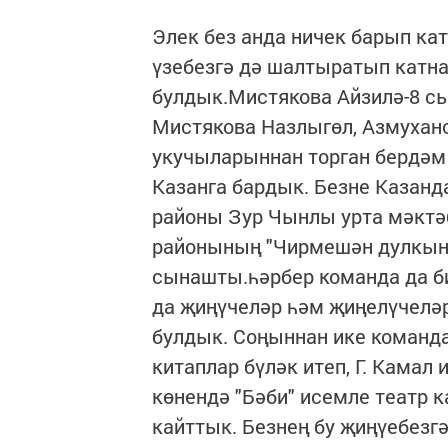
Элек без анда ничек барып ка
үзебезгә дә шалтыратып катна
булдык.Мистякова Айзилә-8 с
Мистякова Назлыгөл, Азмухан
укучыларыннан торган бердәм
Казанга бардык. Безне Казанд
районы Зур Чынлы урта мәкт
районының "Чирмешән дулкын
сынашты.һәрбер команда да би
да җиңүчеләр һәм җиңелүчеләр 
булдык. Соңыннан ике команд
китаплар бүләк итеп, Г. Камал
көнендә "Бәби" исемле театр к
кайттык. Безнең бу җиңүебезг