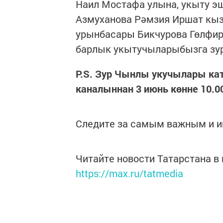
Наил Мостафа улына, укыту э
Азмуханова Рәмзия Иршат кыз
урынбасары Бикчурова Гөлфир
барлык укытучыларыбызга зур
P.S. Зур Чынлы укучылары к
каналыннан 3 июнь көнне 10.0
Следите за самым важным и 
Читайте новости Татарстана 
https://max.ru/tatmedia