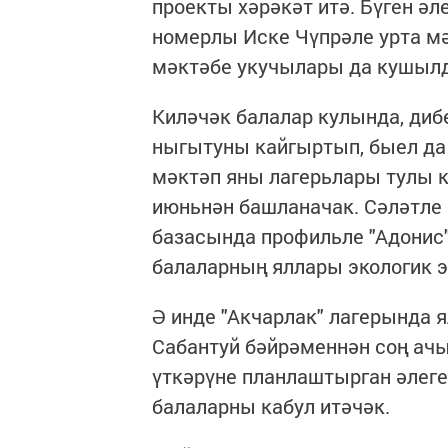
проекты хәрәкәт итә. Бүген әл
номерлы Иске Чүпрәле урта м
мәктәбе укучылары да кушыл
Киләчәк балалар кулында, диб
ныгытуны кайгыртып, быел да 
мәктәп яны лагерьлары тулы 
июньнән башланачак. Сәләтле 
базасында профильле "Адонис"
балаларның яллары экологик э
Ә инде "Акчарлак" лагерында 
Сабантуй бәйрәменнән соң ач
үткәрүне планлаштырган әлеге
балаларны кабул итәчәк.