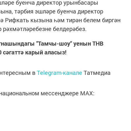
шләре буенча директор урынбасары
ына, тәрбия эшләре буенча директор
ә Рифкать кызына һәм тирән белем биргән
 рәхмәтләребезне белдерәбез.
атнашындагы "Тамчы-шоу" уенын ТНВ
0 сәгаттә карый аласыз!
интересным в
Telegram-канале
Татмедиа
в национальном мессенджере MАХ: