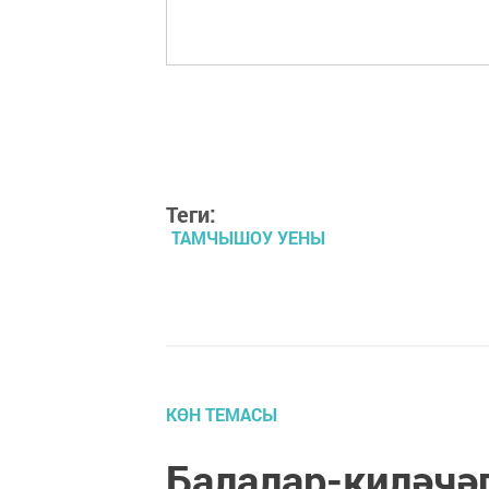
Теги:
ТАМЧЫШОУ УЕНЫ
КӨН ТЕМАСЫ
Балалар-киләчәг