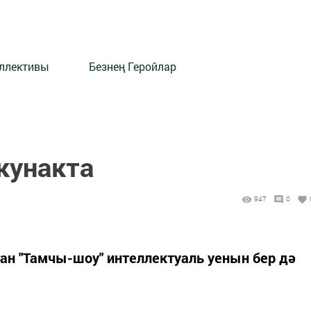
оллективы
Безнең Геройлар
кунакта
947
0
ан "Тамчы-шоу" интеллектуаль уенын бер дә