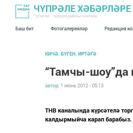
ЧҮПРӘЛЕ ХӘБӘРЛӘРЕ
"Туган як" - Чүпрәле районы газетасы
Баш бит
Фотогалереяләр
Редакция к
КИЧӘ. БҮГЕН. ИРТӘГӘ
“Тамчы-шоу”да 
автор,
1 июнь 2012 - 05:13
ТНВ каналында күрсәтелә торг
калдырмыйча карап барабыз.