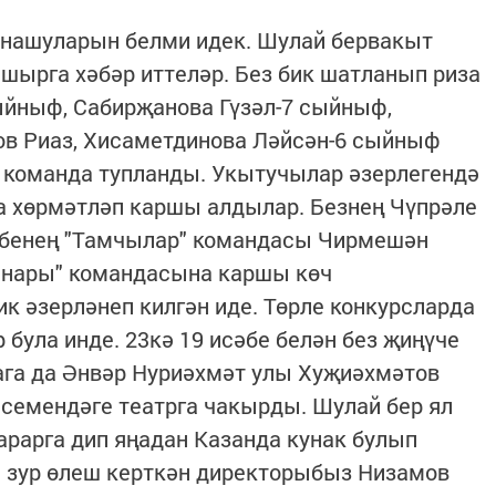
тнашуларын белми идек. Шулай бервакыт
шырга хәбәр иттеләр. Без бик шатланып риза
ыйныф, Сабирҗанова Гүзәл-7 сыйныф,
ов Риаз, Хисаметдинова Ләйсән-6 сыйныф
 команда тупланды. Укытучылар әзерлегендә
а хөрмәтләп каршы алдылар. Безнең Чүпрәле
әбенең "Тамчылар" командасы Чирмешән
нары" командасына каршы көч
к әзерләнеп килгән иде. Төрле конкурсларда
була инде. 23кә 19 исәбе белән без җиңүче
ага да Әнвәр Нуриәхмәт улы Хуҗиәхмәтов
 исемендәге театрга чакырды. Шулай бер ял
арарга дип яңадан Казанда кунак булып
ә зур өлеш керткән директорыбыз Низамов