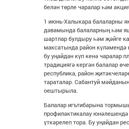
белән төрле чаралар һәм акци
1 июнь-Халыкара балаларны як
дәвамында балаларның һәм я
шартлар булдыру һәм җәйге к
максатында район күләмендә 
бу уңайдан күп кенә чаралар 
традициягә кергән балалар өче
республика, район җитәкчеләре
тараталар. Сабантуй мәйданын
оештырыла.
Балалар игътибарына тормыш
профилактикалау юнәлешендә 
үткәрелеп тора. Бу уңайдан р