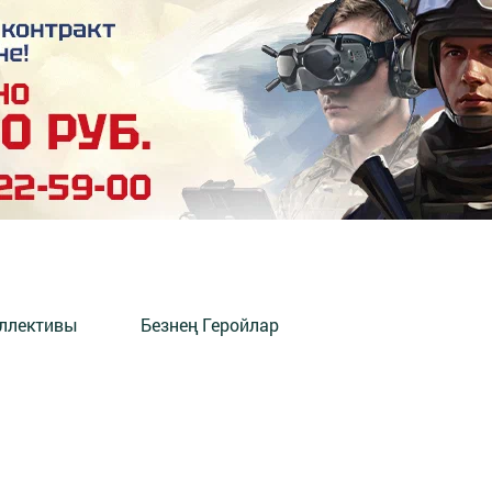
оллективы
Безнең Геройлар