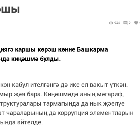
аршы
924
0
циягә каршы көрәш көнне Башкарма
нда киңәшмә булды.
кон кабул ителгәнгә дә ике ел вакыт үткән.
амыр җәя бара. Киңәшмәдә аның мәгариф,
 структуралары тармагында да нык җәелүе
ат чараларының да коррупция элементларын
рында әйтелде.