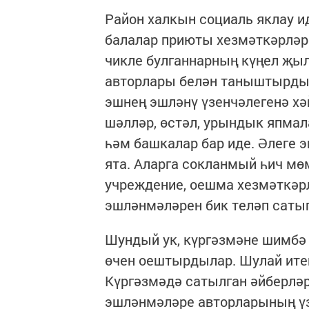
Район халкын социаль яклау и
балалар приюты хезмәткәрләр
чикле булганнарның күңел җы
авторлары белән таныштырдыла
эшнең эшләнү үзенчәлегенә хә
шәлләр, өстәл, урындык япмал
һәм башкалар бар иде. Әлеге
ята. Аларга сокланмый һич мөм
учреждение, оешма хезмәткәрл
эшләнмәләрен бик теләп саты
Шундый ук, күргәзмәне шимбә
өчен оештырдылар. Шулай итеп
Күргәзмәдә сатылган әйберлә
эшләнмәләре авторларының үз