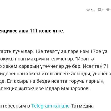
830
0
кциясе аша 111 кеше үтте.
артылучылар, 13е төзәтү эшләре һәм 17се үз
окукыннан мәхрүм ителүчеләр. "Исәптә
 хөкем карарын үтәүчеләр дә бар. Исәптән 71
десеннән хөкем ителгәнлеге алынды, унөчен
де. Ел ахырына бездә исәптә торучыларның
инспекция җитәкчесе Илдар Мөшәрәпов.
интересным в
Telegram-канале
Татмедиа