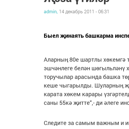
admin,
14 декабрь 2011 - 06:31
Быел җинаять башкарма инспе
Аларның 80е шартлы хөкемгә т
эшчәнлеге белән шөгыльләнү х
торучылар арасында башка төр
кеше чыгарылды. Шуларның җи
карата хөкем карары үзгәртел
саны 55кә җитте",- ди әлеге 
Следите за самым важным и 