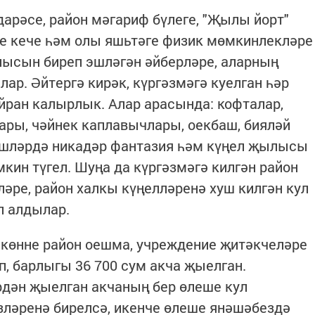
дарәсе, район мәгариф бүлеге, "Җылы йорт"
е кече һәм олы яшьтәге физик мөмкинлекләре
лысын биреп эшләгән әйберләре, аларның
р. Әйтергә кирәк, күргәзмәгә куелган һәр
йран калырлык. Алар арасында: кофталар,
ары, чәйнек каплавычлары, оекбаш, бияләй
 эшләрдә никадәр фантазия һәм күңел җылысы
кин түгел. Шуңа да күргәзмәгә килгән район
әре, район халкы күңелләренә хуш килгән кул
п алдылар.
 көнне район оешма, учреждение җитәкчеләре
, барлыгы 36 700 сум акча җыелган.
рдән җыелган акчаның бер өлеше кул
ләренә бирелсә, икенче өлеше янәшәбездә