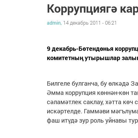
Коррупциягә к
admin,
14 декабрь 2011 - 06:21
9 декабрь-Бөтендөнья корруп
комитетның утырышлар залы
Билгеле булганча, бу өлкәдә За
Әмма коррупция көннән-көн т
сәламәтлек саклау, хәтта көч
искәртелде. Гаммәви мәгълүм
фаш итүдә зур роль уйнавы ту