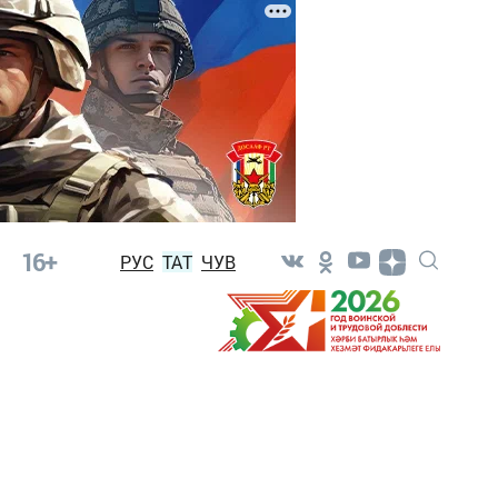
16+
РУС
ТАТ
ЧУВ