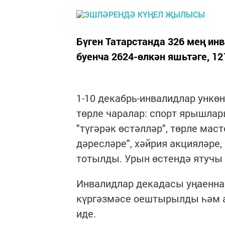
Бүген Татарстанда 326 мең ин
буенча 2624-өлкән яшьтәге, 1
1-10 декабрь-инвалидлар унк
төрле чаралар: спорт ярышлар
"түгәрәк өстәлләр", төрле мас
дәресләре", хәйрия акцияләре
тотылды. Урын өстендә ятучы 
Инвалидлар декадасы уңаенна
күргәзмәсе оештырылды һәм а
иде.