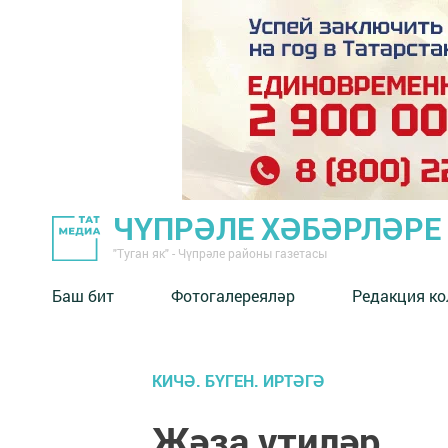
ЧҮПРӘЛЕ ХӘБӘРЛӘРЕ
"Туган як" - Чүпрәле районы газетасы
Баш бит
Фотогалереяләр
Редакция к
КИЧӘ. БҮГЕН. ИРТӘГӘ
Җәза үтиләр