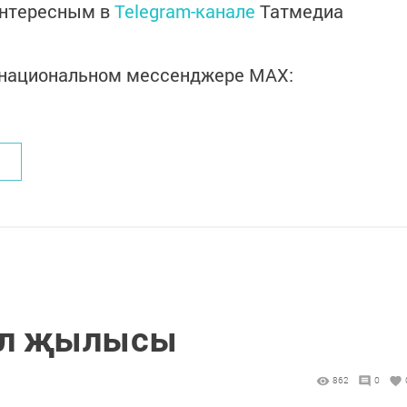
интересным в
Telegram-канале
Татмедиа
в национальном мессенджере MАХ:
ел җылысы
862
0