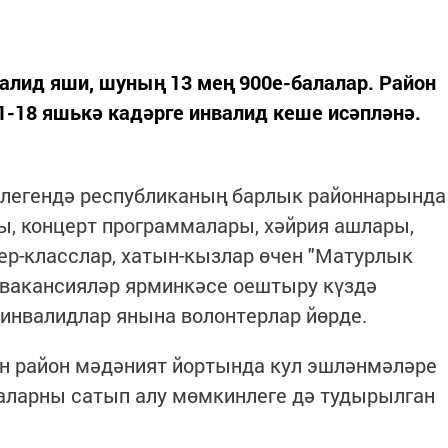
валид яши, шуның 13 мең 900е-балалар. Район
21-18 яшькә кадәрге инвалид кеше исәпләнә.
өнлегендә республиканың барлык районнарында
ы, концерт программалары, хәйрия ашлары,
тер-класслар, хатын-кызлар өчен "Матурлык
, вакансияләр ярминкәсе оештыру күздә
инвалидлар янына волонтерлар йөрде.
н район мәдәният йортында кул эшләнмәләре
ларны сатып алу мөмкинлеге дә тудырылган