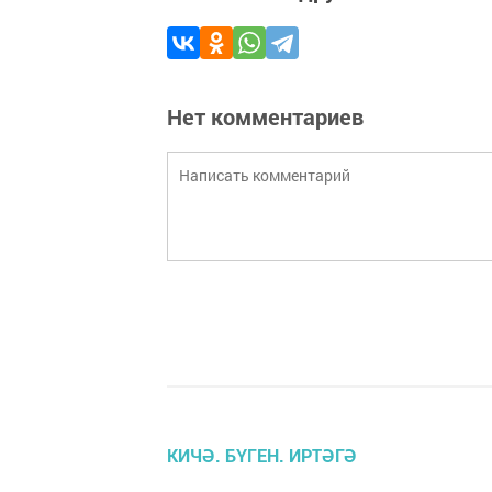
Нет комментариев
КИЧӘ. БҮГЕН. ИРТӘГӘ