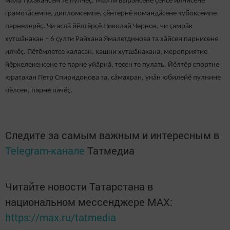
мала тухакансем те пулчӗç. Малти вырӑнсене çӗнсе илнисене
грамотӑсемпе, дипломсемпе, çӗнтернӗ командӑсене кубоксемпе
парнелерӗç. Чи аслӑ йӗлтӗрҫӗ Николай Чернов, чи ҫамрӑк
хутшăнакан – 6 ҫулти Райхана Ямалетдинова та хăйсен парнисене
илчӗç. Пӗтӗмлетсе каласан, кашни хутшăнакана, мероприятие
йӗркелекенсене те парне уйăрнӑ, тесен те пулать. Йӗлтӗр спортне
юратакан Петр Спиридонова та, сӑмахран, унăн юбилейӗ пулнине
пӗлсен, парне пачӗҫ.
Следите за самым важным и интересным в
Telegram-канале
Татмедиа
Читайте новости Татарстана в
национальном мессенджере MАХ:
https://max.ru/tatmedia