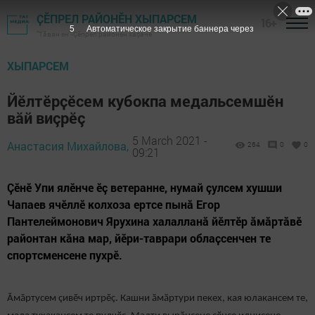
ҪӖПРЕЛ РАЙОНӖН ХЫПАРСЕМ
16+
5
Автоматическое закрытие баннера через
"Тӑван ен"-Çĕпрел районĕн хаçачӗ
ХЫПАРСЕМ
Йӗлтӗрҫӗсем кубокпа медальсемшӗн
вăй виçрӗç
5 March 2021 -
Анастасия Михайлова,
264
0
0
09:21
Çӗнӗ Упи ялӗнче ӗç ветеранне, нумай çулсем хушши
Чапаев ячӗллӗ колхоза ертсе пынӑ Егор
Пантелеймонович Ярухина халалланă йӗлтӗр ăмăртăвӗ
районтан кăна мар, йӗри-таврари облаҫсенчен те
спортсменсене пухрӗ.
Ӑмӑртусем çивӗч иртрӗç. Кашни ӑмӑртури пекех, кая юлакансем те,