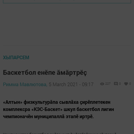
ХЫПАРСЕМ
Баскетбол енӗпе ӑмӑртрӗҫ
Римма Мавлютова,
5 March 2021 - 09:17
227
0
0
«Алтын» физкультурӑпа сывлӑха ҫирӗплетекен
комплексра «КЭС-Баскет» шкул баскетбол лигин
чемпионачӗн муниципаллă этапӗ иртрӗ.