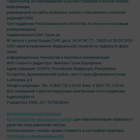
Перепечатка, воспроизведение и распространение в любом объеме
информации,
размещенной на сайте, возможна только с письменного согласия
редакций СМИ.
При поддержке Республиканского агентства по печати и массовым
коммуникациям.
Наименование СМИ: Туган як
№ записи о регистрации СМИ, дата: Эл № ФС 77 - 78420 от 29.05.2020
СМИ зарегистрированно Федеральной службой по надзору в сфере
связи,
информационных технологий и массовых коммуникаций
ФИО главного редактора: Фаизова Гулия Вакифовна
Адрес редакции: 422470, Российская Федерация, Республика
Татарстан, Дрожжановский район, село Старое Дрожжаное улица
А.Абязова, д.5
Телефон редакции: Тел.: 8 (843-75) 2-26-42 Факс: 8 (843-75) 2-23-43
Для сообщений о фактах коррупции электронная почта редакции:
tuganyak@bk.ru
Учредитель СМИ: АО «ТАТМЕДИА»
Антикоррупционная политика
АО «ТАТМЕДИА» использует «cookie»
для персонализации сервисов и
удобства пользователей сайтом.
Использование «cookie» можно отменить в настройках браузера.
Политика конфиденциальности