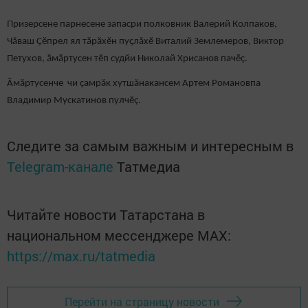
Призерсене парнесене запасри полковник Валерий Колпаков,
Чăваш Ҫӗпрел ял тӑрӑхӗн пуҫлӑхӗ Виталий Землемеров, Виктор
Петухов, ӑмӑртусен тӗп судйи Николай Хрисанов пачӗç.
Ӑмӑртусенче чи ҫамрӑк хутшăнакансем Артем Романовпа
Владимир Мускатинов пулчӗç.
Следите за самым важным и интересным в
Telegram-канале
Татмедиа
Читайте новости Татарстана в
национальном мессенджере MАХ:
https://max.ru/tatmedia
Перейти на страницу новости