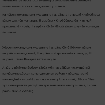
Чемпионатра баскетбол енӗпе куст ӑмӑртӑвӗсенче ҫӗнтернӗ
каччăсемпе хӗрсен командисем хутшӑнчӗҫ.
Каччăсен командисем хушшинче I вырăна 1 номерлӗ Кивӗ Çӗпрел
вăтам шкулӗн команди, II вырӑна – Кивӗ Çӗпрелӗнчи нумай
профильлӗ лицей, III вырӑна Кӗçӗн Чăнлă вăтам шкулӗн команди
йышӑнчӗ.
Хӗрсен командисем хушшинче I вырăна Çӗнӗ Йӗлмел вăтам
шкулӗн команди илчӗ, II вырӑна – Марс шкулӗн команди, III
вырӑна – Кивӗ Кахăрлă вăтам шкулӗ.
Ӑмӑрту пӗтӗмлетӗвӗсем тӑрӑх мӗнпур вӑйăсенче хутшӑннӑ
каччăсемпе хӗрсен командисенчен районти пӗрлештернӗ
командăшăн чи лайӑх вылякансене суйласа илчӗç. Вӗсем Пăва
хулинче иртекен республикӑри зона этапӗнче хутшăнса, пирӗн
район чысне хӳтӗлӗç.