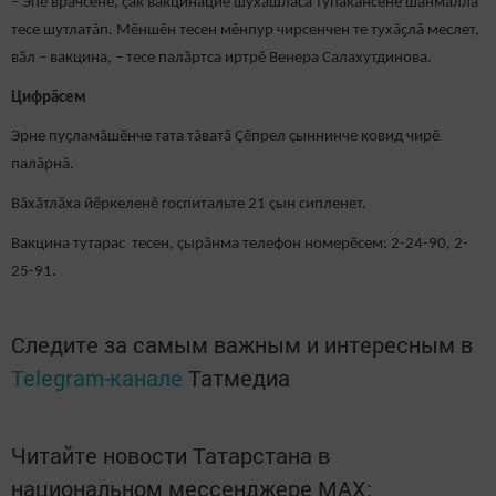
– Эпӗ врачсене, ҫак вакцинацие шухăшласа тупакансене шанмалла
тесе шутлатăп. Мӗншӗн тесен мӗнпур чирсенчен те тухӑҫлӑ меслет,
вӑл – вакцина, – тесе палӑртса иртрӗ Венера Салахутдинова.
Цифрăсем
Эрне пуçламăшӗнче тата тăватă Çӗпрел çыннинче ковид чирӗ
палăрнă.
Вăхăтлăха йӗркеленӗ госпитальте 21 çын сипленет.
Вакцина тутарас тесен, çырăнма телефон номерӗсем: 2-24-90, 2-
25-91.
Следите за самым важным и интересным в
Telegram-канале
Татмедиа
Читайте новости Татарстана в
национальном мессенджере MАХ: