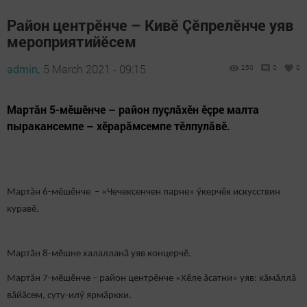
Район центрӗнче – Кивӗ Çӗпрелӗнче уяв
мероприятийӗсем
admin,
5 March 2021 - 09:15
250
0
0
Мартăн 5-мӗшӗнче – район пуçлăхӗн ӗçре малта
пыракансемпе – хӗрарăмсемпе тӗлпулăвӗ.
Мартăн 6-мӗшӗнче – «Чечексенчен парне» ӳкерчӗк искусствин
куравӗ.
Мартăн 8-мӗшне халалланă уяв концерчӗ.
Мартăн 7-мӗшӗнче – район центрӗнче «Хӗле ăсатни» уяв: кăмăллă
вăйăсем, суту-илӳ ярмăркки.