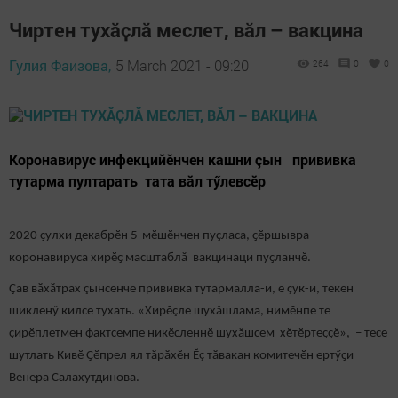
Чиртен тухӑҫлӑ меслет, вӑл – вакцина
Гулия Фаизова,
5 March 2021 - 09:20
264
0
0
Коронавирус инфекцийӗнчен кашни çын прививка
тутарма пултарать тата вăл тӳлевсӗр
2020 ҫулхи декабрӗн 5-мӗшӗнчен пуҫласа, ҫӗршывра
коронавируса хирӗҫ масштаблă вакцинаци пуҫланчӗ.
Ҫав вӑхӑтрах çынсенче прививка тутармалла-и, е çук-и, текен
шикленӳ килсе тухать. «Хирӗçле шухăшлама, нимӗнпе те
ҫирӗплетмен фактсемпе никӗсленнӗ шухăшсем хӗтӗртеҫҫӗ», – тесе
шутлать Кивӗ Ҫӗпрел ял тӑрӑхӗн Ӗç тӑвакан комитечӗн ертӳҫи
Венера Салахутдинова.