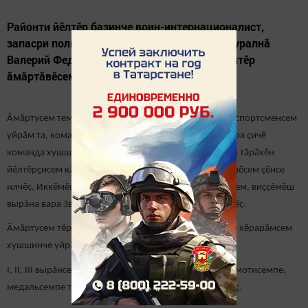
Районти йӗлтӗр базинче воин-интернационалист,
запасри полковник, Чӑваш Çӗпрел ялӗнче ҫуралнă
Валерий Федорович Колпаков призӗшӗн йӗлтӗр
ӑмӑртăвӗсем иртрӗç.
Ӑмӑртусем темиҫе этапра иртрӗç. Ӑмӑрту вӑхӑтӗнче спортсменсем
уйрăм та, команда составӗнче те ăмăртрӗç. Эстафетӑра çичӗ
команда хушшинче чи лайăх вăхăта Чăваш Ҫӗпрел ял тӑрӑхӗн
йӗлтӗрҫисем кăтартрӗç тата куҫса ҫӳрекен кубока та вӗсем çӗнсе
илчӗç. Иккӗмӗш вырӑна Упи ял тӑрӑхӗн спортсменӗсем, виҫҫӗмӗш
вырăна вара Звезда ял тӑрӑхӗн командисем йышӑнчӗç.
Ӑмӑртусем тӗрлӗ ӳсӗм категорийӗсенче, арҫынсемпе хӗрарӑмсем
хушшинче уйрӑм иртрӗ.
I, II, III вырӑнсене йышӑннӑ спортсменсене Хисеп грамотисемпе,
медальсемпе тата асӑнмалăх сувенирсемпе чысларӗç.