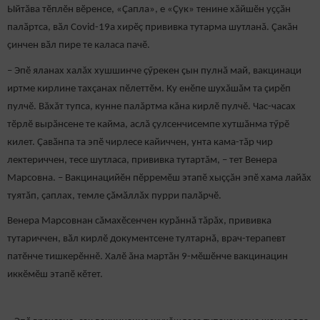
Ыйтӑва тӗплӗн вӗренсе, «Çапла», е «Çук» тенине хăйшӗн уҫҫӑн
палӑртса, вӑл Covid-19а хирӗç прививка тутарма шутланă. Çакăн
ҫинчен вӑл пире те каласа пачӗ.
– Эпӗ яланах халăх хушшинче çӳрекен ҫын пулнӑ май, вакцинаци
иртме кирлине тахçанах пӗлеттӗм. Ку енӗпе шухăшăм та çирӗп
пулчӗ. Вăхăт тупса, кунне палăртма кăна кирлӗ пулчӗ. Час-часах
тӗрлӗ вырӑнсене те кайма, аслă çулсенчисемпе хутшӑнма тӳрӗ
килет. Ҫавӑнпа та эпӗ чирлесе кайиччен, унта кама-тăр чир
лектериччен, тесе шутласа, прививка тутартăм, – тет Венера
Марсовна. – Вакцинацийӗн пӗрремӗш этапӗ хыççăн эпӗ хама лайӑх
туятăп, çаплах, темле ҫӑмӑллӑх пурри палӑрчӗ.
Венера Марсовнан сăмахӗсенчен курăннă тăрăх, прививка
тутариччен, вӑл кирлӗ документсене тултарнă, врач-терапевт
патӗнче тишкерӗннӗ. Халӗ ăна мартăн 9-мӗшӗнче вакцинацин
иккӗмӗш этапӗ кӗтет.