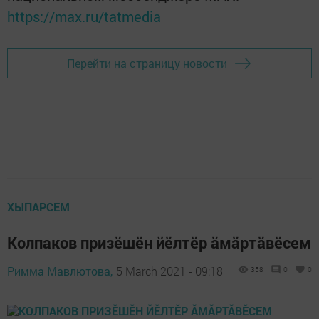
https://max.ru/tatmedia
Перейти на страницу новости
ХЫПАРСЕМ
Колпаков призӗшӗн йӗлтӗр ӑмӑртӑвӗсем
Римма Мавлютова,
5 March 2021 - 09:18
358
0
0