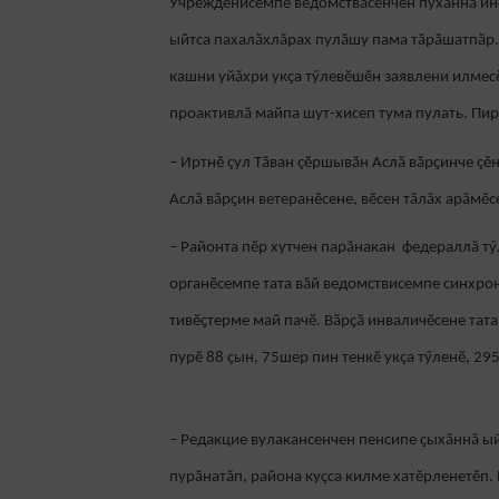
Учрежденисемпе ведомствӑсенчен пухăннă инф
ыйтса пахалӑхлӑрах пулӑшу пама тӑрӑшатпӑр.
кашни уйӑхри укҫа тӳлевӗшӗн заявлени илмесӗ
проактивлă майпа шут-хисеп тума пулать. Пирӗ
– Иртнӗ çул Тӑван çӗршывӑн Аслӑ вӑрҫинче çӗ
Аслӑ вӑрҫин ветеранӗсене, вӗсен тӑлӑх арӑмӗ
– Районта пӗр хутчен парăнакан федераллă тӳ
органӗсемпе тата вӑй ведомствисемпе синхрон
тивӗҫтерме май пачӗ. Вӑрҫӑ инваличӗсене тата
пурӗ 88 ҫын, 75шер пин тенкӗ укçа тӳленӗ, 29
– Редакцие вулакансенчен пенсипе ҫыхӑннӑ ыйт
пурӑнатӑп, района куҫса килме хатӗрленетӗп. 