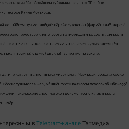
а мар тата лайӑх вӑрлӑхсем суйламалла», – тет ТР енӗпе
инспекторӗ Раиль Абузяров.
лă даннăйсем пулма тивӗçлӗ: вӑрлӑх сутаканăн (фирмăн) ячӗ, адресӗ
реестрӗпе тӗрӗс тӳрӗ килнӗ, сортăн е гибридăн ячӗ; сортпа акмалли
мшӗн ГОСТ 52171-2003, ГОСТ 32592-2013, чечек культурисемшӗн –
 масси (грампа) е шучӗ (штукпа); вăйра пулнă вӑхӑчӗ.
н датине кӑтартни çине тимлӗх уйăрмалла. Час-часах юрăхлăх срокӗ
çӗ. Вӗсене туянмалла мар, мӗншӗн тесен калчасем пахалăхлă шăтмаççӗ.
 акмалли пахалӑхсене ҫирӗплетекен документсене кăтартмалла.
ан илӗр.
интересным в
Telegram-канале
Татмедиа