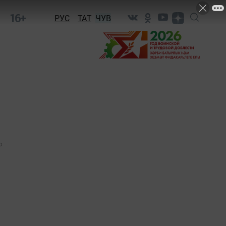
16+
РУС
ТАТ
ЧУВ
0