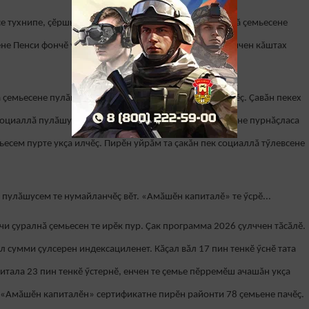
се тухнипе, çӗршывра нумай улшăнусем пулчӗç. Ачаллă çемьесене
е Пенси фончӗ урлӑ тӳленнӗ тесе пӗлетпӗр. Çакăн çинчен кăштах
 ҫемьесене пулӑшу парас ӗҫе Пенси фондне шанса пачӗç. Ҫавӑн пекех
социаллӑ пулӑшу парас енӗпе Раҫҫей Президенчӗн Указне пурнӑҫласа
ьесем пурте укҫа илчӗç. Пирӗн уйрăм та çакăн пек социаллă тӳлевсене
 пулӑшусем те нумайланчӗç вӗт. «Амӑшӗн капиталӗ» те ӳсрӗ...
 ҫуралнӑ ҫемьесен те ирӗк пур. Ҫак программа 2026 ҫулччен тӑсӑлӗ.
 сумми ҫулсерен индексациленет. Кӑҫал вӑл 17 пин тенкӗ ӳснӗ тата
итала 23 пин тенкӗ ӳстернӗ, енчен те ҫемье пӗрремӗш ачашăн укҫа
л «Амӑшӗн капиталӗн» сертификатне пирӗн районти 78 ҫемьене пачӗҫ.