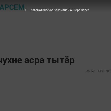
ПАРСЕМ
6
Автоматическое закрытие баннера через
чухне асра тытăр
347
0