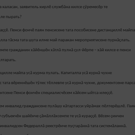
а каласан, заявитель кирлӗ службăна килсе çӳремесӗр те
нле пырать?
аҫҫӗ. Пенси фончӗ паян пенсисене тата пособисене дистанциллӗ майпа
лла тӑсма тата шута илме май паракан мероприятисене пурнӑҫлать.
емпе гражданин хӑйӗншӗн хăтлă пулнă çул-йӗрпе – хăй килсе е пенси
лтарать.
илле майпа усӑ курма пулать. Капиталпа усӑ курнӑ чухне
 тата вӗреннӗшӗн тӳлес тӗллевпе усă курнă чухне, документсене парс
нтсене Пенси фончӗн специалисчӗсем хӑйсем ыйтса илеççӗ.
сем инвалид граждансене пулăшу кăтартасси уйрăмах пӗлтерӗшлӗ. Пая
субъекчӗн шайӗнче ҫӑмӑллӑхсемпе те усӑ кураҫҫӗ. Вӗсем ҫинчен
инвалидсен Федераллă реестрӗнче пуçтарăннă тата системӑланнӑ.