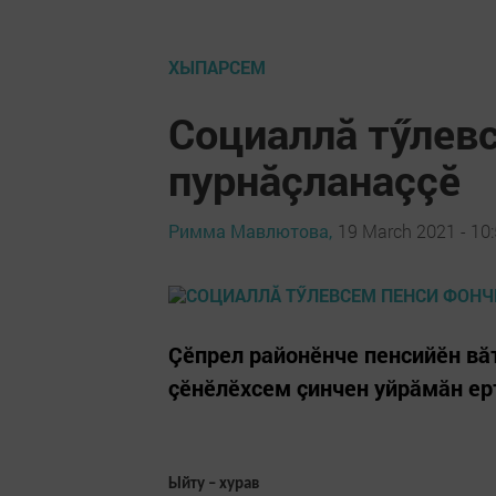
ХЫПАРСЕМ
Социаллă тӳлевс
пурнăçланаççӗ
Римма Мавлютова,
19 March 2021 - 10
Çӗпрел районӗнче пенсийӗн вӑт
çӗнӗлӗхсем çинчен уйрăмăн ер
Ыйту – хурав