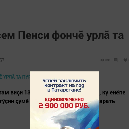
ем Пенси фончӗ урлă та
:57
336
0
ам виҫи 13632 тенкӗ. Пенси тытăмӗ, ку енӗпе
тӳçин çумӗ Венера Садеева каласа парать