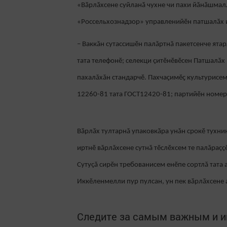
«Вӑрлӑхсене суйланӑ чухне чи пахи йӑнӑшмалл
«Россельхознадзор» управленийӗн патшалӑх 
– Ваккăн сутассишӗн палăртнă пакетсенче ятар
тата телефонӗ; селекци çитӗнӗвӗсен Патшалӑх 
пахалăхăн стандарчӗ. Пахчаҫимӗҫ культурисе
12260-81 тата ГОСТ12420-81; партийӗн номерӗ;
Вӑрлӑх тултарнă упаковкӑра унăн срокӗ тухни
иртнӗ вăрлăхсене сутнă тӗслӗхсем те палăраç
Сутуçă сирӗн требованисем енӗпе сортлă тата
Иккӗленмелли пур пулсан, ун пек вӑрлӑхсене 
Следите за самым важным и 