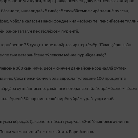
ормаципе усӑ курса, эпир граждансенчен документсене сахалтарах
 Вӗсене те, инвалидлӑхӗ тивӗҫлӗ службӑсемпе ҫирӗпленнӗ пулсан,
рех, урăхла каласан Пенси фондне килмесӗрех те, пенсийӗсене тулли
н районта та ун пек тӗслӗхсем пур ӗнтӗ.
нтернӗренпе 75 ҫул ҫитнине палӑртса ирттертӗмӗр. Тӑван çӗршывӑн
семпе тыл ветеранӗсене тӳлевсем мӗнле пурнӑҫланчӗç?
левсене 383 ҫын илчӗ. Вӗсем ҫинчен даннӑйсене социаллӑ хӳтлӗх
лăччӗ. Ҫакӑ пенси фончӗ урлӑ адреслă тӳлевсене 100 процентпа
 вӑрҫӑра хутшăннисене, ҫавӑн пек ветерансен тӑлӑх арӑмӗсене – вӗсем
5 тыл ӗҫченӗ 50шар пин тенкӗ пирӗн уйрăм урлă укçа илчӗ.
усем кӗреççӗ. Çаксене те пӑхса тухар-ха. «Эпӗ Ульяновск хулинче
Пенси чакмасть-ши?» – тесе ыйтать Бари Азизов.