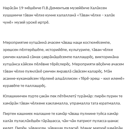
Нарӑсӑн 19-мӗшӗнче П.В.Дементьев музейӗнче Халăхсен
хушшинчи тӑван чӗлхе кунне халалланӑ «Тӑван чӗлхе – халӑх
чунӗ» музей урокӗ иртрӗ.
Мероприятие хутшăннă ачасем чӑваш наци костюмӗсемпе,
эрешсен пӗлтерӗшӗпе, историйӗпе, культурипе, тӑван чӗлхе
çинчен каланӑ сӑмах çаврӑнӑшӗсемпе паллашрӗç, викторинӑна
хутшӑнса хăйсен пӗлӗвне тӗрӗслерӗç. Мероприяти вӗçӗнче ачасем
тӑван чӗлхе пуянлӑхӗ çинчен янравлӑ сӑвӑсем каларӗç. Мӑн
асанне-кукамайсем тӗрленӗ алшӑллисен «Тӗрӗ-эреш – кил илемӗ»
куравӗпе те паллашрӗç.
Юлашкинчен пурте çакăн пек пӗтӗмлетӳ турăмăр: пирӗн пурин те
хамӑрӑн тӑван чӗлхене хакламалла, упрамалла тата юратмалла.
Пиртен кашниех малашне те хамӑр чӑваш пулнине туйса хамăр
халăх пуласлӑхӗшӗн тӑрӑшасса, чӑн-чӑн патриот пуласса шанас
килет. Пирӗн, чӑвашсен, чӑвашах пуласчӗ. Манас марччӗ хамӑрӑн