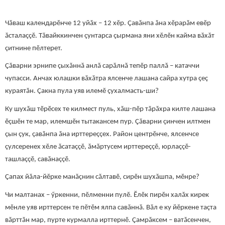
Чăваш календарĕнче 12 уйăх – 12 хĕр. Çавăнпа ăна хĕрарăм евĕр
ăсталаççĕ. Тăвайккинчен çунтарса çырмана яни хĕлĕн кайма вăхăт
çитнине пĕлтерет.
Çăварни эрнипе çыхăннă анлă сарăлнă тепĕр паллă – катаччи
чупасси. Анчах юлашки вăхăтра ялсенче лашана сайра хутра çеç
кураятăн. Çакна пула уяв илемĕ çухалмасть-ши?
Ку шухăш тӗрӗсех те килмест пуль, хăш-пĕр тăрăхра килте лашана
ĕçшĕн те мар, илемшĕн тытакансем пур. Çăварни çинчен илтмен
çын çук, çавăнпа ăна ирттереççех. Район центрĕнче, ялсенчсе
çулсеренех хĕле ăсатаççĕ, ăмăртусем ирттереççĕ, юрлаççĕ-
ташлаççĕ, савăнаççĕ.
Çапах йăла-йĕрке манăçнин сăлтавĕ, сирĕн шухăшпа, мĕнре?
Чи малтанах – ӳркенни, пĕлменни пулĕ. Ĕлĕк пирĕн халăх кирек
мĕнле уяв ирттерсен те пĕтĕм ялпа савăннă. Вăл е ку йĕркене таçта
вăрттăн мар, пурте курмалла ирттернĕ. Çамрăксем – ватăсенчен,