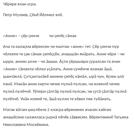
Чӗрере ялан усра.
Петр Мулеев, Çӗнӗ Йӗлмел ялӗ.
«Анне» – çĕр çинче чи çепĕç сăмах
Ача та калаçма вĕренсен чи малтан «анне» тет. Çӗр çинчи пур
чĕлхепе те çак сăмах çепӗççӗн, ачашшăн янăрать. Анне чĕри – чи
ырри, аннен алли – чи ăшши. Ăçти çĕршывра çуралсан та ачан
«Анне» сăмахпа чӗлхи уçăлать. Анне çумĕнче яланах ăшă,
шанчăклă. Çутçанталăкӗ аннене çепӗç кăмăл, ырă чун, ĕçчен алă
панă. Манăн анне хирти чечек пулнă пулсан, чи илемлĕ чечек
пулнă пулĕччĕ. Тӳпери çăлтăр пулнă пулсан, чи çутă çăлтăр пулнă
пулĕччĕ. Унăн илемĕ те, ăшă кулли те хĕвел пек туйăнать.
Матак вăтам шкулӗнче 2 класра вӗренекен ачасен хайсен
амашӗсене саламласа çырнă пӗчӗк сăввисем. Вӗрентекенӗ Татьяна
Николаевна Мосейкина.