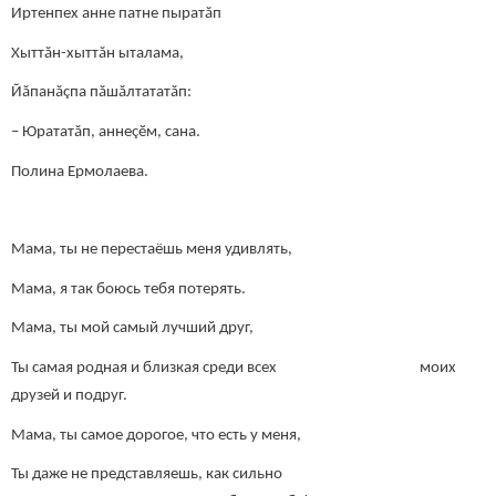
Иртенпех анне патне пыратăп
Хыттăн-хыттăн ыталама,
Йăпанăçпа пăшăлтататăп:
– Юрататăп, аннеçӗм, сана.
Полина Ермолаева.
Мама, ты не перестаёшь меня удивлять,
Мама, я так боюсь тебя потерять.
Мама, ты мой самый лучший друг,
Ты самая родная и близкая среди всех моих
друзей и подруг.
Мама, ты самое дорогое, что есть у меня,
Ты даже не представляешь, как сильно