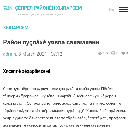
ҪӖПРЕЛ РАЙОНӖН ХЫПАРСЕМ
16+
"Тӑван ен"-Çĕпрел районĕн хаçачӗ
ХЫПАРСЕМ
Район пуçлăхӗ уявпа саламлани
admin,
8 March 2021 - 07:12
259
0
0
Хисеплӗ хӗрарăмсем!
Сире чун-чӗререн çуркуннехи ҫак ҫутӑ та савӑк уявпа Пӗтӗм
тӗнчери хӗрарӑмсен кунӗпе – Мартӑн 8-мӗшӗпе чун-чӗререн
саламлатӑп! Ҫӗпрел районӗнче ӑслӑ, сăпайлă та тимлӗ, ӗçчен те
тăрăшуллă, чи савăк хӗрарӑмсем пурӑнаҫҫӗ. Хисеплӗ хӗрарӑмсем,
эсир пурне те ӗлкӗретӗр: килте те тӑрӑшатӑр, ӗҫлетӗр те, професси
ӑсталӑхне те ӳстерсе пыратăр. Эсир ҫут тӗнчене ҫутӑ хӗвел