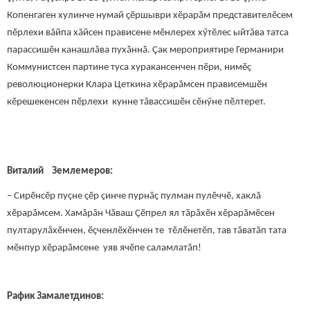
Копенгаген хулинче нумай ҫӗршыври хӗрарӑм представителӗсем
пӗрлехи вăйпа хăйсен прависене мӗнлерех хӳтӗлес ыйтăва татса
парассишӗн канашлӑва пухӑннӑ. Çак мероприятире Германири
Коммунистсен партине туса хуракансенчен пӗри, нимӗç
революционерки Клара Цеткина хӗрарăмсен прависемшӗн
кӗрешекенсен пӗрлехи кунне тăвассишӗн сӗнӳне пӗлтерет.
Виталий Землемеров:
– Сирӗнсӗр пуçне çӗр çинче пурнӑҫ пулман пулӗччӗ, хаклӑ
хӗрарӑмсем. Хамăрăн Чӑваш Ҫӗпрел ял тӑрӑхӗн хӗрарӑмӗсен
пултарулăхӗнчен, ӗҫченлӗхӗнчен те тӗлӗнетӗп, тав тӑватӑп тата
мӗнпур хӗрарӑмсене уяв ячӗпе саламлатӑп!
Рафик
Замалетдинов: