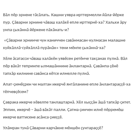
Вăл пĕр эрнене тăсăлать. Кашни уявра ирттермелли йăла-йĕрке
пур. Çăварни эрнине чăваш халăхĕ епле ирттернĕ-ха? Хальхи ăру
унпа çыхăннă йĕркене пăхăнать-и?
«Çăварни эрнинче чун каниччен савăнмасан-кулмасан малашне
хуйхăллă-суйхăллă пурăнăн» тени мĕнпе çыхăннă-ха?
Хĕле ăсатасси чăваш халăхĕн уявĕсен ретĕнче тахçанах пулнă. Вăл
пĕр вăхăт тепринпе ылмашăннине ăнлантарнă. Çавăнпа çĕнĕ
тапхăр килнине савăнса кĕтсе илмелле пулнă.
Апат-çимĕçрен чи малтан икерчĕ янтăланине епле ăнлантараççĕ-ха
тĕпчевçĕсем?
Çаврака икерче хĕвелпе танлаштарнă. Хĕл хыççăн ăшă тапхăр çитет.
Эппин, икерчĕ – ăшă вăхăт палли. Çатма çинчен илнĕ пĕрремĕш
икерче ваттисене асăнса çиеççĕ.
Улăмран тунă Çăварни карчăкне мĕншĕн çунтараççĕ?