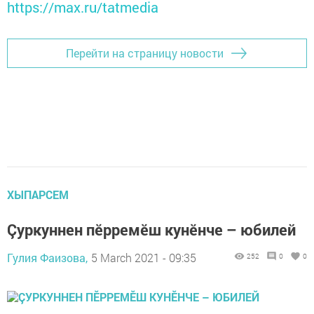
https://max.ru/tatmedia
Перейти на страницу новости
ХЫПАРСЕМ
Çуркуннен пӗрремӗш кунӗнче – юбилей
Гулия Фаизова,
5 March 2021 - 09:35
252
0
0