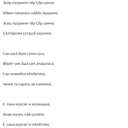
Эсир пуррипе-тӗр Çӗр çинче,
Хӗвел сапалать хăйӗн ăшшине.
Эсир пуррипе-тӗр Çӗр çинче,
Çăлтăрсем çутаççӗ каçхине.
Сан ырă ӗçне сума суса,
Вӗрет-çке ăшă çил ачашласа.
Сан илемӗпе хӗпӗртесе,
Чечек те сарать ав папкине.
Е сана курсах-и юханшыв,
Ялан юхать хăй çулӗпе.
Е сана курсах-и пӗлӗтсем,