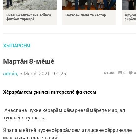
Ентеш-салтаксене асӑнса
Ветеран паян та хастар
Ăрусен 
футбол турнирӗ
çирӗпле
ХЫПАРСЕМ
Мартăн 8-мӗшӗ
admin,
5 March 2021 - 09:26
358
0
0
Хӗрарӑмсем ҫинчен интереслӗ фактсем
Анасланă чухне хӗрарӑм ҫӑварне чăмăрӗпе мар, ал
тупанӗпе хуплать.
Япала ывӑтнӑ чухне хӗрарӑмсем аллисене хӗрринелле
мар, хыçалалла яраҫҫӗ.