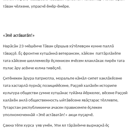
тӑван чӗлхене, упрасчӗ ӗмӗр-ӗмӗре.
«Эпӗ астӑватӑп!»
Нарӑсӑн 23-мӗшӗнче Тӑван ҫӗршыв хӳтӗлевҫин кунне паллӑ
тӑваҫҫĕ. Ӗҫ фронтне хутшӑннӑ ветерансен, хӑйсен паттӑрлӑхӗпе
тата хӑйсене шеллемесӗр ӗҫленисен ячӗсем яланлăхах пирӗн тата
пулас ăру асӗнче юлма тивӗçлӗ.
Ҫитӗнекен ӑрура патриотла, моральпе кӑмӑл-сипет хаклӑхӗсене
тата хастарлӑ пурнӑҫ позицийӗсене, Раҫҫей халӑхӗн историпе
культура обществи ҫумне хутшӑнас туйӑма йӗркелес, вӗсене Раҫҫей
халӑхӗн анлӑ общественность ыйтӑвӗсене явӑҫтарас тĕллевпе,
Тутарстан республикинчи ачасен прависемпе ĕҫлекен
уполномоченнӑй «Эпӗ астӑватӑп!» акци пуҫарчӗ.
Çакна тĕпе хурса уяв умӗн, Упи ял тӑрӑхĕнче вырнаҫнӑ ĕҫ