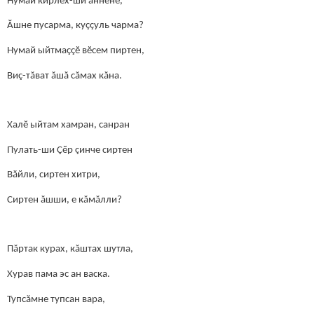
Нумай кирлех-ши аннене,
Ăшне пусарма, куççуль чарма?
Нумай ыйтмаççӗ вӗсем пиртен,
Виç-тăват ăшă сăмах кăна.
Халӗ ыйтам хамран, санран
Пулать-ши Çӗр çинче сиртен
Вăйли, сиртен хитри,
Сиртен ăшши, е кăмăлли?
Пăртак курах, кăштах шутла,
Хурав пама эс ан васка.
Тупсăмне тупсан вара,