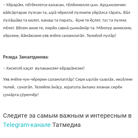
– Хӗрарӑм, пӗтӗмлетсе каласан, тӗлӗнмелле çын. Арҫынсенчен
вăйсăртарах пулсан та, ырă чӗреллӗ пулнипе уйрăлса тăрать. Вăл
пулӑшăва та килет, канаш та парать, ӗҫне те ӗçлет, тус та пулма
пӗлет. Вӗсем анне те, пирӗн савнă çыннăмăр та. Мӗнпур аннесене,
хӗрсене, йӑмӑксене уяв ячӗпе саламлатӑп. Телейлӗ пулӑр!
Резида Замалтдинова:
– Хисеплӗ хаçат вулакансем-хӗрарăмсем!
Уяв ячӗпе чун-чӗререн саламлатпӑр! Сире ырлăх-сывлăх, иксӗлми
телей, сунатăп. Телейпе ăнăçу, юратупа ăнлану яланах сирӗн
çумăрта çӳреччӗр!
Следите за самым важным и интересным в
Telegram-канале
Татмедиа