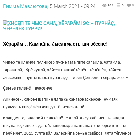
Римма Мавлютова,
5 March 2021 - 09:24
364
0
0
Хӗрарӑм... Кам кăна ăмсанмасть-ши вӗсене!
Чипер те илемлӗ пулнисӗр пуçне тата питӗ сӑпайлӑ, чӑтӑмлӑ,
тараватлӑ, тӳрӗ чунлӑ, хӑйсен нацилӗхӗшӗн, тӗнӗшӗн, хӑйсен
ачисемшӗн чунне парса пурăнаççӗ пирӗн Çӗпрелӗн хӗрарăмӗсем
Çемье телейӗ – ачасенче
Айкинсен, хӑйсен шӑпине ялпа ҫыхӑнтарнӑскерсен, нумаях
пулмасть виҫҫӗмӗш ачи çут тӗнчене килнӗ.
Клавдия та, Валерий те иккӗшӗ те Аслă Аксу ялӗнчен. Клавдия
шкула вӗçленӗ хыççăн, Ульяновскри патшалӑх университетӗнче
пӗлӳ илет. 2015 ҫулта вăл Валерийпа çемье çавăрса, ялта тӗпленсе