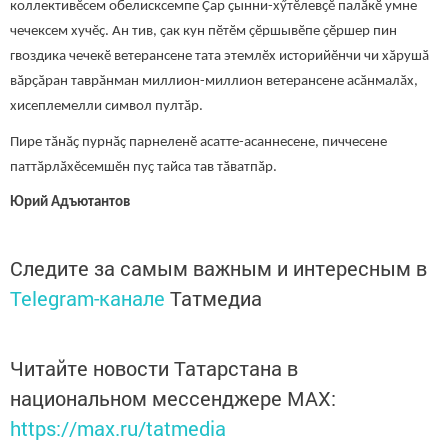
коллективĕсем обелисксемпе Ҫар ҫынни-хӳтĕлевҫĕ палӑкӗ умне
чечексем хучĕҫ. Ан тив, ҫак кун пӗтӗм ҫӗршывӗпе ҫӗршер пин
гвоздика чечекӗ ветерансене тата этемлӗх историйӗнчи чи хӑрушӑ
вӑрҫӑран таврӑнман миллион-миллион ветерансене асӑнмалӑх,
хисеплемелли символ пултӑр.
Пире тӑнӑҫ пурнӑҫ парнеленӗ асатте-асаннесене, пиччесене
паттӑрлӑхĕсемшĕн пуҫ тайса тав тӑватпӑр.
Юрий Адъютантов
Следите за самым важным и интересным в
Telegram-канале
Татмедиа
Читайте новости Татарстана в
национальном мессенджере MАХ:
https://max.ru/tatmedia