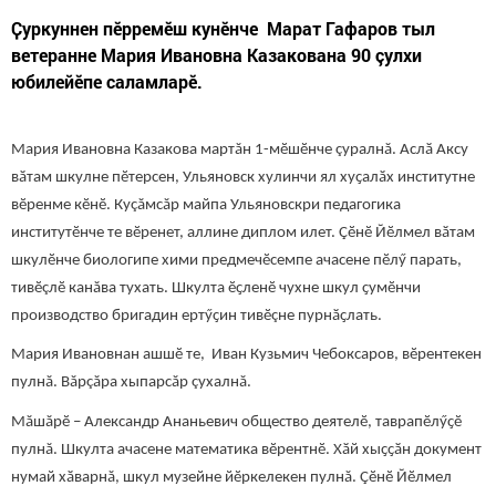
Ҫуркуннен пӗрремӗш кунӗнче Марат Гафаров тыл
ветеранне Мария Ивановна Казакована 90 çулхи
юбилейӗпе саламларӗ.
Мария Ивановна Казакова мартăн 1-мӗшӗнче çуралнă. Аслӑ Аксу
вӑтам шкулне пӗтерсен, Ульяновск хулинчи ял хуҫалӑх институтне
вӗренме кӗнӗ. Куçăмсăр майпа Ульяновскри педагогика
институтӗнче те вӗренет, аллине диплом илет. Çӗнӗ Йӗлмел вӑтам
шкулӗнче биологипе хими предмечӗсемпе ачасене пӗлӳ парать,
тивӗçлӗ канăва тухать. Шкулта ӗҫленӗ чухне шкул ҫумӗнчи
производство бригадин ертӳҫин тивӗçне пурнӑҫлать.
Мария Ивановнан ашшӗ те, Иван Кузьмич Чебоксаров, вӗрентекен
пулнă. Вăрçăра хыпарсăр çухалнă.
Мăшăрӗ – Александр Ананьевич общество деятелӗ, таврапӗлӳҫӗ
пулнă. Шкулта ачасене математика вӗрентнӗ. Хӑй хыҫҫӑн документ
нумай хӑварнă, шкул музейне йӗркелекен пулнă. Çӗнӗ Йӗлмел