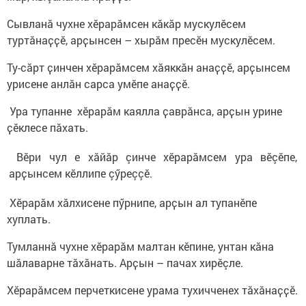
Сывланă чухне хӗрарӑмсен кӑкӑр мускулӗсем
туртӑнаҫҫӗ, арҫынсен – хырӑм пресӗн мускулӗсем.
Ту-сăрт ҫинчен хӗрарӑмсем хӑяккӑн анаҫҫӗ, арҫынсем
урисене анлăн сарса умӗпе анаҫҫӗ.
Ура тупанне хӗрарӑм каялла ҫаврăнса, арҫын урине
ҫӗклесе пăхать.
Вӗри чул е хăйăр çинче хӗрарӑмсем ура вӗçӗпе,
арҫынсем кӗллипе çӳреççӗ.
Хӗрарӑм хӑлхисене пӳрнипе, арҫын ал тупанӗпе
хуплать.
Тумланнӑ чухне хӗрарӑм малтан кӗпине, унтан кăна
шӑлаварне тӑхӑнать. Арҫын – пачах хирӗçле.
Хӗрарӑмсем перчеткисене урама тухичченех тӑхӑнаҫҫӗ.