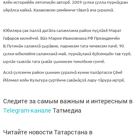
ялӗн историйӗн летопиçӗн авторӗ. 2009 ҫулхи ҫулла пурнăçран
уйрăлса кайнă. Казаковсен ҫемйинче тӑватӑ ача ҫуралнӑ.
Юбиляра ҫак паллӑ датӑпа саламлама район пуҫлӑхӗ Марат
Гафаров килнӗччӗ. Вăл Мария Ивановнана РФ Президенчӗн
В.Путинăн саламлӑ çырăвне, парнесем тата чечексем пачӗ. 90
ҫулхи юбилейпе саламланӑ май, пурнăçланă ӗҫӗсемшӗн тав турӗ,
ырлăх-сывлăх тата ҫывӑх ҫыннисен тимлӗхне сунчӗ.
Аслă çулсенчи район çыннин ҫуралнӑ кунне палăртасси Çӗнӗ
Йӗлмел ялӗн Культура çуртӗнче савӑнӑҫлӑ лару-тӑрура иртрӗ.
Следите за самым важным и интересным в
Telegram-канале
Татмедиа
Читайте новости Татарстана в