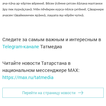
ача-пăча ар-хĕртен вĕреннĕ. Вĕсен ӳсĕмне çитсен йăлана малтанхи
ăру пек пурнăçланă. Мĕн пĕчĕкрен курса-пĕлсе çитĕннĕ. Çăварнире
ачасем тăвайккинчен ярăннă, лашапа яш-кĕрĕм чупнă.
Следите за самым важным и интересным в
Telegram-канале
Татмедиа
Читайте новости Татарстана в
национальном мессенджере MАХ:
https://max.ru/tatmedia
Перейти на страницу новости