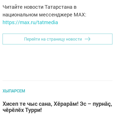
Читайте новости Татарстана в
национальном мессенджере MАХ:
https://max.ru/tatmedia
Перейти на страницу новости
ХЫПАРСЕМ
Хисеп те чыс сана, Хĕрарăм! Эс – пурнăç,
чĕрĕлĕх Турри!