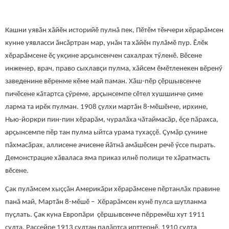
Кашни уявӑн хӑйӗн историйӗ пулнă пек, Пӗтӗм тӗнчери хӗрарӑмсен
кунне уявласси ӑнсӑртран мар, унăн та хӑйӗн пулăмӗ пур. Ӗлӗк
хӗрарӑмсене ӗç укçине арҫынсенчен сахалрах тӳленӗ. Вӗсене
инженер, врач, право сыхлавçи пулма, хӑйсем ӗмӗтленекен вӗренӳ
заведенине вӗренме кӗме май паман. Хӑш-пӗр ҫӗршывсенче
пичӗсене кăтартса ҫӳреме, арçынсемпе сӗтел хушшинче çиме
ларма та ирӗк пулман. 1908 ҫулхи мартăн 8-мӗшӗнче, ирхине,
Нью-йоркри пин-пин хӗрарӑм, чуралӑха чӑтаймасӑр, ӗҫе пӑрахса,
арҫынсемпе пӗр тан пулма ыйтса урама тухаççӗ. Çумӑр ҫунине
пӑхмасӑрах, аллисене ачисене йăтнă амӑшӗсен речӗ ӳссе пырать.
Демонстрацие хӑваласа яма приказ илнӗ полици те хӑратмасть
вӗсене.
Ҫак пулăмсем хыççăн Америкӑри хӗрарӑмсене пӗртанлăх правине
панă май, Мартӑн 8-мӗшӗ – Хӗрарăмсен кунӗ пулса шутланма
пуҫлать. Çак куна Европăри ҫӗршывсенче пӗрремӗш хут 1911
ҫулта, Раççейре 1913 çултан палăртса ирттернӗ. 1910 ҫулта