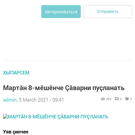
Отправить
Авторизоваться
ХЫПАРСЕМ
Мартăн 8-мĕшĕнче Çăварни пуçланать
admin,
5 March 2021 - 09:41
350
0
0
Уяв çинчен