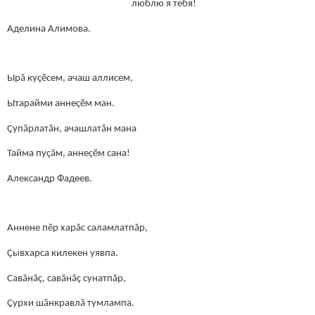
люблю я тебя!
Аделина Алимова.
Ырă куçӗсем, ачаш аллисем,
Ытарайми аннеçӗм ман.
Çупăрлатăн, ачашлатăн мана
Тайма пуçăм, аннеçӗм сана!
Александр Фадеев.
Аннене пӗр харăс саламлатпăр,
Çывхарса килекен уявпа.
Савăнăç, савăнăç сунатпăр,
Çурхи шăнкравлă тумлампа.