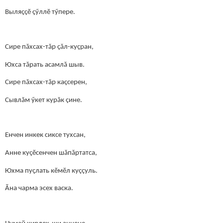
Выляççӗ çӳллӗ тӳпере.
Сире пăхсах-тăр çăл-куçран,
Юхса тăрать асамлă шыв.
Сире пăхсах-тăр каçсерен,
Сывлăм ӳкет курăк çине.
Енчен инкек сиксе тухсан,
Анне куçӗсенчен шăпăртатса,
Юхма пуçлать кӗмӗл куççуль.
Ăна чарма эсех васка.