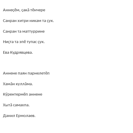
Аннеçӗм, çакă тӗнчере
Санран хитри никам та çук.
Санран та маттуррине
Ниçта та эпӗ тупас çук.
Ева Кудрявцева.
Аннене паян парнелетӗп
Хамăн куллăма.
Кӳрентермӗп аннене
Хытă самахпа.
Данил Ермолаев.