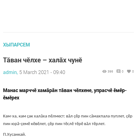
ХЫПАРСЕМ
Тӑван чӗлхе – халӑх чунĕ
admin,
5 March 2021 - 09:40
396
0
0
Манас марччӗ хамăрăн тăван чӗлхене, упрасчӗ ӗмӗр-
ӗмӗрех
Kам-ха, кам çак халăха пӗлмест: вăл çӗр пин сăмахпала пуплет, çӗр
пин юрă-çемӗ кӗвӗлет, çӗр пин тӗслӗ тӗрӗ вăл тӗрлет.
П.Хусанкай.