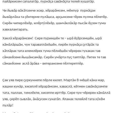
пайăркисем сапалатăр, пурнӑҫа савӑнӑҫпа телей хушатăр.
Чи йывӑр вӑхӑтсенче эсир, хӗрарӑмсем, мӗнпур пурнӑҫри
йывӑрлӑха та ҫӗнтерме пулӑшса, арçынсене тӗрек пулма пӗлетӗр.
Сирӗн чиперлӗхӗр, илӗртӳлӗхӗр, шанчӑклăхӑр пысăк ӗҫсем тума
хавхалантарать.
Хаклă хӗрарӑмсем! Сире пуриншӗн те – ырӑ ӗҫӗрсемшӗн, ырӑ
кӑмӑлӑршӑн, чун тараватлӑхӗшӗн, пирӗн пурнӑҫа ҫутӑрӑх та
хӑтлӑрах тата илемлӗрех тума пӗлнӗшӗн чӗререн тухакан тав
сӑмахӗсене йышӑнсамӑр. Сирӗн умӑрта пуҫ таятпӑр. Питех те тав
сӑмахӗсене аслӑ ӑрăва – ветерансене пӗлтеретпӗр.
Ҫак уяв пире ҫуркуннепе пӗрле килет. Мартӑн 8-мӗшӗ кӑна мар,
кашни кунăр, хисеплӗ хӗрарӑмсем, хаваслă, кӗтмен савăнăçсемпе
тата, паллах, тимлӗхпе, хисеппе ирттӗр. Сире чун-чӗререн кăмăллă
уяв, ҫирӗп сывлӑх, ăнăçусем сунатӑп. Яланах телейлӗ тата хӳхӗм
пулӑр!