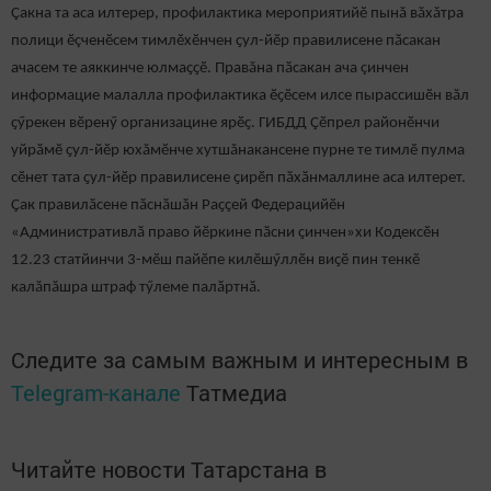
Çакна та аса илтерер, профилактика мероприятийӗ пынă вăхăтра
полици ӗçченӗсем тимлӗхӗнчен ҫул-йӗр правилисене пӑсакан
ачасем те аяккинче юлмаҫҫӗ. Правăна пӑсакан ача çинчен
информацие малалла профилактика ӗҫӗсем илсе пырассишӗн вăл
ҫӳрекен вӗренӳ организацине ярӗҫ. ГИБДД Çӗпрел районӗнчи
уйрӑмӗ ҫул-йӗр юхăмӗнче хутшăнакансене пурне те тимлӗ пулма
сӗнет тата ҫул-йӗр правилисене ҫирӗп пӑхӑнмаллине аса илтерет.
Ҫак правилӑсене пӑснӑшӑн Раҫҫей Федерацийӗн
«Административлӑ право йӗркине пӑсни ҫинчен»хи Кодексӗн
12.23 статйинчи 3-мӗш пайӗпе килӗшӳллӗн виҫӗ пин тенкӗ
калăпăшра штраф тӳлеме палӑртнӑ.
Следите за самым важным и интересным в
Telegram-канале
Татмедиа
Читайте новости Татарстана в