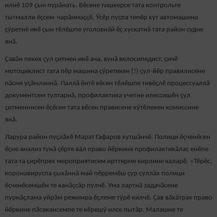
илнӗ 109 ҫын пурӑнать. Вӗсене тишкерсе тата контрольте
тытмалли ӗçсем чарӑнмаҫҫӗ. Ӳсӗр пуçпа тепӗр хут автомашина
çӳретнӗ икӗ çын тӗлӗшпе уголовнăй ӗç хускатнă тата район судне
янă.
Ҫавăн пекех ҫул ҫитмен икӗ ача, вунӑ велосипедист, ҫичӗ
мотоциклист тата пӗр машина çӳретекен (!) ҫул-йӗр правилисене
пӑсни уçăмланнă. Паллă ӗнтӗ вӗсен тӗлӗшпе тивӗҫлӗ процессуаллă
документсем тултарнӑ, профилактика учетне илессишӗн ҫул
ҫитменнисен ӗçӗсен тата вӗсен прависене хӳтӗлекен комиссине
янă.
Ларура район пуҫлӑхӗ Марат Гафаров хутшӑнчӗ. Полици ӗçченӗсен
ӗҫне анализ тунă çӗрте вăл право йӗркине профилактикăлас енӗпе
тата та çирӗпрех мероприятисем ирттерме кирлине каларӗ. «Тӗрӗс,
коронавируспа çыхăннă май пӗрремӗш çур çуллăх полици
ӗçченӗсемшӗн те канăçсăр пулчӗ. Ума лартнӑ задачӑсене
пурнӑҫлама уйрӑм режимра ӗҫлеме тӳрӗ килчӗ. Ҫав вӑхӑтрах право
йӗркине пӑсакансемпе те кӗрешӳ илсе пытăр. Малашне те