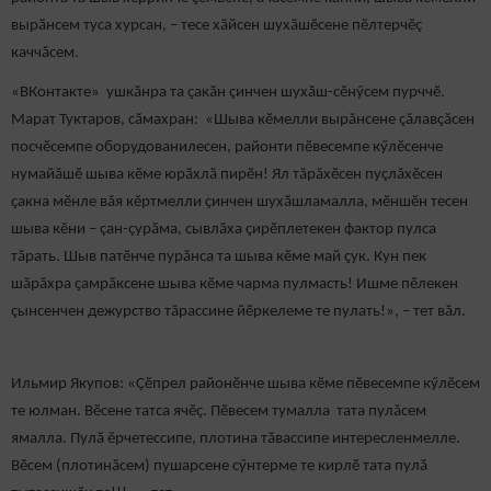
вырӑнсем туса хурсан, – тесе хӑйсен шухӑшӗсене пӗлтерчӗç
каччăсем.
«ВКонтакте» ушкӑнра та ҫакӑн çинчен шухӑш-сӗнӳсем пурччӗ.
Марат Туктаров, сӑмахран: «Шыва кӗмелли вырăнсене çăлавçăсен
посчӗсемпе оборудованилесен, районти пӗвесемпе кӳлӗсенче
нумайăшӗ шыва кӗме юрӑхлӑ пирӗн! Ял тăрăхӗсен пуçлăхӗсен
ҫакна мӗнле вăя кӗртмелли ҫинчен шухӑшламалла, мӗншӗн тесен
шыва кӗни – çан-çурăма, сывлӑха ҫирӗплетекен фактор пулса
тăрать. Шыв патӗнче пурăнса та шыва кӗме май ҫук. Кун пек
шăрăхра ҫамрӑксене шыва кӗме чарма пулмасть! Ишме пӗлекен
çынсенчен дежурство тăрассине йӗркелеме те пулать!», – тет вӑл.
Ильмир Якупов: «Ҫӗпрел районӗнче шыва кӗме пӗвесемпе кӳлӗсем
те юлман. Вӗсене татса ячӗҫ. Пӗвесем тумалла тата пулăсем
ямалла. Пулӑ ӗрчетессипе, плотина тӑвассипе интересленмелле.
Вӗсем (плотинăсем) пушарсене сӳнтерме те кирлӗ тата пулӑ