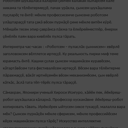
Роботсем шухӑшласа кӑларни ҫинчен калакан хыпарсем халӗ
никама та тӗлӗнтермеҫҫӗ, пачах урӑхла, ҫынсем шухӑшлама
пуҫларӗç те ӗнтӗ: мӗнле профессисенче ҫынсене роботсем
улӑштараҫҫӗ тата ҫакӑ вӗсен пурнӑҫӗ ҫине мӗнле витӗм кӳрӗ.
Мӗншӗн тесен эпир çаврăнса пăхма та ӗлкӗрейместпӗр, ӗнерхи
ҫӗнӗлӗх паян вара кивӗлӗх пулса тăрать.
Интернетра час-часах : «Роботсем – пуласлӑх ҫыннисем» евӗрлӗ
заголовоксем вӗлтлетсе иртеҫҫӗ. Ку реальность пирки миф теме
юрамасть ӗнтӗ. Кашни ҫулах ҫынсен-машинӑсен куравӗсем,
кӑтартӑвӗсем тата фестивалӗсем иртеҫҫӗ. Вӗсем вара тӗлӗнтерме
пӑрахмаҫҫӗ, вӑхӑт иртнӗҫемӗн вӗсен механизмӗсем, çын евӗрлӗ
кӑткӑс, ӑслӑ тата тӗп-тӗрӗс пулса тӑраҫҫӗ.
Сӑмахран, Японири ученый Хироси Исигуро, хӑйӗн пек, йӗкӗреш-
робот шухăшласа кăларнă. Профессор хусканăвне йӗкӗреш-робот
копировать тăвать. Ирӗксӗрех ыйтусем сиксе тухаҫҫӗ, малалла вара
мӗн? Ҫынсен пурнӑҫӗн мӗнле сферисем, мӗнле профессийӗсем
кӗҫех машинӑсем пулса тӑрӗҫ? Искусство интеллектне