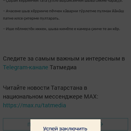
– Ҫыран хӗрринчен тата çӳллӗ вырăнсенчен шыва сикме чараççӗ.
– Ачасене шыв хӗрринче пӗччен хӑварни тӳрлетме пулман йӑнӑш
патне илсе ҫитерме пултарать.
– Ише пӗлместӗн иккен, шыва кимӗпе е камера çинче те ан кӗр.
Следите за самым важным и интересным в
Telegram-канале
Татмедиа
Читайте новости Татарстана в
национальном мессенджере MАХ:
https://max.ru/tatmedia
Перейти на страницу новости