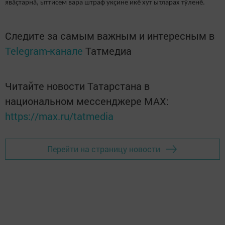
явӑҫтарнӑ, ыттисем вара штраф укҫине икӗ хут ытларах тӳленӗ.
Следите за самым важным и интересным в
Telegram-канале
Татмедиа
Читайте новости Татарстана в
национальном мессенджере MАХ:
https://max.ru/tatmedia
Перейти на страницу новости