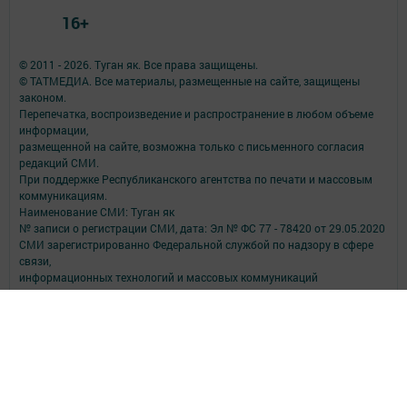
16+
© 2011 - 2026. Туган як. Все права защищены.
© ТАТМЕДИА. Все материалы, размещенные на сайте, защищены
законом.
Перепечатка, воспроизведение и распространение в любом объеме
информации,
размещенной на сайте, возможна только с письменного согласия
редакций СМИ.
При поддержке Республиканского агентства по печати и массовым
коммуникациям.
Наименование СМИ: Туган як
№ записи о регистрации СМИ, дата: Эл № ФС 77 - 78420 от 29.05.2020
СМИ зарегистрированно Федеральной службой по надзору в сфере
связи,
информационных технологий и массовых коммуникаций
ФИО главного редактора: Фаизова Гулия Вакифовна
Адрес редакции: 422470, Российская Федерация, Республика
Татарстан, Дрожжановский район, село Старое Дрожжаное улица
А.Абязова, д.5
Телефон редакции: Тел.: 8 (843-75) 2-26-42 Факс: 8 (843-75) 2-23-43
Для сообщений о фактах коррупции электронная почта редакции:
tuganyak@bk.ru