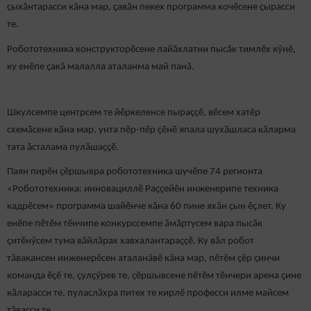
çыхăнтарасси кӑна мар, ҫавӑн пекех программа кочӗсене ҫырасси
те.
Робототехника конструкторӗсене лайӑхлатни пысӑк тимлӗх кӳнӗ,
ку енӗпе ҫакӑ малалла аталанма май панӑ.
Шкулсемпе центрсем те йӗркеленсе пыраççӗ, вӗсем хатӗр
схемӑсене кӑна мар, унта пӗр-пӗр çӗнӗ япала шухӑшласа кӑларма
тата ӑсталама пулӑшаҫҫӗ.
Паян пирӗн ҫӗршывра робототехника шучӗпе 74 регионта
«Робототехника: инновациллӗ Раҫҫейӗн инженерипе техника
кадрӗсем» программа шайӗнче кӑна 60 пине яхӑн ҫын ӗçлет. Ку
енӗпе пӗтӗм тӗнчипе конкурссемпе ӑмӑртусем вара пысӑк
ҫитӗнӳсем тума вӑйлӑрах хавхалантараҫҫӗ. Ку вӑл робот
тӑвакансен инженерӗсен аталанӑвӗ кӑна мар, пӗтӗм çӗр çинчи
команда ӗҫӗ те, ҫулҫӳрев те, ҫӗршывсене пӗтӗм тӗнчери арена ҫине
кӑларасси те, пуласлӑхра питех те кирлӗ професси илме майсем
тӑвасси те.