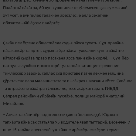
вăхăтра штраф суммин 50 процентне кăна тӳлеме тӳрӗ килет.
Палӑртнӑ вӑхӑтра, 60 кун хушшинче те тӳлемесен, ҫак сумма икӗ
хут ӳсет, е вунпилӗк талӑкчен арестлӗç, е аллă сехетчен
обязательнăй ӗçсем палăртӗç.
Çакăн пек ӗçсене обществăлла судья пăхса тухать. Суд правăна
пӑсакансӑр та иртет, судьяна ӗҫе пӑхса тухмалли кунпа вӑхӑтне
кӑтартнă ҫырӑва право пăсакана ярса пани кăна кирлӗ. – Çул-йӗр-
патруль службин инспекторӗ тултарнă квитанцие е решение
тимлӗхсӗр хăварнă, çаплах суд приставӗ патне лекмен машина
çӳретекене вара малашне тата та пысăкрах наказани кӗтет. Çавăнпа
та штрафсене вăхăтра тӳлемелле, тесе асăрхаттарать ГИБДД
Çӗпрел районӗнчи уйрăмӗн пуçлăхӗ, полици майорӗ Анатолий
Михайлов.
– Анчах та хӑш-пӗр водительсем ҫакна ӑнланмаҫҫӗ. Кӑҫалхи
тапхӑрта кӑна ҫак статьяпа 95 водителе явап тыттарнă. Вӗсенчен 9-
шне 15 талӑка арестленӗ, улттӑшне ирӗксӗрлесе ӗҫлеттерме