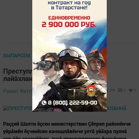
ХЫПАРСЕМ
Преступленисене уҫса парас ӗç
лайӑхланнă
Рашит Фатхуллов,
24 July 2020 - 09:39
376
0
0
Раççей Шалти ӗçсен министерствин Çӗпрел районӗнчи
уйрăмӗн ӗçченӗсен канашлăвӗнче ултă уйăхра пулнă
çул-йӗр аварийӗсен, тунă преступленисен факчӗсене