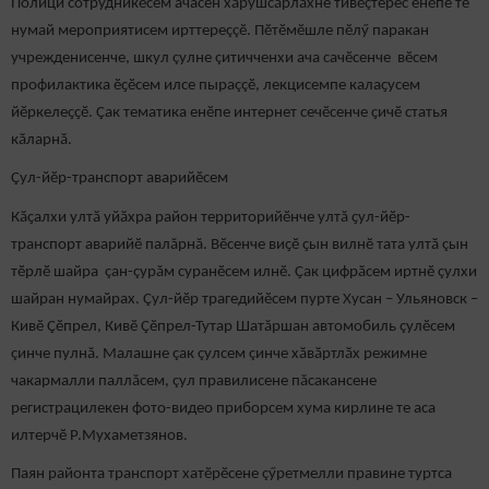
Полици сотрудникӗсем ачасен хӑрушсӑрлӑхне тивӗҫтерес енӗпе те
нумай мероприятисем ирттереççӗ. Пӗтӗмӗшле пӗлӳ паракан
учрежденисенче, шкул çулне çитичченхи ача сачӗсенче вӗсем
профилактика ӗҫӗсем илсе пыраççӗ, лекцисемпе калаҫусем
йӗркелеҫҫӗ. Çак тематика енӗпе интернет сечӗсенче ҫичӗ статья
кӑларнӑ.
Çул-йӗр-транспорт аварийӗсем
Кӑҫалхи ултӑ уйӑхра район территорийӗнче ултă ҫул-йӗр-
транспорт аварийӗ палăрнă. Вӗсенче виҫӗ ҫын вилнӗ тата ултӑ çын
тӗрлӗ шайра çан-çурăм суранӗсем илнӗ. Ҫак цифрӑсем иртнӗ çулхи
шайран нумайрах. Çул-йӗр трагедийӗсем пурте Хусан – Ульяновск –
Кивӗ Çӗпрел, Кивӗ Çӗпрел-Тутар Шатăршан автомобиль çулӗсем
çинче пулнă. Малашне çак çулсем çинче хӑвӑртлӑх режимне
чакармалли паллăсем, çул правилисене пăсакансене
регистрацилекен фото-видео приборсем хума кирлине те аса
илтерчӗ Р.Мухаметзянов.
Паян районта транспорт хатӗрӗсене çӳретмелли правине туртса