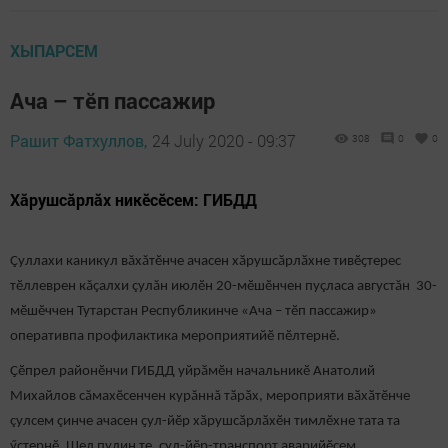
ХЫПАРСЕМ
Ача – тӗп пассажир
Рашит Фатхуллов,
24 July 2020 - 09:37
308
0
0
Хăрушсăрлăх никӗсӗсем: ГИБДД
Çуллахи каникул вăхăтӗнче ачасен хӑрушсӑрлӑхне тивӗҫтерес
тӗллеврен кăçалхи çулăн июлӗн 20-мӗшӗнчен пуçласа августăн 30-
мӗшӗччен Тутарстан Республикинче «Ача – тӗп пассажир»
оперативпа профилактика мероприятийӗ пӗлтернӗ.
Ҫӗпрел районӗнчи ГИБДД уйрӑмӗн начальникӗ Анатолий
Михайлов сăмахӗсенчен курăннă тӑрӑх, мероприяти вӑхӑтӗнче
çулсем çинче ачасен ҫул-йӗр хӑрушсӑрлӑхӗн тимлӗхне тата та
ӳстернӗ. Шел пулин те, çул-йӗр-транспорт аварийӗсем