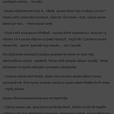
тытăнать кунта, – тет вӑл.
–Шыва кӗрекенсем пур-и, хӑвӑр шыва кӗни пур-и кăçал çулла? –
текен ыйту çине вăл куларах, кӑштах тӑхтасан: «Ҫук, кӑҫал шыва
кӗни ҫук-ха», – тесе хурав пачӗ.
– Кунта вӗт юханшыв пӗчӗккӗ, «шыва кӗме юрамасть» аншлаг та
тăрать тата шыва кӗрсен штраф параççӗ, теҫҫӗ вӗт. Ҫавӑнпа шыва
кӗместӗп, килте ваннăй пур манăн, – тет Сергей.
Пулӑҫăсемпе калаҫнӑ хушӑра çырман ку енне те тата пӗр
автомобиль килсе чарăнчӗ. Унтан икӗ ҫамрӑк арҫын тухрӗç. Эпир
вӗсенчен те кунта мӗншӗн килнине ыйтрӑмӑр.
– Çырма курма килтӗмӗр. Шыв таса пулсан шыва кӗрсе тухма
шутланăччӗ. Ача чухне яланах ҫакӑнта шыва кӗреттӗмӗр ӗнтӗ эпир,
– терӗҫ вӗсем.
Шыва кӗме юраманнине аса илтеретпӗр.
– Çапла иккен çав, аншлага куртӑмӑр ӗнтӗ. Лайăх пулӗччӗ пирӗн
районта та шыв хӗрринче ҫемьепе, ачасемпе канни, шыва кӗмелли