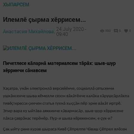
ХЫПАРСЕМ
Илемлӗ çырма хӗррисем...
24 July 2020 -
Анастасия Михайлова,
350
0
0
09:40
Пичетлесе кӑларнӑ материалсем тӑрӑх: шыв-шур
хӗрринчи сӑнавсем
Хаçатра, унӑн электронлӑ версийӗнче, социаллӑ сетьсенчи
ушкӑнсенче шыва кӗмелли сезон вăхăтӗнче халӑха хӑрушсӑрлӑхпа
тивӗçтересси çинчен статья тухнă хыççăн пӗр эрне вăхăт иртрӗ.
Эпир вара ку ыйтӑва аяккинче хăвармасăр, шыв-шур хӗррисене
пăхса çаврăнас терӗмӗр. Пур-и шыва кӗрекенсем, е ҫук-и?
Çак ыйту çине хурав шыраса Кивӗ Çӗпрелпе Чăваш Çӗпрел ялӗсен