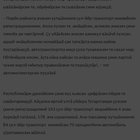
ывӑлăмăрсен те, хӗрӗмӗрсен те сывлăхне сиен кӳреççӗ.
– Пирӗн районта ачасем хутшăннипе çул-йӗр-транспорт инкекӗсем
регистрациленмен. Апла пулин те амӑшӗсен, аслисен ачисем ҫине
тимлӗх ан чактăрччӗ. Ҫу уйăхӗсем ачасен каникул вăхăчӗ пулсан,
ашшӗ-амӑшӗсенчен нумайӑшӗ ҫак тапхӑрта канма кайма
пуҫтарӑнаҫҫӗ, автотранспортпа инҫе çула тухакансем те сахал мар.
Пӗтӗмӗшле илсен, ăçта кăна кайсан та ачӑра машина ҫине лартнӑ
чухне кирлӗ мӗнпур правилӑсене те пурнăçлăр!, – тет
автоинспекторсен пуçлăхӗ.
Республикӑри даннӑйсем çине куç хывсан цифрӑсем пӗрре те
савӑнтармаҫҫӗ. Кӑҫалхи иртнӗ ултӑ уйӑхра Тутарстанри ҫулсем
çинче регистрациленӗ 163 çул-йӗр-транспорт аварийӗнче 4 ачан
пурнăçӗ татăлнă, 178 ача суранланнă. Ача-пассажир хутшăннинче
84 çул-йӗр-транспорт инкекӗсен 70 процентӗнче автомобиль
çӳретекенсем айăплă.