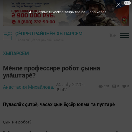
3
Автоматическое закрытие баннера через
ҪӖПРЕЛ РАЙОНӖН ХЫПАРСЕМ
16+
"Тӑван ен"-Çĕпрел районĕн хаçачӗ
ХЫПАРСЕМ
Мӗнле профессире робот çынна
улăштарӗ?
24 July 2020 -
Анастасия Михайлова,
330
0
0
09:42
Пуласлӑх ҫитрӗ, часах çын ӗçсӗр юлма та пултарӗ
Ҫын-и е робот?