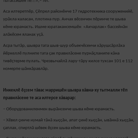
тытассишӗн те!!!»,– тет.
Аса илтеретпӗр, Ҫӗпрел районӗнче 17 гидротехника сооруженийӗ,
урӑхла каласан, плотина пур. Анчах вӗсенчен пӗринче те шыва
кӗме юрамасть. Ишме юратакансемшӗн «Акчарлак» бассейнăн
алӑкӗсем яланах уçă.
Асра тытăр, шывра тата шыв-шур объекчӗсенчи хӑрушсӑрлӑха
йӗркеллӗ пулнипе тата ҫак правилӑсене пурнăçланипе кăна
тивӗçтерме пулать. Чрезвычайлӑ лару-тӑру килсе тухсан 101 е 112
номерпе шӑнкӑравлӑр.
Инкеклӗ ӗçсем тăвас марришӗн шывра хăвна-ху тытмалли тӗп
правилăсене те аса илтерсе хăварар:
– Оборудованиленмен вырӑнсенче шыва кӗме юрамасть.
– Хӗвел ҫинче нумай тăнă хыççăн, апат ҫинӗ хыҫҫӑн, ывӑннӑ хыҫҫӑн,
çаплах, спиртлă шӗвек ӗçсен шыва кӗме юрамасть.