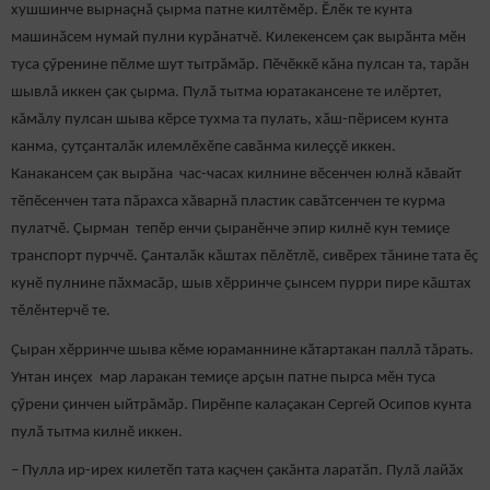
хушшинче вырнаçнă çырма патне килтӗмӗр. Ӗлӗк те кунта
машинӑсем нумай пулни курăнатчӗ. Килекенсем ҫак вырӑнта мӗн
туса ҫӳренине пӗлме шут тытрӑмӑр. Пӗчӗккӗ кăна пулсан та, тарӑн
шывлă иккен çак çырма. Пулӑ тытма юратакансене те илӗртет,
кăмăлу пулсан шыва кӗрсе тухма та пулать, хӑш-пӗрисем кунта
канма, ҫутҫанталӑк илемлӗхӗпе савӑнма килеҫҫӗ иккен.
Канакансем çак вырăна час-часах килнине вӗсенчен юлнă кăвайт
тӗпӗсенчен тата пăрахса хăварнă пластик савăтсенчен те курма
пулатчӗ. Çырман тепӗр енчи çыранӗнче эпир килнӗ кун темиçе
транспорт пурччӗ. Ҫанталӑк кӑштах пӗлӗтлӗ, сивӗрех тăнине тата ӗҫ
кунӗ пулнине пăхмасăр, шыв хӗрринче ҫынсем пурри пире кӑштах
тӗлӗнтерчӗ те.
Ҫыран хӗрринче шыва кӗме юраманнине кӑтартакан паллӑ тăрать.
Унтан инçех мар ларакан темиçе арҫын патне пырса мӗн туса
ҫӳрени çинчен ыйтрăмӑр. Пирӗнпе калаҫакан Сергей Осипов кунта
пулӑ тытма килнӗ иккен.
– Пулла ир-ирех килетӗп тата каҫчен çакăнта ларатӑп. Пулӑ лайӑх