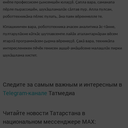
енӗпе профессисем ҫынсемшӗн юлаҫҫӗ. Ҫапла вара, саманапа
пӗрле пырассишӗн, шухӑшламалăх сăлтав пур. Апла пулсан,
роботтехникӑна пӗлес пулать, ӑна паян вӗренмелле те.
Юлашкинчен вара, робототехника ачасен аналитика ӑс-тӑнне,
пултарулӑхне кӑткӑс шутлавсемпе лайӑх аталантарнӑран вӗсем
ятарлӑ программӑсем ҫырма вӗренеççӗ. Çакă вара, техникӑпа
интересленекен пӗчӗк генисен ашшӗ-амӑшӗсене малашлăх пирки
шухăшлама хистет.
Следите за самым важным и интересным в
Telegram-канале
Татмедиа
Читайте новости Татарстана в
национальном мессенджере MАХ: