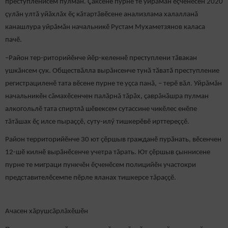
преступленисем пулман. Çаксене пурне те уйрăмăн ӗçченӗсен 2020
çулăн ултă уйăхлăх ӗç кăтартăвӗсене анализлама халалланă
канашлура уйрăмăн начальникӗ Рустам Мухаметзянов каласа
пачӗ.
–Район тер-риторийӗнче йӗр-келеннӗ преступлени тӑвакан
ушкӑнсем çук. Обществăлла вырăнсенче тунӑ тӑватӑ преступление
регистрациленӗ тата вӗсене пурне те уҫса панӑ, – терӗ вăл. Уйрăмăн
начальникӗн сăмахӗсенчен палăрнă тăрăх, çаврăнăшра пулман
алкогольлӗ тата спиртлă шӗвексем сутассине чикӗлес енӗпе
тӑтӑшах ӗҫ илсе пыраҫҫӗ, суту-илӳ тишкерӗвӗ ирттереççӗ.
Район территорийӗнче 30 ют ҫӗршыв гражданӗ пурӑнать, вӗсенчен
12-шӗ килнӗ вырăнӗсенче учетра тăрать. Ют ҫӗршыв ҫыннисене
пурне те миграци пункчӗн ӗçченӗсем полицийӗн участокри
представителӗсемпе пӗрле яланах тишкерсе тăраҫҫӗ.
Ачасен хăрушсăрлăхӗшӗн