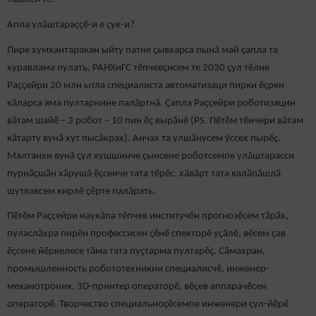
Апла улӑштараҫҫӗ-и е ҫук-и?
Пире хумхантаракан ыйту патне ҫывхарса пынӑ май ҫапла та
хуравлама пулать, РАНХиГС тӗпчевҫисем те 2030 ҫул тӗлне
Раҫҫейри 20 млн ытла специалиста автоматизаци пирки ӗҫрен
кӑларса яма пултарнине палӑртнӑ. Ҫапла Раҫҫейри роботизацин
вӑтам шайӗ – 3 робот – 10 пин ӗҫ вырӑнӗ (РS. Пӗтӗм тӗнчери вӑтам
кӑтарту вунӑ хут пысăкрах). Анчах та улшӑнусем ӳссех пырӗҫ.
Малтанхи вунӑ ҫул хушшинче ҫынсене роботсемпе улӑштарасси
пурнӑҫшӑн хӑрушӑ ӗҫсенче тата тӗрӗс, хӑвӑрт тата калӑпӑшлӑ
шутлавсем кирлӗ ҫӗрте палӑрать.
Пӗтӗм Раҫҫейри наукӑпа тӗпчев институчӗн прогнозӗсем тӑрӑх,
пуласлӑхра пирӗн профессисен ҫӗнӗ спекторӗ уҫӑлӗ, вӗсем ҫав
ӗҫсене йӗркелесе тӑма тата пуҫтарма пултарӗҫ. Сӑмахран,
промышленность робототехникин специалисчӗ, инженер-
механотроник, 3D-принтер операторӗ, вӗҫев аппарачӗсен
операторӗ. Творчество специальноҫӗсемпе инженери ҫул-йӗрӗ