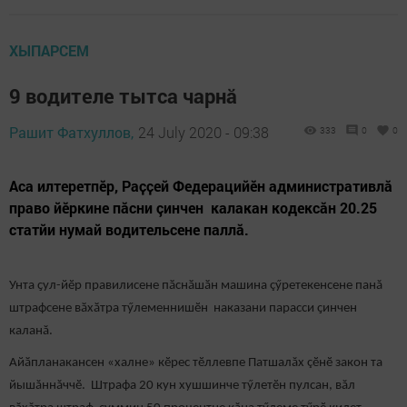
ХЫПАРСЕМ
9 водителе тытса чарнă
Рашит Фатхуллов,
24 July 2020 - 09:38
333
0
0
Аса илтеретпӗр, Раҫҫей Федерацийӗн административлӑ
право йӗркине пăсни çинчен калакан кодексăн 20.25
статйи нумай водительсене паллă.
Унта ҫул-йӗр правилисене пӑснӑшӑн машина çӳретекенсене панă
штрафсене вӑхӑтра тӳлеменнишӗн наказани парасси ҫинчен
каланă.
Айӑпланакансен «халне» кӗрес тӗллевпе Патшалăх çӗнӗ закон та
йышăннăччӗ. Штрафа 20 кун хушшинче тӳлетӗн пулсан, вăл