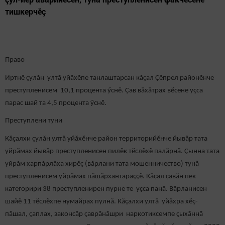
тишкерчӗç
Право
Иртнӗ çулăн ултӑ уйӑхӗпе танлаштарсан кăçал Ҫӗпрел районӗнче
преступленисем 10,1 процента ӳснӗ. Ҫав вӑхӑтрах вӗсене уçса
парас шай та 4,5 процента ӳснӗ.
Преступлени туни
Кӑҫалхи çулăн ултӑ уйӑхӗнче район территорийӗнче йывӑр тата
уйрӑмах йывӑр преступленисен пилӗк тӗслӗхӗ палăрнă. Çынна тата
уйрăм харпăрлăха хирӗç (вăрлани тата мошенничество) тунӑ
преступленисем уйрăмах пăшăрхантараççӗ. Кӑҫал ҫавăн пек
категорири 38 преступленирен пурне те уҫса панă. Вӑрланисен
шайӗ 11 тӗслӗхпе нумайрах пулнă. Кăçалхи ултă уйӑхра хӗç-
пăшал, çаплах, законсăр çаврăнăшри наркотиксемпе ҫыхӑннӑ