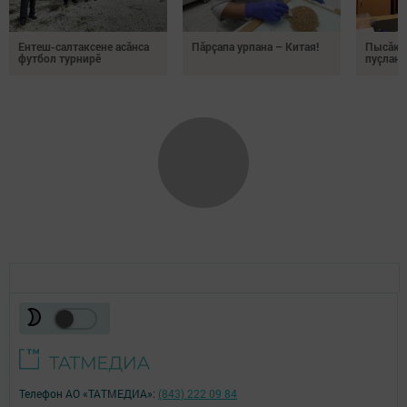
Ентеш-салтаксене асӑнса
Пӑрҫапа урпана – Китая!
Пысӑк ă
футбол турнирӗ
пуҫлана
Телефон АО «ТАТМЕДИА»:
(843) 222 09 84