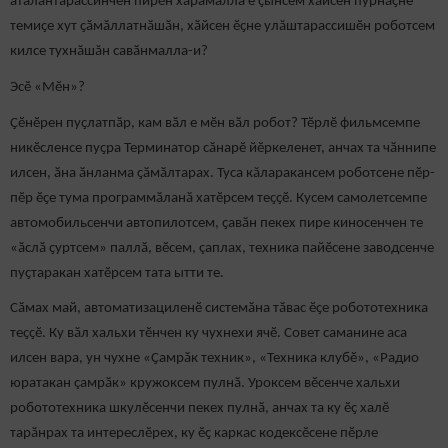
аталантарассинчен пирӗн хӑрамалла е ҫынсем хӑйсен пурнӑҫне
темиҫе хут ҫӑмӑллатнӑшӑн, хӑйсен ӗҫне улăштарассишӗн роботсем
килсе тухнăшăн савӑнмалла-и?
Эсӗ «Мӗн»?
Ҫӗнӗрен пуҫлатпӑр, кам вӑл е мӗн вӑл робот? Тӗрлӗ фильмсемпе
никӗсленсе пуҫра Терминатор сӑнарӗ йӗркеленет, анчах та чӑннипе
илсен, ӑна ӑнланма ҫӑмӑлтарах. Туса кăларакансем роботсене пӗр-
пӗр ӗҫе тума программӑланӑ хатӗрсем теҫҫӗ. Кусем самолетсемпе
автомобильсенчи автопилотсем, ҫавӑн пекех пире киносенчен те
«ӑслӑ ҫуртсем» паллӑ, вӗсем, çаплах, техника пайӗсене заводсенче
пуҫтаракан хатӗрсем тата ытти те.
Сӑмах май, автоматизациленӗ системӑна тӑвас ӗҫе робототехника
теҫҫӗ. Ку вăл хальхи тӗнчен ку чухнехи ячӗ. Совет саманине аса
илсен вара, ун чухне «Ҫамрӑк техник», «Техника клубӗ», «Радио
юратакан çамрӑк» кружоксем пулнӑ. Уроксем вӗсенче хальхи
робототехника шкулӗсенчи пекех пулнӑ, анчах та ку ӗҫ халӗ
тарӑнрах та интереслӗрех, ку ӗҫ каркас кодексӗсене пӗрле