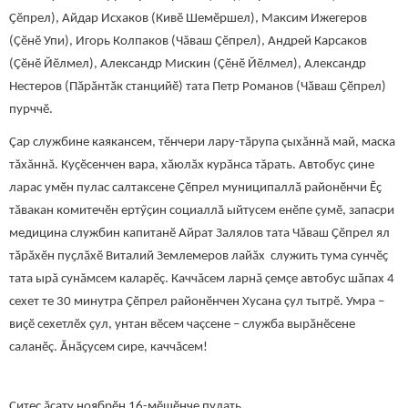
Ҫӗпрел), Айдар Исхаков (Кивӗ Шемӗршел), Максим Ижегеров
(Çӗнӗ Упи), Игорь Колпаков (Чăваш Ҫӗпрел), Андрей Карсаков
(Çӗнӗ Йӗлмел), Александр Мискин (Çӗнӗ Йӗлмел), Александр
Нестеров (Пăрăнтăк станцийӗ) тата Петр Романов (Чӑваш Ҫӗпрел)
пурччӗ.
Çар службине каякансем, тӗнчери лару-тăрупа çыхăннă май, маска
тăхăннă. Куҫӗсенчен вара, хӑюлӑх курӑнса тăрать. Автобус çине
ларас умӗн пулас салтаксене Ҫӗпрел муниципаллӑ районӗнчи Ӗҫ
тӑвакан комитечӗн ертӳҫин социаллӑ ыйтусем енӗпе çумӗ, запасри
медицина службин капитанӗ Айрат Залялов тата Чăваш Ҫӗпрел ял
тӑрӑхӗн пуҫлӑхӗ Виталий Землемеров лайăх служить тума сунчӗҫ
тата ырă сунăмсем каларӗç. Каччăсем ларнă çемçе автобус шӑпах 4
сехет те 30 минутра Ҫӗпрел районӗнчен Хусана çул тытрӗ. Умра –
виҫӗ сехетлӗх ҫул, унтан вӗсем чаçсене – служба вырӑнӗсене
саланӗç. Ӑнӑҫусем сире, каччăсем!
Çитес ăсату ноябрӗн 16-мӗшӗнче пулать.