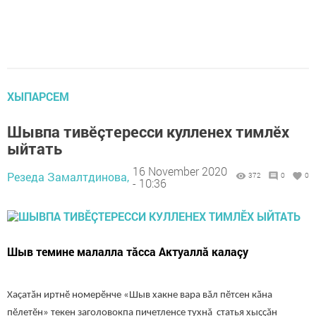
ХЫПАРСЕМ
Шывпа тивӗçтересси кулленех тимлӗх
ыйтать
16 November 2020
Резеда Замалтдинова,
372
0
0
- 10:36
Шыв темине малалла тӑсса Актуаллă калаçу
Хаҫатӑн иртнӗ номерӗнче «Шыв хакне вара вăл пӗтсен кăна
пӗлетӗн» текен заголовокпа пичетленсе тухнă статья хыҫҫӑн