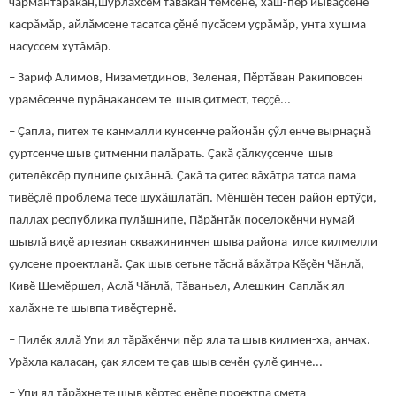
чăрмантаракан,шурлӑхсем тăвакан тӗмсене, хӑш-пӗр йывӑҫсене
касрăмăр, айлӑмсене тасатса ҫӗнӗ пусӑсем уҫрӑмӑр, унта хушма
насуссем хутăмăр.
– Зариф Алимов, Низаметдинов, Зеленая, Пӗртăван Ракиповсен
урамӗсенче пурăнакансем те шыв çитмест, теҫҫӗ...
– Ҫапла, питех те канмалли кунсенче районӑн ҫӳл енче вырнаçнă
ҫуртсенче шыв çитменни палăрать. Ҫакӑ çӑлкуҫсенче шыв
ҫителӗксӗр пулнипе ҫыхӑннӑ. Ҫакă та çитес вăхăтра татса пама
тивӗçлӗ проблема тесе шухăшлатăп. Мӗншӗн тесен район ертӳçи,
паллах республика пулăшнипе, Пăрăнтăк поселокӗнчи нумай
шывлӑ виҫӗ артезиан скважининчен шыва района илсе килмелли
ҫулсене проектланӑ. Ҫак шыв сетьне тăснă вăхăтра Кӗçӗн Чăнлă,
Кивӗ Шемӗршел, Аслă Чăнлă, Тăваньел, Алешкин-Саплăк ял
халăхне те шывпа тивӗҫтернӗ.
– Пилӗк яллă Упи ял тӑрӑхӗнчи пӗр яла та шыв килмен-ха, анчах.
Урӑхла каласан, ҫак ялсем те çав шыв сечӗн çулӗ ҫинче...
– Упи ял тӑрӑхне те шыв кӗртес енӗпе проектпа смета