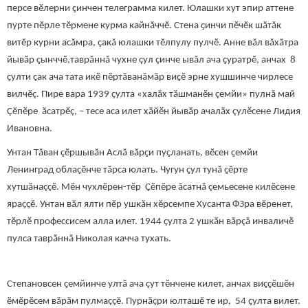
персе вӗлерни ҫинчен телеграмма килет. Юлашки хут эпир аттене
пурте пӗрле тӗрмене курма кайнăччӗ. Стена ҫинчи пӗчӗк шăтăк
витӗр курни асăмра, çакă юлашки тӗлпулу пулчӗ. Анне вăл вăхăтра
йывӑр ҫынччӗ,таврăннă чухне çул çинче ывăл ача ҫуратрӗ, анчах 8
ҫулти ҫак ача тата икӗ пӗртӑванăмăр виҫӗ эрне хушшинче чирлесе
вилчӗç. Пире вара 1939 ҫулта «халӑх тӑшманӗн çемйи» пулнă май
Çӗпӗре ӑсатрӗç, – тесе аса илет хӑйӗн йывӑр ачалӑх çулӗсене Лидия
Ивановна.
Унтан Тăван çӗршывăн Аслă вӑрҫи пуҫланать, вӗсен ҫемйи
Ленинград облаҫӗнче тăрса юлать. Чугун ҫул тунӑ ҫӗрте
хутшӑнаççӗ. Мӗн чухлӗрен-тӗр Çӗпӗре ăсатнă çемьесене килӗсене
яраҫҫӗ. Унтан вӑл ялти пӗр ушкăн хӗрсемпе Хусанта ФЗра вӗренет,
тӗрлӗ профессисем алла илет. 1944 ҫулта 2 ушкӑн вăрçă инваличӗ
пулса таврăннă Николая качча тухать.
Степановсен ҫемйинче ултӑ ача çут тӗнчене килет, анчах виҫҫӗшӗн
ӗмӗрӗсем вӑрӑм пулмаççӗ. Пурнăçри юлташӗ те ир, 54 ҫулта вилет.