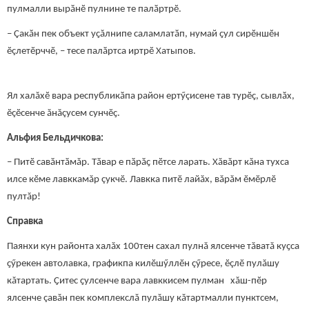
пулмалли вырӑнӗ пулнине те палӑртрӗ.
– Çакӑн пек объект уҫăлнипе саламлатӑп, нумай ҫул сирӗншӗн
ӗçлетӗрччӗ, – тесе палӑртса иртрӗ Хатыпов.
Ял халăхӗ вара республикӑпа район ертӳçисене тав турӗҫ, сывлӑх,
ӗçӗсенче ăнăçусем сунчӗҫ.
Альфия Бельдичкова:
– Питӗ савӑнтӑмăр. Тӑвар е пӑрӑҫ пӗтсе ларать. Хăвăрт кăна тухса
илсе кӗме лавккамăр çукчӗ. Лавкка питӗ лайăх, вăрăм ӗмӗрлӗ
пултăр!
Справка
Паянхи кун районта халăх 100тен сахал пулнă ялсенче тăватă куҫса
ҫӳрекен автолавка, графикпа килӗшӳллӗн çӳресе, ӗçлӗ пулăшу
кăтартать. Ҫитес ҫулсенче вара лавккисем пулман хăш-пӗр
ялсенче çавăн пек комплекслă пулăшу кăтартмалли пунктсем,