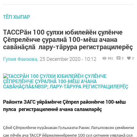
ТӖП ХЫПАР
ТАССРăн 100 ҫулхи юбилейӗн çулӗнче
Çӗпрелӗнче çуралнă 100-мӗш ачана
савăнăçлă лару-тăрура регистрацилерӗç
Гулия Фаизова,
25 December 2020 - 10:12
392
0
0
Районти ЗАГС уйрăмӗнче Çӗпрел районӗнче 100-мӗш
пулса регистрациленнӗ ачана саламларӗç
Ҫӗнӗ Ҫӗпрелӗнче пурӑнакан Гульназпа Ранис Латыповсен ҫемйинчи
ҫак пӗчӗк ача ТАССР йӗркеленнӗренпе 100 ҫул çитнине уявланӑ ҫул