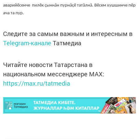
аварийӗсенче пилӗк ҫыннăн пурнăçӗ татăлнă. Вӗсем хушшинче пӗр
ача та пур.
Следите за самым важным и интересным в
Telegram-канале
Татмедиа
Читайте новости Татарстана в
национальном мессенджере MАХ:
https://max.ru/tatmedia