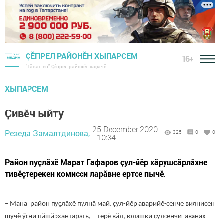
ҪӖПРЕЛ РАЙОНӖН ХЫПАРСЕМ
16+
"Тӑван ен"-Çĕпрел районĕн хаçачӗ
ХЫПАРСЕМ
Ҫивӗч ыйту
25 December 2020
Резеда Замалтдинова,
325
0
0
- 10:34
Район пуҫлӑхӗ Марат Гафаров ҫул-йӗр хӑрушсӑрлӑхне
тивӗҫтерекен комисси ларӑвне ертсе пычӗ.
– Мана, район пуҫлӑхӗ пулнӑ май, ҫул-йӗр аварийӗ-сенче вилнисен
шучӗ ӳсни пăшăрхантарать, – терӗ вӑл, юлашки ҫулсенчи аванах