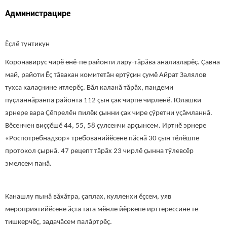
Администрацире
Ӗҫлӗ тунтикун
Коронавирус чирӗ енӗ-пе районти лару-тăрăва анализларӗç. Çавна
май, райоти Ӗç тăвакан комитетăн ертӳçин çумӗ Айрат Залялов
тухса калаçнине итлерӗҫ. Вӑл каланӑ тӑрӑх, пандеми
пуçланнăранпа районта 112 ҫын çак чирпе чирленӗ. Юлашки
эрнере вара Çӗпрелӗн пилӗк çынни çак чире çӳретни уçăмланнă.
Вӗсенчен виççӗшӗ 44, 55, 58 ҫулсенчи арçынсем. Иртнӗ эрнере
«Роспотребнадзор» требованийӗсене пӑснӑ 30 ҫын тӗлӗшпе
протокол çырнă. 47 рецепт тӑрӑх 23 чирлӗ ҫынна тӳлевсӗр
эмелсем панӑ.
Канашлу пынă вăхăтра, ҫаплах, кулленхи ӗҫсем, уяв
мероприятийӗсене ӑҫта тата мӗнле йӗркепе ирттерессине те
тишкерчӗç, задачăсем палăртрӗç.