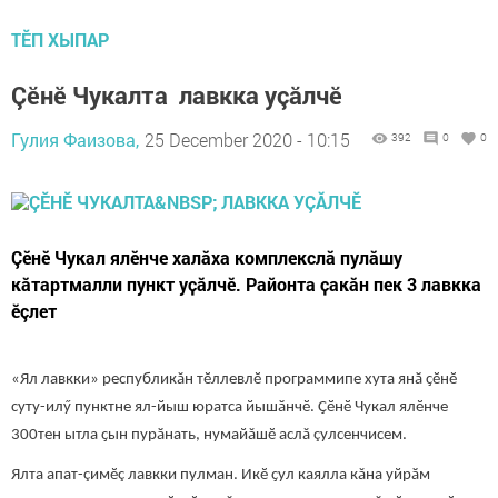
ТӖП ХЫПАР
Çӗнӗ Чукалта лавкка уçăлчӗ
Гулия Фаизова,
25 December 2020 - 10:15
392
0
0
Çӗнӗ Чукал ялӗнче халӑха комплекслӑ пулӑшу
кăтартмалли пункт уҫӑлчӗ. Районта ҫакăн пек 3 лавкка
ӗçлет
«Ял лавкки» республикăн тӗллевлӗ программипе хута янӑ ҫӗнӗ
суту-илӳ пунктне ял-йыш юратса йышӑнчӗ. Ҫӗнӗ Чукал ялӗнче
300тен ытла ҫын пурӑнать, нумайăшӗ аслă çулсенчисем.
Ялта апат-çимӗç лавкки пулман. Икӗ ҫул каялла кăна уйрӑм