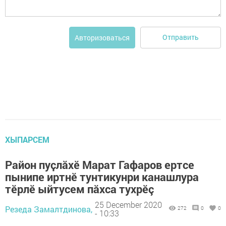
Отправить
Авторизоваться
ХЫПАРСЕМ
Район пуҫлӑхӗ Марат Гафаров ертсе
пынипе иртнӗ тунтикунри канашлура
тӗрлӗ ыйтусем пӑхса тухрӗç
25 December 2020
Резеда Замалтдинова,
272
0
0
- 10:33