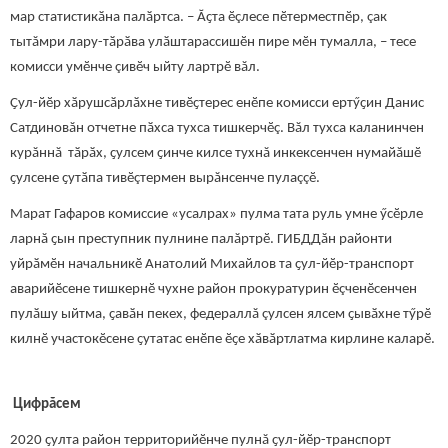
мар статистикӑна палӑртса. – Ӑҫта ӗçлесе пӗтерместпӗр, çак
тытăмри лару-тӑрӑва улӑштарассишӗн пире мӗн тумалла, – тесе
комисси умӗнче çивӗч ыйту лартрӗ вăл.
Ҫул-йӗр хӑрушсӑрлӑхне тивӗҫтерес енӗпе комисси ертӳҫин Данис
Сатдиновăн отчетне пӑхса тухса тишкерчӗç. Вăл тухса каланинчен
курăннă тӑрӑх, ҫулсем ҫинче килсе тухнă инкексенчен нумайăшӗ
ҫулсене ҫутӑпа тивӗçтермен вырăнсенче пулаççӗ.
Марат Гафаров комиссие «усалрах» пулма тата руль умне ӳсӗрле
ларнă ҫын преступник пулнине палăртрӗ. ГИБДДăн районти
уйрӑмӗн начальникӗ Анатолий Михайлов та ҫул-йӗр-транспорт
аварийӗсене тишкернӗ чухне район прокуратурин ӗçченӗсенчен
пулӑшу ыйтма, ҫавӑн пекех, федераллă çулсен ялсем ҫывӑхне тӳрӗ
килнӗ участокӗсене ҫутатас енӗпе ӗҫе хӑвӑртлатма кирлине каларӗ.
Цифрăсем
2020 ҫулта район территорийӗнче пулнă ҫул-йӗр-транспорт