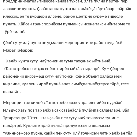
предприниматель тивӗçлӗ канăва тухсан, ялта пулнă пӗртен пӗр
лавккине хупать. Çавăнтанпа кунта ял халăхӗ çăкăр-тӑвар, шăрпăк
илессишӗн те кӳршӗри ялсене, район центрне ҫӳреме тивӗçлӗ
пулать. Хăйсен транспорчӗсем пулман çынсене такси чӗнтерме те
тӳрӗ килнӗ.
Çӗнӗ суту-илӳ пунктне уҫмалли мероприятире район пуçлăхӗ
Марат Гафаров:
– Халăх кунта суту-илӳ точкине тума тахçанах ыйтнăччӗ.
«Татпотребсоюз» çак енӗпе пирӗн ыйтăва ырларӗ. Ку – Ҫӗпрел
районӗнчи виççӗмӗш суту-илӳ точки. Ҫӗнӗ объект халӑха мӗн
кирлипе, куллен кирлӗ пулнă апат-ҫимӗҫпе тивӗçтерсе тăрӗ, тесе
шанатӑп.
Мероприятие килнӗ «Татпотребсоюз» управленийӗн пуҫлӑхӗ
Ильдус Хатыпов та халăха çак савăнăçлă пулăмпа саламларӗ. Вăл
Тутарстанра 70тен ытла çакăн пек суту-илӳ точкисем тунине
палӑртрӗ. Куллен кирлӗ пулнă продуктсемпе япаласем
туяннисемсӗр пуçне, çакӑн пек суту-илӳ точкисем ялти халăхăн тӗл