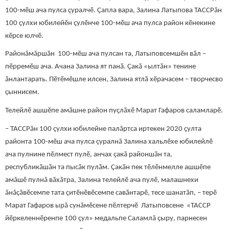
100-мӗш ача пулса çуралчӗ. Ҫапла вара, Залина Латыпова ТАССРăн
100 ҫулхи юбилейӗн ҫулӗнче 100-мӗш ача пулса район кӗнекине
кӗрсе юлчӗ.
Районăмăршӑн 100-мӗш ача пулсан та, Латыповсемшӗн вӑл –
пӗрремӗш ача. Ачана Залина ят панӑ. Ҫакӑ «ылтӑн» тенине
ăнлантарать. Пӗтӗмӗшле илсен, Залина ятлӑ хӗрачасем – творчесво
ҫыннисем.
Телейлӗ ашшӗпе амӑшне район пуҫлӑхӗ Марат Гафаров саламларӗ.
– ТАССРăн 100 çулхи юбилейне палăртса иртекен 2020 ҫулта
районта 100-мӗш ача пулса çуралнă Залина хальлӗхе юбилейлӗ
ача пулнине пӗлмест пулӗ, анчах çакă районшӑн та,
республикӑшӑн та пысӑк пулӑм. Ҫакӑн пек тӗлӗнмелле ашшӗпе
амăшӗ пулнă вăхăтра, Залина телейлӗ ача пулӗ, малашнехи
ăнăçăвӗсемпе тата çитӗнӗвӗсемпе савӑнтарӗ, тесе шанатӑп, – терӗ
Марат Гафаров ырă сунăмӗсене пӗлтерчӗ Латыповсене «ТАССР
йӗркеленнӗренпе 100 ҫул» медальпе Саламлă çыру, парнесен