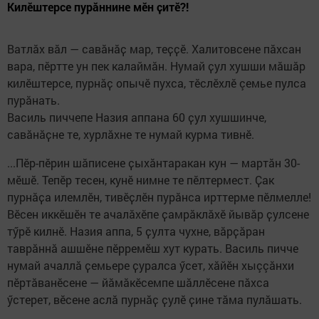
Килӗштерсе пурăннине мӗн ҫитӗ?!
Ватлӑх вӑл — савӑнӑҫ мар, теҫҫӗ. Халитовсене пăхсан
вара, пӗртте ун пек калаймӑн. Нумай ҫул хушши мăшăр
килӗштерсе, пурнӑҫ опычӗ пухса, тӗслӗхлӗ çемье пулса
пурăнать.
Василь пиччепе Назия аппана 60 ҫул хушшинче,
савӑнӑҫне те, хурлӑхне те нумай курма тивнӗ.
...Пӗр-пӗрин шӑписене ҫыхӑнтаракан кун — мартăн 30-
мӗшӗ. Тепӗр тесен, кунӗ нимне те пӗлтермест. Ҫак
пурнӑҫа илемлӗн, тивӗҫлӗн пурӑнса ирттерме пӗлмелле!
Вӗсен иккӗшӗн те ачалӑхӗпе ҫамрӑклӑхӗ йывӑр ҫулсене
тӳрӗ килнӗ. Назия аппа, 5 ҫулта чухне, вӑрҫӑран
таврӑннӑ ашшӗне пӗрремӗш хут курать. Василь пичче
нумай ачаллӑ ҫемьере ҫуралса ӳсет, хӑйӗн хыççăнхи
пӗртӑванӗсене — йӑмӑкӗсемпе шăллӗсене пӑхса
ӳстерет, вӗсене аслă пурнӑҫ ҫулӗ ҫине тӑма пулӑшать.