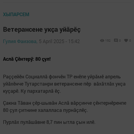
ХЫПАРСЕМ
Ветерансене укҫа уйӑрӗҫ
Гулия Фаизова,
5 April 2025 - 15:42
152
0
0
Аслă Çӗнтерӳ: 80 çул!
Раҫҫейӗн Социаллӑ фончӗн ТР енӗпе уйрӑмӗ апрель
уйӑхӗнче Тутарстанри ветерансене пӗр вăхăтлăх укçа
куçарӗ. Ку пархатарлӑ ӗҫ.
Çакна Тăван çӗр-шывăн Аслă вăрçинче çӗнтернӗренпе
80 ҫул ҫитнине халалласа пурнӑҫлӗç.
Пурлӑх пулӑшӑвне 8,7 пин ытла ҫын илӗ.