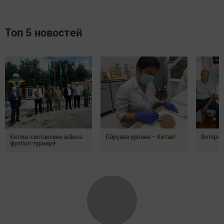
Топ 5 новостей
Ентеш-салтаксене асӑнса
Пӑрҫапа урпана – Китая!
Ветеран
футбол турнирӗ