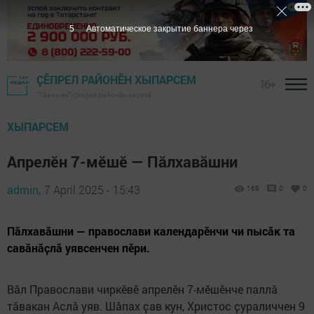
4
Автоматическое закрытие баннера через
ҪӖПРЕЛ РАЙОНӖН ХЫПАРСЕМ
16+
"Тӑван ен"-Çĕпрел районĕн хаçачӗ
ХЫПАРСЕМ
Апрелӗн 7-мӗшӗ — Пăлхавăшни
admin,
7 April 2025 - 15:43
168
0
0
Пăлхавăшни — православи календарӗнчи чи пысӑк та
савӑнӑҫлӑ уявсенчен пӗри.
Вӑл Православи чиркӗвӗ апрелӗн 7-мӗшӗнче паллӑ
тӑвакан Аслӑ уяв. Шӑпах ҫав кун, Христос ҫураличчен 9