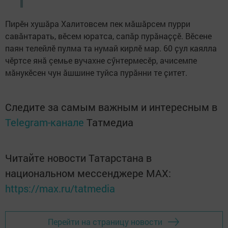
Пирӗн хушӑра Халитовсем пек мӑшӑрсем пурри
савӑнтарать, вӗсем юратса, сапăр пурӑнаҫҫӗ. Вӗсене
паян телейлӗ пулма та нумай кирлӗ мар. 60 ҫул каялла
чӗртсе янӑ çемье вучахне сӳнтермесӗр, ачисемпе
мӑнукӗсен чун ӑшшине туйса пурăнни те ҫитет.
Следите за самым важным и интересным в
Telegram-канале
Татмедиа
Читайте новости Татарстана в
национальном мессенджере MАХ:
https://max.ru/tatmedia
Перейти на страницу новости