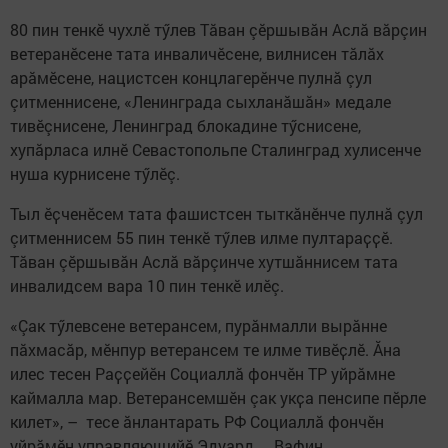
80 пин тенкӗ чухлӗ тӳлев Тăван çӗршывăн Аслă вăрçин
ветеранӗсене тата инваличӗсене, вилнисен тăлăх
арăмӗсене, нацистсен концлагерӗнче пулнă çул
çитменнисене, «Ленинграда сыхланăшăн» медале
тивӗçнисене, Ленинград блокадине тӳснисене,
хупăрласа илнӗ Севастопольпе Сталинград хулисенче
нуша курнисене тӳлӗç.
Тыл ӗҫченӗсем тата фашистсен тыткăнӗнче пулнă çул
çитменнисем 55 пин тенкӗ тӳлев илме пултараҫҫӗ.
Тăван çӗршывăн Аслă вăрçинче хутшăннисем тата
инвалидсем вара 10 пин тенкӗ илӗç.
«Çак тӳлевсене ветерансем, пурӑнмалли вырӑнне
пӑхмасӑр, мӗнпур ветерансем те илме тивӗҫлӗ. Ӑна
илес тесен Раҫҫейӗн Социаллӑ фончӗн ТР уйрӑмне
каймалла мар. Ветерансемшӗн çак укҫа пенсипе пӗрле
килет», – тесе ӑнлантарать РФ Социаллӑ фончӗн
уйрăмӗн управляющийӗ Эдуард Вафин.