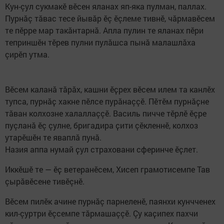
Кун-çул сукмакĕ вĕсен яланах яп-яка пулман, паллах.
Пурнăç тăвас тесе йывăр ӗç ĕçлеме тивнĕ, чăрмавĕсем
те пĕрре мар такăнтарнă. Апла пулин те яланах пĕри
теприншĕн тĕрев пулни пулăшса пынă малашлăха
çирĕп утма.
Вӗсем каланӑ тӑрӑх, кашни ӗҫрех вӗсем илем та канлӗх
тупса, пурнӑҫ хакне пӗлсе пурăнаççӗ. Пӗтӗм пурнӑҫне
тӑван колхозне халаллаççӗ. Василь пичче тӗрлӗ ӗçре
пуçланă ӗç çулне, бригадира ҫити çӗкленнӗ, колхоз
утарӗшӗн те яваплӑ пунă.
Назия аппа нумай ҫул страховани сферинче ӗҫлет.
Иккӗшӗ те — ӗҫ ветеранӗсем, Хисеп грамотисемпе Тав
çырăвӗсене тивӗçнӗ.
Вӗсем пилӗк ачине пурнăç парнеленӗ, паянхи кунчченех
кил-çуртри ӗçсемпе тăрмашаççӗ. Çу каҫипех пахчи