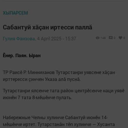
ХЫПАРСЕМ
Сабантуй хăçан иртесси паллă
Гулия Фаизова,
4 April 2025 - 15:37
148
0
0
Ӗнер. Паян. Ыран
ТР Раисӗ Р. Минниханов Тутарстанри уявсене хăçан
ирттересси çинчен Указа алă пуснă.
Тутарстанри ялсенче тата район центрӗсенче наци уявӗ
июнӗн 7 тата 8-мӗшӗнче пулать.
Набережные Челны хулинче Сабантуй июнӗн 14-
мӗшӗнче иртет. Тутарстанăн тӗп хулинче — Хусанта