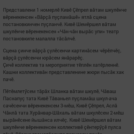
Представлени 1 номерлӗ Кивӗ Ҫӗпрел вӑтам шкулӗнче
вӗренекенсен «Вӑрҫӑ пуҫламӑшӗ» ятлă сцена
постановкинчен пуҫланчӗ. Кивӗ Шемӗршел вӑтам
шкулӗнче вӗренекенсен «Чӑн-чӑн вырӑс упи» театр
постановкипе малалла тӑсӑлчӗ.
Сцена ҫинче вӑрҫӑ ҫулӗсенчи картинăсем чӗрӗлчӗç,
вӑрҫӑ ҫулӗсенчи юрăсем янӑрарӗҫ.
Ҫичӗ коллектив та мероприятие тӗплӗн хатӗрленнӗ.
Кашни коллективăн представленине жюри пысӑк хак
пачӗ.
Пӗтӗмлетӳсем тăрăх Шланка вăтам шкулӗ, Чӑваш
Паснапуç тата Кивӗ Тăваньел пуҫламӑш шкул-ача
сачӗсенчи вӗренекенсем 3-мӗш, Кивӗ Ҫӗпрел, Аслă
Чăнлă тата Хурăнвар-Шăхаль вăтам шкулӗсем 2-мӗш
вырӑнӗсене йышӑнса илчӗç. Кивӗ Шемӗршел вӑтам
шкулӗнче вӗренекенсен коллективӗ ҫӗнтерӳҫӗ пулса