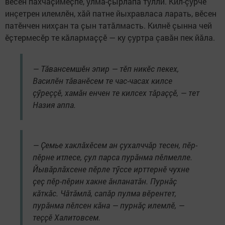
вӗсен пахчаҫимӗҫпе, улма-ҫырлапа тулли. Кил-çурчӗ
инçетрен илемлӗн, хӑй патне йыхравласа ларать, вӗсен
патӗнчен нихҫан та ҫын татăлмасть. Килнӗ çынна чей
ӗҫтермесӗр те кӑлармаҫҫӗ — ку çуртра çавăн пек йӑла.
— Тӑвансемшӗн эпир — тӗп никӗс пекех,
Василӗн тӑванӗсем те час-часах килсе
çӳреççӗ, хамӑн енчен те килсех тăраççӗ, — тет
Назия аппа.
— Ҫемье хаклӑхӗсем ан ҫухалччӑр тесен, пӗр-
пӗрне итлесе, ҫул парса пурăнма пӗлмелле.
Йывӑрлӑхсене пӗрле тӳссе ирттернӗ чухне
ҫеҫ пӗр-пӗрин хакне ӑнланатӑн. Пурнӑҫ
кӑткӑс. Чӑтӑмлӑ, сапăр пулма вӗрентет,
пурăнма пӗлсен кăна — пурнӑҫ илемлӗ, —
теҫҫӗ Халитовсем.