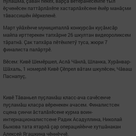
пулӑшма, ҫавӑн пекех, вӑрҫӑ ветеранӗсемпе тыл
ӗҫченӗсен паттăрлăхӗпе хастарлӑхӗсене ӗмӗр манăçми
тăвассишӗн йӗркеленӗ.
Март уйӑхӗнче муниципаллă конкурсăн куçăмсăр
майпа ирттерекен тапхӑрне 26 шкултан видеороликсем
тӑратнӑ. Ҫак тапхӑра пӗтӗмлетӳ туса, жюри 7
финалиста палӑртрӗ.
Вӗсем: Кивӗ Шемӗршел, Аслă Чăнлă, Шланка, Хурăнвар-
Шăхаль, 1 номерлӗ Кивӗ Çӗпрел вăтам шкулӗсен, Чӑваш
Паснапуç,
Кивӗ Тăваньел пуҫламӑш класс-ача сачӗсенче
пуçламăш класра вӗренекен ачасем. Финалистсен
сцена çинчи ăсталăхӗсене курма воин-
интернационалистсене Радик Асадуллина, Николай
Быкова тата ятарлӑ ҫар операцийӗнче хутшӑнакан
Алексей Ягашкина чӗннӗччӗ.