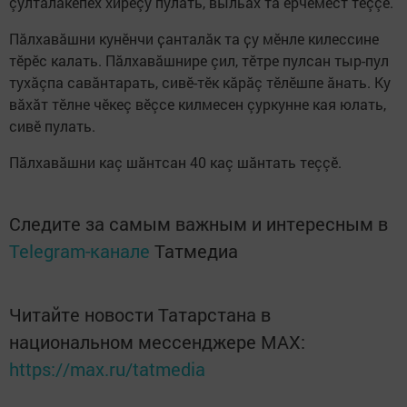
çулталăкĕпех хирĕçÿ пулать, выльăх та ĕрчемест теççĕ.
Пӑлхавӑшни кунӗнчи ҫанталӑк та ҫу мӗнле килессине
тӗрӗс калать. Пăлхавăшнире çил, тĕтре пулсан тыр-пул
тухăçпа савăнтарать, сивĕ-тĕк кăрăç тĕлĕшпе ăнать. Ку
вăхăт тĕлне чĕкеç вĕçсе килмесен çуркунне кая юлать,
сивĕ пулать.
Пăлхавăшни каç шăнтсан 40 каç шăнтать теççĕ.
Следите за самым важным и интересным в
Telegram-канале
Татмедиа
Читайте новости Татарстана в
национальном мессенджере MАХ:
https://max.ru/tatmedia