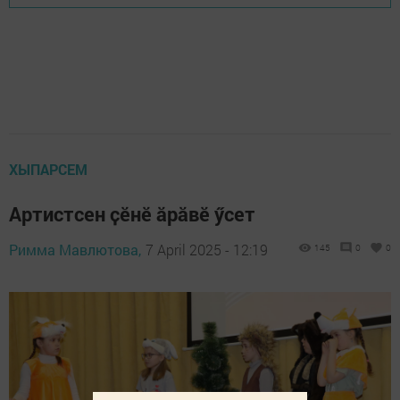
ХЫПАРСЕМ
Артистсен ҫӗнӗ ӑрӑвӗ ӳсет
Римма Мавлютова,
7 April 2025 - 12:19
145
0
0