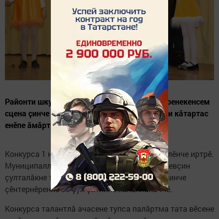
Районти шкулсенче пуҫламӑш классенче вӗренекенсем
сцена ҫинче театрализациленӗ представлени кăтартас
енӗпе ӑмӑртрӗç.
Конкурса 1 номерлӗ Кивӗ Ҫӗпрел вӑтам шкулӗнче иртрӗ.
Муниципаллă конкурса Тӑван çӗршыв хӳтӗлевçин
çулталăкне тата Тӑван çӗршывӑн Аслӑ вӑрҫинче
çӗнтернӗренпе 80 ҫул ҫитнине халалланӑччӗ.
Конкурса талантлӑ ачасене тупса палӑртма тата вӗсене