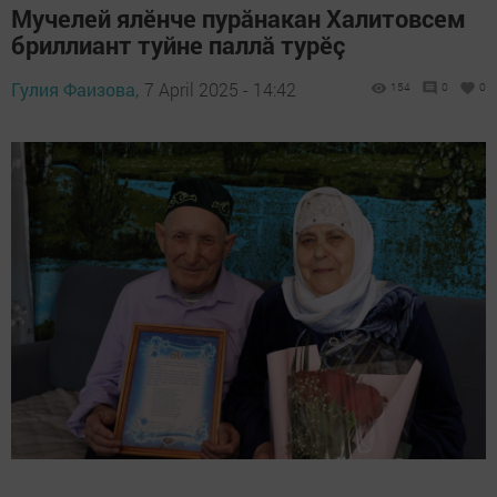
Мучелей ялӗнче пурăнакан Халитовсем
бриллиант туйне паллӑ турӗç
Гулия Фаизова,
7 April 2025 - 14:42
154
0
0