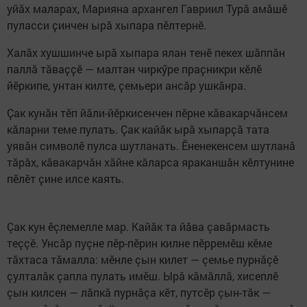
уйӑх маларах, Марияна архангел Гавриил Турă амăшĕ
пуласси ҫинчен ырӑ хыпара пӗлтернӗ.
Халӑх хушшинче ырӑ хыпара ялан тенӗ пекех шӑппӑн
паллӑ тӑваҫҫӗ — малтан чиркӳре праҫникри кӗлӗ
йӗркипе, унтан килте, ҫемьери ансӑр ушкӑнра.
Ҫак кунӑн тӗп йӑли-йӗркисенчен пӗрне кӑвакарчӑнсем
кӑларни теме пулать. Ҫак кайӑк ырӑ хыпарҫӑ тата
уявӑн символӗ пулса шутланать. Ӗненекенсем шутланӑ
тӑрӑх, кӑвакарчӑн хӑйне кӑларса яраканшӑн кӗлтунине
пӗлӗт ҫине илсе каять.
Çак кун ĕçлемелле мар. Кайăк та йăва çавăрмасть
теççĕ. Унсăр пуçне пĕр-пĕрин килне пĕрремĕш кĕме
тăхтаса тăмалла: мĕнле çын килет — çемье пурнăçĕ
çулталăк çапла пулать имĕш. Ырă кăмăллă, хисеплĕ
çын килсен — лăпкă пурнăçа кĕт, путсĕр çын-тăк —