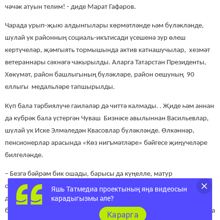
чәчәк атуын телим! - диде Марат Гафаров.
Чарада урып-җыю алдынгылары хөрмәтләнде һәм бүләкләнде,
шулай ук районның социаль-икътисади үсешенә зур өлеш
кертүчеләр, җәмгыять тормышында актив катнашучылар, хезмәт
ветераннары сәхнәгә чакырылды. Аларга Татарстан Президенты,
Хөкүмәт, район башлыгының бүләкләре, район оешуның 90
еллыгы медальләре тапшырылды.
Күп бала тәрбиялүче гаиләләр дә читтә калмады. . Җиде һәм аннан
да күбрәк бала үстергән Чуваш Бизнәсе авылыннан Васильевлар,
шулай ук Иске Элмәледән Квасовлар бүләкләнде. Өлкәннәр,
пенсионерлар арасында «Көз нигъмәтләре» бәйгесе җиңүчеләре
билгеләнде.
– Безгә бәйрәм бик ошады, барысы да күңелле, матур
оештырылган. Үткән хезмәт юлыбыз өчен бүләк алу бик
Яшь Татмедиа проектының яңа видеосын
карадыгызмы әле?
дулкынландыргыч булды. Оештыручыларга рәхмәт, - дип
билгеләп үттеләр почта һәм электр элемтәсе узелында лаеклы ялга
Карарга