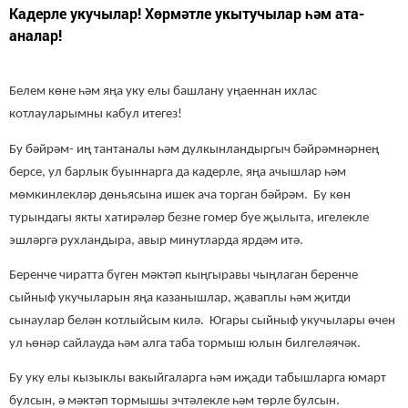
Кадерле укучылар! Хөрмәтле укытучылар һәм ата-
аналар!
Белем көне һәм яңа уку елы башлану уңаеннан ихлас
котлауларымны кабул итегез!
Бу бәйрәм- иң тантаналы һәм дулкынландыргыч бәйрәмнәрнең
берсе, ул барлык буыннарга да кадерле, яңа ачышлар һәм
мөмкинлекләр дөньясына ишек ача торган бәйрәм. Бу көн
турындагы якты хатирәләр безне гомер буе җылыта, игелекле
эшләргә рухландыра, авыр минутларда ярдәм итә.
Беренче чиратта бүген мәктәп кыңгыравы чыңлаган беренче
сыйныф укучыларын яңа казанышлар, җаваплы һәм җитди
сынаулар белән котлыйсым килә. Югары сыйныф укучылары өчен
ул һөнәр сайлауда һәм алга таба тормыш юлын билгеләячәк.
Бу уку елы кызыклы вакыйгаларга һәм иҗади табышларга юмарт
булсын, ә мәктәп тормышы эчтәлекле һәм төрле булсын.