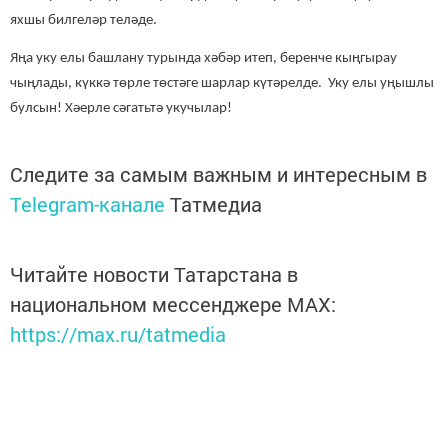
яхшы билгеләр теләде.
Яңа уку елы башлану турында хәбәр итеп, беренче кыңгырау
чыңлады, күккә төрле төстәге шарлар күтәрелде. Уку елы уңышлы
булсын! Хәерле сәгатьтә укучылар!
Следите за самым важным и интересным в
Telegram-канале
Татмедиа
Читайте новости Татарстана в
национальном мессенджере MАХ:
https://max.ru/tatmedia