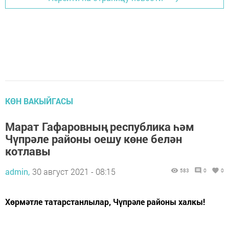
КӨН ВАКЫЙГАСЫ
Марат Гафаровның республика һәм
Чүпрәле районы оешу көне белән
котлавы
admin,
30 август 2021 - 08:15
583
0
0
Хөрмәтле татарстанлылар, Чүпрәле районы халкы!