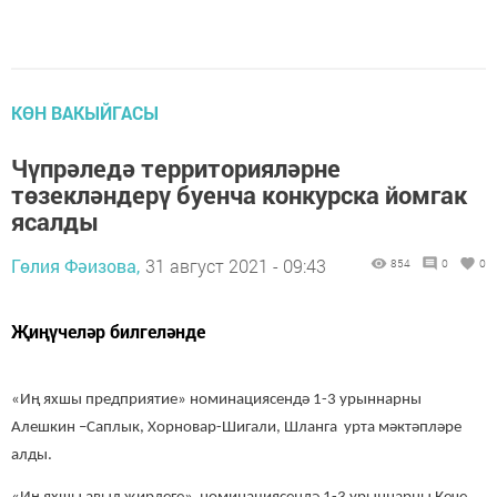
КӨН ВАКЫЙГАСЫ
Чүпрәледә территорияләрне
төзекләндерү буенча конкурска йомгак
ясалды
Гөлия Фәизова,
31 август 2021 - 09:43
854
0
0
Җиңүчеләр билгеләнде
«Иң яхшы предприятие» номинациясендә 1-3 урыннарны
Алешкин –Саплык, Хорновар-Шигали, Шланга урта мәктәпләре
алды.