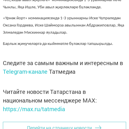
«Иң яхшы авыл җирлеге» номинациясендә 1-3 урыннарны Кече
Чынлы, Яңа Ишле, Уби авыл җирлекләре бүләкләнде.
«Үрнәк йорт» номинациясендә 1-3 урыннарны Иске Чүпрәледән
Оксана Гордеева, Иске Шәйморза авылыннан Абдракиповлар, Яңа
Элмәледән Мискиннар яуладылар.
Барлык җиңүчеләргә дә кыйммәтле бүләкләр тапшырылды.
Следите за самым важным и интересным в
Telegram-канале
Татмедиа
Читайте новости Татарстана в
национальном мессенджере MАХ:
https://max.ru/tatmedia
Перейти на страницу новости