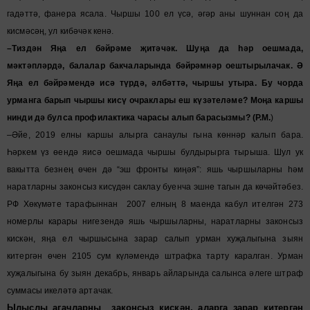
гадәттә, фанера ясала. Чыршы 100 ел үсә, әгәр аны шуннан соң да
кисмәсәң, ул кибәчәк кенә.
–Тиздән Яңа ел бәйрәме җитәчәк. Шуңа да һәр оешмада,
мәктәпләрдә, балалар бакчаларында бәйрәмнәр оештырылачак. Ә
Яңа ел бәйрәмендә исә түрдә, әлбәттә, чыршы утыра. Бу чорда
урманга барып чыршы кисү очраклары еш күзәтеләме? Моңа каршы
нинди дә булса профилактика чарасы алып барасызмы? (Р.М.
)
–Әйе, 2019 елны каршы алырга санаулы гына көннәр калып бара.
Һәркем үз өендә яисә оешмада чыршы булдырырга тырыша. Шул ук
вакытта безнең өчен дә “эш фронты киңәя”: яшь чыршыларны һәм
наратларны законсыз кисүдән саклау буенча эшне тагын да көчәйтәбез.
РФ Хөкүмәте тарафыннан 2007 елның 8 маенда кабул ителгән 273
номерлы карары нигезендә яшь чыршыларны, наратларны законсыз
кискән, яңа ел чыршысына зарар салып урман хуҗалыгына зыян
китергән өчен 2105 сум күләмендә штрафка тарту каралган. Урман
хуҗалыгына бу зыян декабрь, январь айларында салынса әлеге штраф
суммасы икеләтә артачак.
Ылыслы агачларны законсыз кискән, аларга зарар китергән