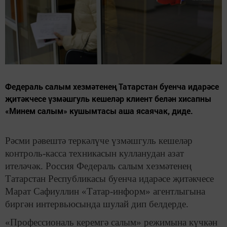
Федераль салым хезмәтенең Татарстан буенча идарәсе
җитәкчесе үзмәшгуль кешеләр клиент белән хисапны
«Минем салым» кушымтасы аша ясаячак, диде.
Рәсми рәвештә теркәлүче үзмәшгуль кешеләр
контроль-касса техникасын кулланудан азат
ителәчәк. Россия Федераль салым хезмәтенең
Татарстан Республикасы буенча идарәсе җитәкчесе
Марат Сафиуллин «Татар-информ» агентлыгына
биргән интервьюсында шулай дип белдерде.
«Профессиональ керемгә салым» режимына күчкән