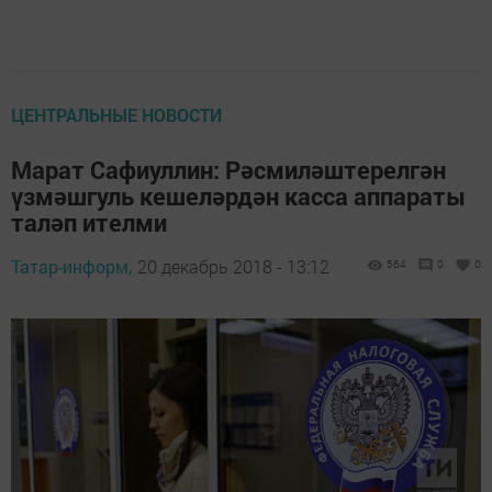
ЦЕНТРАЛЬНЫЕ НОВОСТИ
Марат Сафиуллин: Рәсмиләштерелгән
үзмәшгуль кешеләрдән касса аппараты
таләп ителми
Татар-информ,
20 декабрь 2018 - 13:12
564
0
0