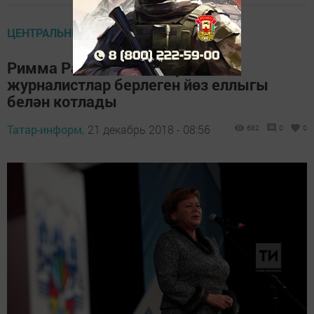
ЦЕНТРАЛЬНЫЕ НОВОСТИ
Римма Ратникова Татарстан
журналистлар берлеген йөз еллыгы
белән котлады
Татар-информ,
21 декабрь 2018 - 08:56
682
0
0