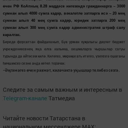
өчен РФ КоАпның 8.28 маддәсе нигезендә гражданнарга – 3000
сумнан алып 4000 сумга кадәр, вәкаләтле затларга исә – 20 мең
сумнан алып 40 мең сумга кадәр, юридик затларга 200 мең
сумнан алып 300 мең сумга кадәр административ штраф салу
каралган.
Биредә форсаттан файдаланып, Буа урман хуҗалыгы дәүләт бюджет
учреждениесенең яңа елга халыкка, оешмаларга чыршылар сатуы
турында да әйтәсем килә. Килегез, мөрәҗәгать итегез, үзегезгә ошаганы
һичшиксез сезне анда көтеп торачак.
–Әңгәмәгез өчен рәхмәт, киләчәктә уңышлар телибез сезгә.
Следите за самым важным и интересным в
Telegram-канале
Татмедиа
Читайте новости Татарстана в
национальном мессенджере MАХ: