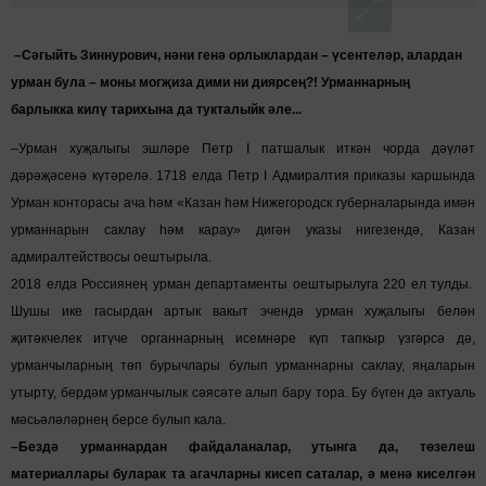
–Сәгыйть Зиннурович, нәни генә орлыклардан – үсентеләр, алардан
урман була – моны могҗиза дими ни диярсең?! Урманнарның
барлыкка килү тарихына да тукталыйк әле...
–Урман хуҗалыгы эшләре Петр I патшалык иткән чорда дәүләт
дәрәҗәсенә күтәрелә. 1718 елда Петр I Адмиралтия приказы каршында
Урман конторасы ача һәм «Казан һәм Нижегородск губерналарында имән
урманнарын саклау һәм карау» дигән указы нигезендә, Казан
адмиралтействосы оештырыла.
2018 елда Россиянең урман департаменты оештырылуга 220 ел тулды.
Шушы ике гасырдан артык вакыт эчендә урман хуҗалыгы белән
җитәкчелек итүче органнарның исемнәре күп тапкыр үзгәрсә дә,
урманчыларның төп бурычлары булып урманнарны саклау, яңаларын
утырту, бердәм урманчылык сәясәте алып бару тора. Бу бүген дә актуаль
мәсьәләләрнең берсе булып кала.
–Бездә урманнардан файдаланалар, утынга да, төзелеш
материаллары буларак та агачларны кисеп саталар, ә менә киселгән