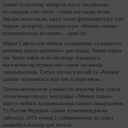
салым түләүчеләр контроль-касса техникасын
кулланудан азат ителә – сатып алучылар белән
барлык исәп-хисап, касса чегын формалаштыру һәм
бирүне дә кертеп, турыдан-туры «Минем салым»
кушымтасында ясалачак», - диде ул.
Марат Сафиуллин мобиль кушымтаны «үзмәшгуль
кешенең шәхси кабинеты» дип атады. Чөнки керем
алу белән бәйле исәп-хисаплар турындагы
мәгълүматлар шуның аша салым органына
тапшырылачак. Сатып алучыга шулай ук «Минем
салым» кушымтасы аша чек та биреләчәк.
Легальләштерелгән үзмәшгуль кешеләр һәм салым
хезмәтенең очрашу нокталары «Минем салым»
махсус мобиль кушымтасында гамәлгә ашырылачак.
Ул Россия Федераль салым хезмәтенең рәсми
сайтында 2019 елның 1 гыйнварыннан да соңга
калмыйча ачылыр дип көтелә.