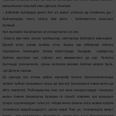
шөгыленнән башлый икән Дилүзә Азизова.
– Бәйләве шулкадәр рәхәт бит ул, вакыт узганын да сизмисең,-ди.–
Кайчакларда төнге сәгать бер җитә – бәйләвечтән аерылып
булмый...
Кул эшләрен балачактан ук үзләштергән ул үзе.
–Башта вак-төяк, аннан оекбашлар, свитерлар бәйләргә өйрәндем.
Шулай итеп, үземә күлмәк, итәк, башка зур әйберләр бәйләү
серләренә төшендем. Хәзер кибетләрдә, базарда сыйфатлы
бәйләү җепләре күп, сайлап алу мөмкинлеге дә зур. Теләгең
булганда үзенчәлекле, үзеңә килешле киемне бәйләп кияргә була,
-ди Дилүзә ханым.
Бу урында күп еллар район мәгариф бүлеге бухгалтериясендә
хезмәт куйган ханымның тагын да бик күп һөнәрләргә һәвәслеген дә
әйтү кирәктер. Райондашлар аны күп кенә концертларда «башкорт
кызы» биюен башкаручы буларак та таный, гомумән, кул кушырып
утыра торганнардан түгел ул. «Инде менә лаеклы ялга чыккач күбрәк
телевизор карыйсыздыр?», дигән идем “Кая ул, телевизорга вакыт
тими”, -дип җаваплады. Шулайдыр, чөнки яңа гына Пенсионерлар