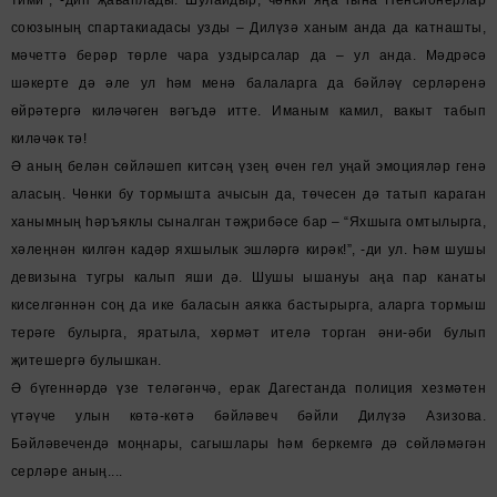
союзының спартакиадасы узды – Дилүзә ханым анда да катнашты,
мәчеттә берәр төрле чара уздырсалар да – ул анда. Мәдрәсә
шәкерте дә әле ул һәм менә балаларга да бәйләү серләренә
өйрәтергә киләчәген вәгъдә итте. Иманым камил, вакыт табып
киләчәк тә!
Ә аның белән сөйләшеп китсәң үзең өчен гел уңай эмоцияләр генә
аласың. Чөнки бу тормышта ачысын да, төчесен дә татып караган
ханымның һәръяклы сыналган тәҗрибәсе бар – “Яхшыга омтылырга,
хәлеңнән килгән кадәр яхшылык эшләргә кирәк!”, -ди ул. Һәм шушы
девизына тугры калып яши дә. Шушы ышануы аңа пар канаты
киселгәннән соң да ике баласын аякка бастырырга, аларга тормыш
терәге булырга, яратыла, хөрмәт ителә торган әни-әби булып
җитешергә булышкан.
Ә бүгеннәрдә үзе теләгәнчә, ерак Дагестанда полиция хезмәтен
үтәүче улын көтә-көтә бәйләвеч бәйли Дилүзә Азизова.
Бәйләвечендә моңнары, сагышлары һәм беркемгә дә сөйләмәгән
серләре аның....