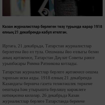
Казан журналистлар берлеген төзү турында карар 1918
елның 21 декабрендә кабул ителгән.
Иртәгә, 21 декабрьдә, Татарстан журналистлар
берлегенә йөз ел тула. Оешманы йөз еллыгы белән
аның җитәкчесе, Татарстан Дәүләт Советы рәисе
урынбасары Римма Ратникова котлады.
Татарстан журналистлар берлеге җитәкчесе оешма
тарихын искә алды. 1918 елның 21 декабрендә
Казандагы берничә газета теләктәшлек төркеме
оештыра һәм утырышта берләшү кирәклеге
нәтиҗәсенә киләләр. 26 декабрьдә Казан
журналистлар берлеге Татарстанда беренче