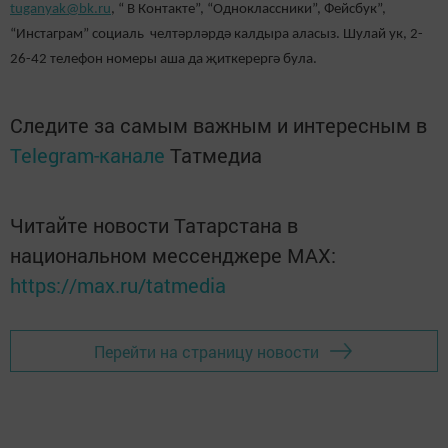
tuganyak@bk.ru
, “ В Контакте”, “Одноклассники”, Фейсбук”,
“Инстаграм” социаль челтәрләрдә калдыра аласыз. Шулай ук, 2-
26-42 телефон номеры аша да җиткерергә була.
Следите за самым важным и интересным в
Telegram-канале
Татмедиа
Читайте новости Татарстана в
национальном мессенджере MАХ:
https://max.ru/tatmedia
Перейти на страницу новости