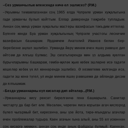
–Сез урманчылык өлкәсендә ничә ел эшлисез? (Р.М.)
–Укуымны тәмамлаганнан соң 1965 елда Чүпрәле урман хуҗалыгына
гади урманчы булып кайттым. Еллар дәверендә тәҗрибә тупладым.
Аннан соң миңа урман хуҗалыгы мастеры вазифасын тәкъдим иттеләр.
Бүгенге көндә Буа урман хуҗалыгының Чүпрәле участогы лесничие
вазифасын башкарам. Ярдәмчем Анатолий Иванов белән бер-
беребезне аңлап эшлибез. Урманда йөрү минем өчен яшәү рәвеше дип
әйтсәм дә ялгыш булмас. Эш сәгатьләрендә мин үз алдыма куелган
бурычларымны башкарам, гөмбә-җиләк җыю кебек эшләрне исә гадәти
кешеләр кебек үк ял көннәрендә эшлибез. Ә хезмәтемә килгәндә исә,
гадәти эш кенә түгел, ул инде минем яшәү рәвешемә дә әйләнде дисәм
дә ялгышмам.
–Бездә урманнарны күп кисәләр дип әйтәләр...(Р.М.)
–Урманнарны кисү рөхсәт бирелгәнчә генә башкарыла. Санитар
чистарту да бар бит әле. Мәсәлән, черегән яисә корыган агач кислород
бүлеп чыгармый бит, киресенчә, аны үзе йота, тирә-ягындагы агачлар
өчен проблемалар тудыра. Каен агачын гына алый, аны 55 ел үскәннән
соң кисәргә мөмкин, аннан соң инде аның файдасы булмый. Каеннан,