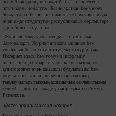
республикада иң зур иҗат берлеге икәнлегенә
игътибарны юнәлтте. “Безне яраткан һөнәребез
берләштерә. Безне аның иминлеге һәм чәчәк атуы
өчен иҗат итүдә туган республикабыз берләштерә”,
- дип билгеләп үтте ул.
“Журналистлар хәрәкәтендә актив эш алып
баручыларга, Журналистикага ышаныч һәм
тугрылык белән хезмәт итүчеләргә зур рәхмәт.
Интернет эрасы һәм гомуми цифрлашу
шартларында һөнәргә тугры калуыгызны, үз
аудиториягез өчен кызыклы булуыгызны һәм
укучыларыгызның, караучыларыгызның,
тыңлаучыларыгызның ышанычын саклавыгызны
телим!” – дип төгәлләде үз мөрәҗәгатен Римма
Ратникова.
Фото: архив/Михаил Захаров