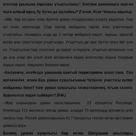
агачлар урынына яңалары утыртыламы
?
Элегрәк урманнарга керсәң
чыга алмый идең, бу бүген дә шулаймы? (Гөлия, Иске Чокалы авылы).
–Әйе, һәр ел саен план буенча урман посадкалары утырту каралган. Һәр
ел план нигезендә 10ар гектар мәйданга төрле агач үсентеләре
утыртабыз. Агымдагы елда да 3 гектар мәйданга нарат, чыршы, карагай
кебек агач үсентеләре утыртылды. Утырттың да эше бетте түгел бит әле
ул. Утыртылган һәр үсентене дә карап үстерергә, утыртып киткәннән соң
да әле алар көч алып үсеп киткәнчегә кадәр үсентеләр янына һәрдаим
барып карап, тикшереп йөрергә кирәк.
–Белүемчә, илебездә урманнар шактый территорияне алып тора. Сез
җитәкчелек иткән Буа урман хуҗалыгының Чүпрәле участогы күпме
мәйданны били? Һәм урман хуҗалыгы хезмәткәренең, ягъни сезнең
бурычыгыз нидән гыйбарәт? (Р.М.)
–Җир шарындагы урман запасларының 22 проценты Россиядә.
Илебездә 722 миллион гектар урман, аларда 75 миллиард кубометр агач
запасы бар. Россия урманнарының 42,7 проценты техник яктан җитлеккән
урманга керә.
Безнең урман хуҗалыгы бер яктан Шатрашан авыллары