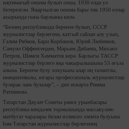
иҗтимагый оешма булып оеша. 1930 елда ул
бетерелгән. Яңартылган оешма бары тик 1950 еллар
ахырында гына барлыкка килә.
“Безнең республикада беренче булып, СССР
журналистлар берлегенә, катгый сайлап алу узып,
Галим Рябков, Бари Корбанов, Юрий Любимов,
Самуил Оффенгенден, Мәрьям Дибаева, Михаил
Петров, Шәмси Хамматов керә. Барлыгы ТАССР
журналистлар берлеге яңа чакырылышына 53 әгъза
алына. Беренче булу хокукына алар иң талантлы,
инициативалы, югары профессиональ журналистлар
буларак лаек булалар”, – дип искәртә Римма
Ратникова.
Татарстан Дәүләт Советы рәисе урынбасары
республика көндәлек тормышында массакүләм-
матбугат чаралары белән өзлексез элемтә булуына
һәм Татарстан журналистлар берлегенең