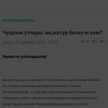
КӨН ВАКЫЙГАСЫ
Чүпрәле утлары: иң матур бизәүче кем?
admin,
20 декабрь 2018 - 14:33
733
0
0
Хөрмәтле райондашлар!
Кемнең чыршысы иң матур? Кем бинасын зәвык белән бизәгән?
Бу уңайдан сезнең фикерләрегезне көтәбез! Сезнең
комментарийлар 31 декабрь-район мәдәният йортында Бал-
Маскардта район конкурсы җиңүчеләре исемнәрен барларга
ярдәм ярдәм итәчәк. Фикерләрегезне электрон почтага: