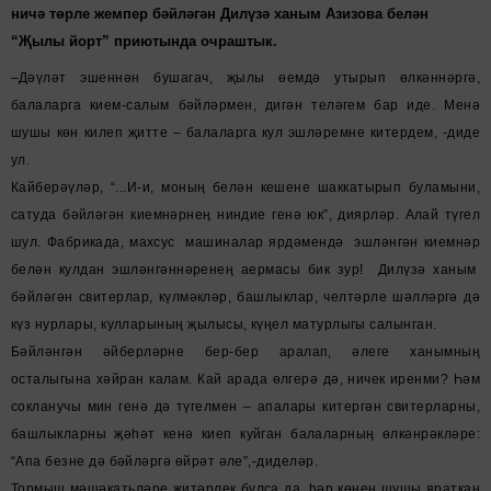
ничә төрле жемпер бәйләгән Дилүзә ханым Азизова белән
“Җылы йорт” приютында очраштык.
–
Дәүләт эшеннән бушагач, җылы өемдә утырып өлкәннәргә,
балаларга кием-салым бәйләрмен, дигән теләгем бар иде. Менә
шушы көн килеп җитте – балаларга кул эшләремне китердем, -диде
ул.
Кайберәүләр, “...И-и, моның белән кешене шаккатырып буламыни,
сатуда бәйләгән киемнәрнең ниндие генә юк”, диярләр. Алай түгел
шул. Фабрикада, махсус машиналар ярдәмендә эшләнгән киемнәр
белән кулдан эшләнгәннәренең аермасы бик зур! Дилүзә ханым
бәйләгән свитерлар, күлмәкләр, башлыклар, челтәрле шәлләргә дә
күз нурлары, кулларының җылысы, күңел матурлыгы салынган.
Бәйләнгән әйберләрне бер-бер аралап, әлеге ханымның
осталыгына хәйран калам. Кай арада өлгерә дә, ничек иренми? Һәм
сокланучы мин генә дә түгелмен – апалары китергән свитерларны,
башлыкларны җәһәт кенә киеп куйган балаларның өлкәнрәкләре:
“Апа безне дә бәйләргә өйрәт әле”,-диделәр.
Тормыш мәшәкатьләре җитәрлек булса да, һәр көнен шушы яраткан