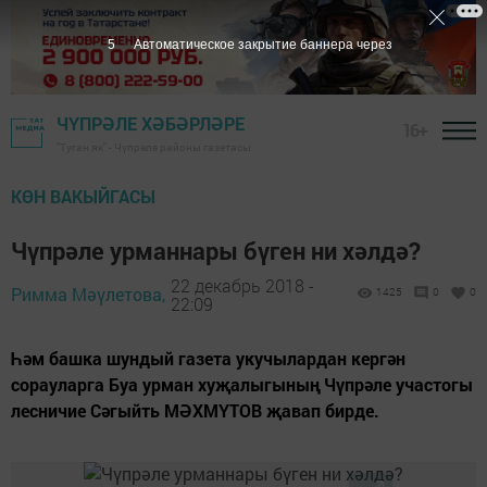
4
Автоматическое закрытие баннера через
ЧҮПРӘЛЕ ХӘБӘРЛӘРЕ
16+
"Туган як" - Чүпрәле районы газетасы
КӨН ВАКЫЙГАСЫ
Чүпрәле урманнары бүген ни хәлдә?
22 декабрь 2018 -
Римма Мәүлетова,
1425
0
0
22:09
Һәм башка шундый газета укучылардан кергән
сорауларга Буа урман хуҗалыгының Чүпрәле участогы
лесничие Сәгыйть МӘХМҮТОВ җавап бирде.