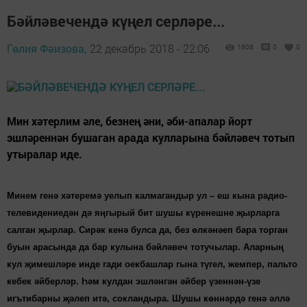
Бәйләвечендә күңел серләре...
Гөлия Фәизова,
22 декабрь 2018 - 22:06
1608
0
0
Мин хәтерлим әле, безнең әни, әби-апалар йорт
эшләреннән бушаган арада кулларына бәйләвеч тотып
утыралар иде.
Минем генә хәтеремә уелып калмагандыр ул – еш кына радио-
телевидениедән дә яңгырый бит шушы күренешне җырларга
салган җырлар. Сирәк кенә булса да, без өлкәнәеп бара торган
буын арасында да бар кулына бәйләвеч тотучылар. Аларның
кул җимешләре инде гади оекбашлар гына түгел, жемпер, пальто
кебек әйберләр. Һәм кулдан эшләнгән әйбер үзеннән-үзе
игътибарны җәлеп итә, сокландыра. Шушы көннәрдә генә әллә