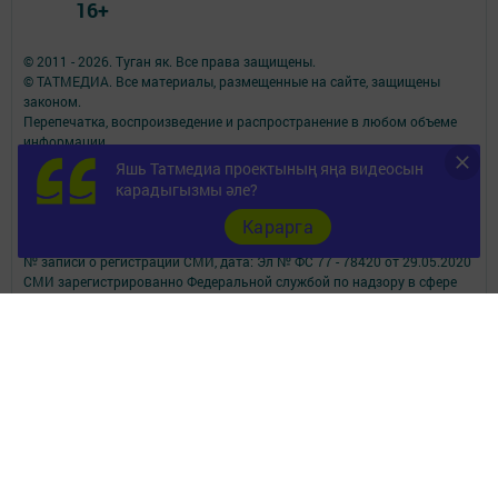
16+
© 2011 - 2026. Туган як. Все права защищены.
© ТАТМЕДИА. Все материалы, размещенные на сайте, защищены
законом.
Перепечатка, воспроизведение и распространение в любом объеме
информации,
размещенной на сайте, возможна только с письменного согласия
Яшь Татмедиа проектының яңа видеосын
редакций СМИ.
карадыгызмы әле?
При поддержке Республиканского агентства по печати и массовым
коммуникациям.
Карарга
Наименование СМИ: Туган як
№ записи о регистрации СМИ, дата: Эл № ФС 77 - 78420 от 29.05.2020
СМИ зарегистрированно Федеральной службой по надзору в сфере
связи,
информационных технологий и массовых коммуникаций
ФИО главного редактора: Фаизова Гулия Вакифовна
Адрес редакции: 422470, Российская Федерация, Республика
Татарстан, Дрожжановский район, село Старое Дрожжаное улица
А.Абязова, д.5
Телефон редакции: Тел.: 8 (843-75) 2-26-42 Факс: 8 (843-75) 2-23-43
Для сообщений о фактах коррупции электронная почта редакции:
tuganyak@bk.ru
Учредитель СМИ: АО «ТАТМЕДИА»