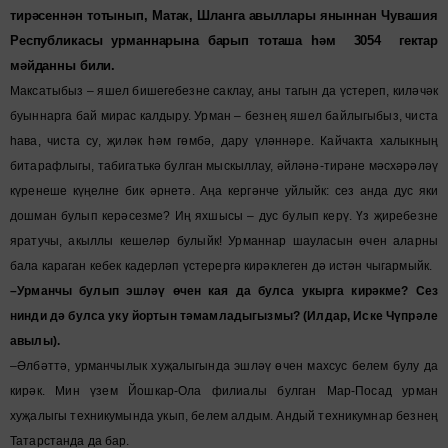
тирәсеннән тотынып, Матак, Шланга авыллары яныннан Чувашия
Республикасы урманнарына барып тоташа һәм 3054 гектар
мәйданны били.
Максатыбыз – яшел бишегебезне саклау, аны тагын да үстереп, киләчәк
буыннарга бай мирас калдыру. Урман – безнең яшел байлыгыбыз, чиста
һава, чиста су, җиләк һәм гөмбә, дару үләннәре. Кайчакта халыкның
битарафлыгы, табигатькә булган мыскыллау, әйләнә-тирәне мәсхәрәләү
күренеше күңелне бик әрнетә. Аңа кергәнче уйлыйк: сез анда дус яки
дошман булып керәсезме? Иң яхшысы – дус булып керү. Үз җиребезне
яратучы, акыллы кешеләр булыйк! Урманнар шауласын өчен аларны
бала караган кебек кадерләп үстерергә кирәклеген дә истән чыгармыйк.
–Урманчы булып эшләү өчен кая да булса укырга кирәкме? Сез
нинди
дә булса уку йортын тәмамладыгызмы? (Илдар, Иске Чүпрәле
авылы).
–Әлбәттә, урманчылык хуҗалыгында эшләү өчен махсус белем булу да
кирәк. Мин үзем Йошкар-Ола филиалы булган Мар-Посад урман
хуҗалыгы техникумында укып, белем алдым. Андый техникумнар безнең
Татарстанда да бар.