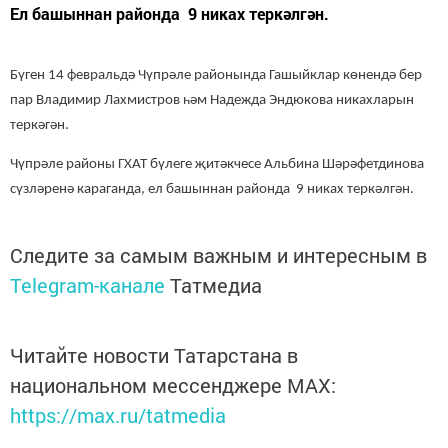
Ел башыннан районда 9 никах теркәлгән.
Бүген 14 февральдә Чүпрәле районында Гашыйклар көнендә бер
пар
Владимир Лахмистров һәм Надежда Эндюкова никахларын
теркәгән.
Чүпрәле районы ГХАТ бүлеге җитәкчесе Альбина Шәрәфетдинова
сүзләренә караганда, ел башыннан районда 9 никах теркәлгән.
Следите за самым важным и интересным в
Telegram-канале
Татмедиа
Читайте новости Татарстана в
национальном мессенджере MАХ:
https://max.ru/tatmedia