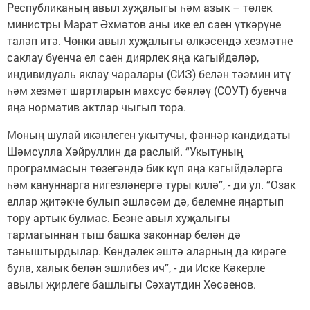
Республиканың авыл хуҗалыгы һәм азык – төлек
министры Марат Әхмәтов аны ике ел саен үткәрүне
таләп итә. Чөнки авыл хуҗалыгы өлкәсендә хезмәтне
саклау буенча ел саен диярлек яңа кагыйдәләр,
индивидуаль яклау чаралары (СИЗ) белән тәэмин итү
һәм хезмәт шартларын махсус бәяләү (СОУТ) буенча
яңа норматив актлар чыгып тора.
Моның шулай икәнлеген укытучы, фәннәр кандидаты
Шәмсулла Хәйруллин да раслый. “Укытуның
программасын төзегәндә бик күп яңа кагыйдәләргә
һәм кануннарга нигезләнергә туры килә”, - ди ул. “Озак
еллар җитәкче булып эшләсәм дә, белемне яңартып
тору артык булмас. Безне авыл хуҗалыгы
тармагыннан тыш башка законнар белән дә
таныштырдылар. Көндәлек эштә аларның да кирәге
була, халык белән эшлибез ич”, - ди Иске Кәкерле
авылы җирлеге башлыгы Сәхаутдин Хөсәенов.