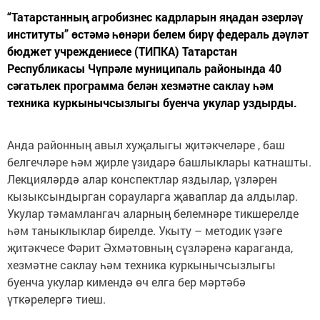
“Татарстанның агробизнес кадрларын яңадан әзерләү
институты” өстәмә һөнәри белем бирү федераль дәүләт
бюджет учреждениесе (ТИПКА) Татарстан
Республикасы Чүпрәле муниципаль районында 40
сәгатьлек программа белән хезмәтне саклау һәм
техника куркынычсызлыгы буенча укулар уздырды.
Анда районның авыл хуҗалыгы җитәкчеләре , баш
белгечләре һәм җирле үзидарә башлыклары катнашты.
Лекцияләрдә алар конспектлар яздылар, үзләрен
кызыксындырган сорауларга җаваплар да алдылар.
Укулар тәмамлангач аларның белемнәре тикшерелде
һәм таныклыклар бирелде. Укыту – методик үзәге
җитәкчесе Фәрит Әхмәтовның сүзләренә караганда,
хезмәтне саклау һәм техника куркынычсызлыгы
буенча укулар кимендә өч елга бер мәртәбә
үткәрелергә тиеш.