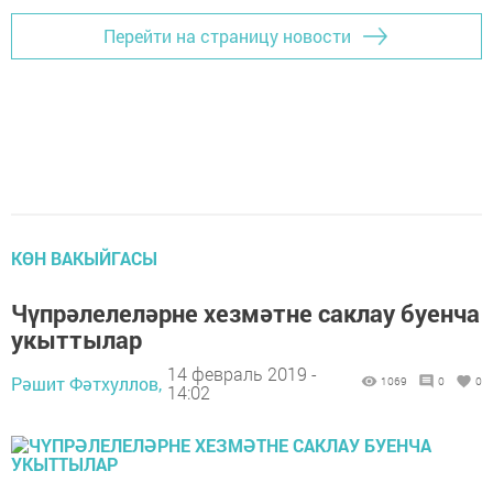
Перейти на страницу новости
КӨН ВАКЫЙГАСЫ
Чүпрәлелеләрне хезмәтне саклау буенча
укыттылар
14 февраль 2019 -
Рәшит Фәтхуллов,
1069
0
0
14:02