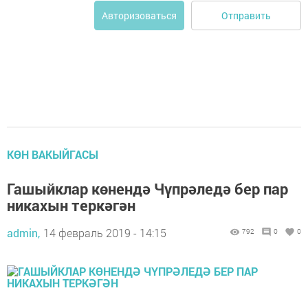
Отправить
Авторизоваться
КӨН ВАКЫЙГАСЫ
Гашыйклар көнендә Чүпрәледә бер пар
никахын теркәгән
admin,
14 февраль 2019 - 14:15
792
0
0