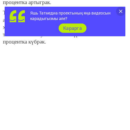
процентка артыграк.
Туризм өлкәсендә, чиктәш тармакларны да исәпкә
Яшь Татмедиа проектының яңа видеосын
карадыгызмы әле?
алып (туклану, транспорт, сәүдә), күрсәтелгән
хезмәтләрнең гомуми күләме 28,3 миллиард сум
Карарга
тәшкил иткән. Бу 2017 елгы күрсәткечтән 37
процентка күбрәк.
Фото: Т.Волкова рәсеме
Бу хакта тулырак: https://tatar-
inform.tatar/news/2019/02/14/180596
Следите за самым важным и интересным в
Telegram-канале
Татмедиа
Читайте новости Татарстана в