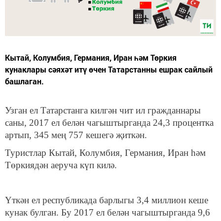
Кытай, Колумбия, Германия, Иран һәм Төркия
кунаклары сәяхәт итү өчен Татарстанны ешрак сайлый
башлаган.
Узган ел Татарстанга килгән чит ил гражданнары
саны, 2017 ел белән чагыштырганда 24,3 процентка
артып, 345 мең 757 кешегә җиткән.
Туристлар Кытай, Колумбия, Германия, Иран һәм
Төркиядән аеруча күп килә.
Үткән ел республикада барлыгы 3,4 миллион кеше
кунак булган. Бу 2017 ел белән чагыштырганда 9,6