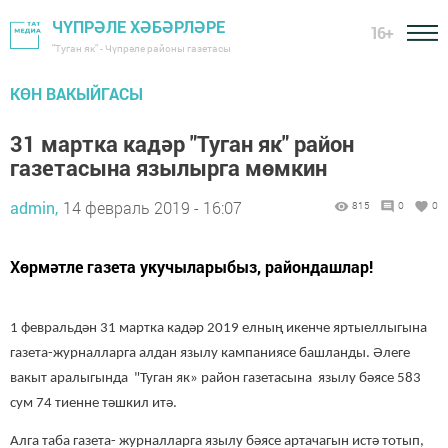
ЧҮПРӘЛЕ ХӘБӘРЛӘРЕ
16+
"Туган як" - Чүпрәле районы газетасы
КӨН ВАКЫЙГАСЫ
31 мартка кадәр "Туган як" район
газетасына язылырга мөмкин
admin,
14 февраль 2019 - 16:07
815
0
0
Хөрмәтле газета укучыларыбыз, райондашлар!
1 февральдән 31 мартка кадәр 2019 елның икенче яртыеллыгына
газета-журналларга алдан язылу кампаниясе башланды. Әлеге
вакыт аралыгында "Туган як» район газетасына язылу бәясе 583
сум 74 тиенне тәшкил итә.
Алга таба газета- журналларга язылу бәясе артачагын истә тотып,