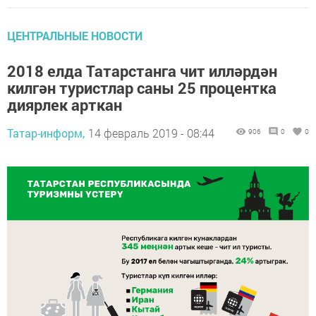
ЦЕНТРАЛЬНЫЕ НОВОСТИ
2018 елда Татарстанга чит илләрдән
килгән туристлар саны 25 процентка
диярлек арткан
Татар-информ,
14 февраль 2019 - 08:44
906
0
0