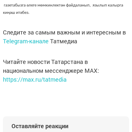
газетабызга әлеге мөмкинлектән файдаланып, язылып калырга
киңәш итәбез.
Следите за самым важным и интересным в
Telegram-канале
Татмедиа
Читайте новости Татарстана в
национальном мессенджере MАХ:
https://max.ru/tatmedia
Оставляйте реакции