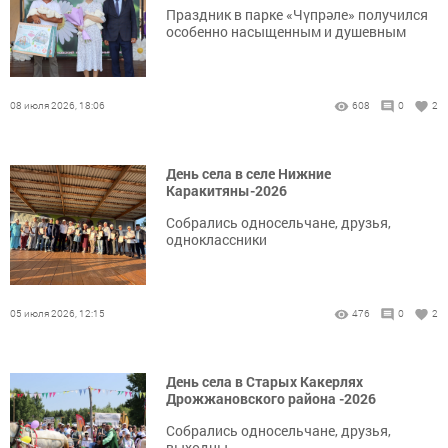
Праздник в парке «Чүпрәле» получился
особенно насыщенным и душевным
08 июля 2026, 18:06
608
0
2
День села в селе Нижние
Каракитяны-2026
Собрались односельчане, друзья,
одноклассники
05 июля 2026, 12:15
476
0
2
День села в Старых Какерлях
Дрожжановского района -2026
Собрались односельчане, друзья,
выходцы.