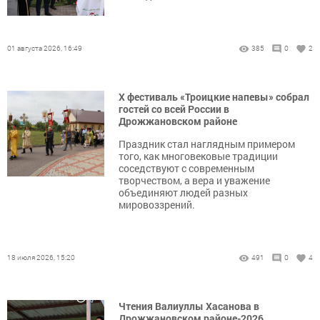
01 августа 2026, 16:49
385
0
2
X фестиваль «Троицкие напевы» собрал
гостей со всей России в
Дрожжановском районе
Праздник стал наглядным примером
того, как многовековые традиции
соседствуют с современным
творчеством, а вера и уважение
объединяют людей разных
мировоззрений.
18 июля 2026, 15:20
491
0
4
Чтения Валиуллы Хасанова в
Дрожжановском районе-2026