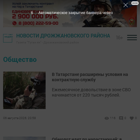
5
Автоматическое закрытие баннера через
НОВОСТИ ДРОЖЖАНОВСКОГО РАЙОНА
16+
Газета "Туган як" - Дрожжановский район
Общество
В Татарстане расширены условия на
контрактную службу
Ежемесячное довольствие в зоне СВО
начинается от 220 тысяч рублей.
06 августа 2026, 20:58
116
0
0
Обмолот идет по нарастающей: в