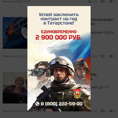
06 августа 2026, 10:28
125
0
0
Налоговая служба Татарстана выходит
на связь в мессенджере MAX
Новый аккаунт получил название «Всё о
налогах в Татарстане».
06 августа 2026, 10:16
142
0
0
Льготная пенсия: стаж, Север,
вредность и многодетность
Срок рассмотрения составляет до 10
рабочих дней.
06 августа 2026, 09:47
142
0
0