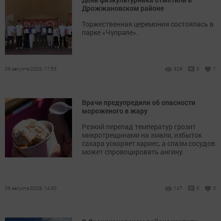
Дрожжановском районе
Торжественная церемония состоялась в
парке «Чүпрәле».
06 августа 2026, 17:53
329
0
1
Врачи предупредили об опасности
мороженого в жару
Резкий перепад температур грозит
микротрещинами на эмали, избыток
сахара ускоряет кариес, а спазм сосудов
может спровоцировать ангину.
06 августа 2026, 14:30
147
0
0