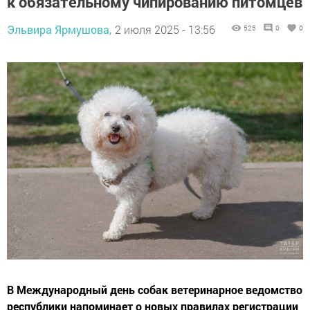
к обязательному чипированию питомцев
Эльвира Ярмушова,
2 июля 2025 - 13:56
525
0
0
В Международный день собак ветеринарное ведомство
республики напоминает о новых правилах регистрации