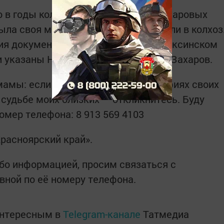
то в годы коллективизации семья Захаровых
ыла своя мельница. Позднее вступили в колхоз
пия документа о мельнице в Большеаксинском
и указаны Николай Савельев и Илья Захаров.
мы: если кто-то узнал на фотографиях своих
 судьбе моих близких — откликнитесь. Буду
мер телефона: 8 913 569 4103
Красноярский край».
ибо информацией, просим связаться с
вной по её номеру телефона.
интересным в
Telegram-канале
Татмедиа