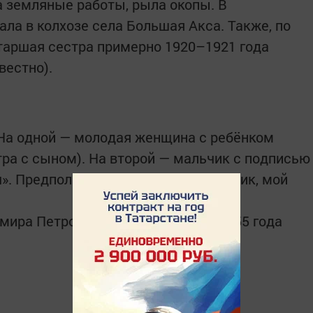
 земляные работы, рыла окопы. В
ла в колхозе села Большая Акса. Также, по
таршая сестра примерно 1920–1921 года
вестно).
 На одной — молодая женщина с ребёнком
тра с сыном). На второй — мальчик с подписью
. Предполагаю, это мамин племянник, мой
ира Петровича примерно 1950–1955 года