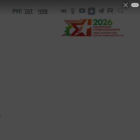
РУС
ТАТ
ЧУВ
1