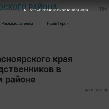
СКОГО РАЙОНА
16+
5
Автоматическое закрытие баннера через
Рекламодателям
Наши Герои
сноярского края
дственников в
 районе
952
0