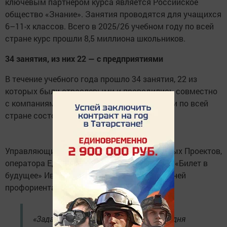
ключевым партнером курса является Российское
общество «Знание». Занятия проводятся для учащихся
6–11-х классов. Всего в 2025/26 учебном году по всей
стране курс прошли 8,5 миллиона школьников.
34 занятия, из них 22 — с предприятиями
В течение учебного года прошло 34 занятия, 22 из
которых были отраслевыми и проводились совместно
с компаниями-партнерами. Последние уроки по всей
стране состоялись 22 мая.
Управляющий директор Фонда Гуманитарных Проектов,
оператора Единой модели профориентации «Билет в
будущее» Иван Есин отметил важность ранней
профориентации:
«Задача ранней профориентации сегодня