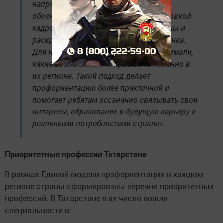
напрямую связана с приоритетами,
обозначенными Президентом: подготовкой
кадров для развития экономики страны и
раскрытием потенциала каждого ребенка.
Для нас важно, чтобы школьники понимали,
какие возможности открываются именно в
их регионе. Такой подход делает
профориентацию более практичной и
помогает ребятам осознанно связывать свои
интересы, образование и будущую карьеру с
реальными потребностями страны».
Приоритетные профессии Татарстана
В рамках Единой модели профориентации в каждом
регионе страны сформированы перечни приоритетных
профессий. В Татарстане в их число вошли
специальности в: