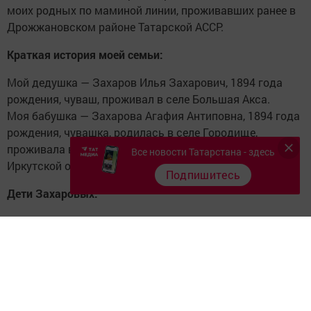
моих родных по маминой линии, проживавших ранее в
Дрожжановском районе Татарской АССР.
Краткая история моей семьи:
Мой дедушка — Захаров Илья Захарович, 1894 года
рождения, чуваш, проживал в селе Большая Акса.
Моя бабушка — Захарова Агафия Антиповна, 1894 года
рождения, чувашка, родилась в селе Городище,
проживала в селе Большая Акса, умерла в 1981 году в
Все новости Татарстана - здесь
Иркутской области в нашей семье.
Подпишитесь
Дети Захаровых:
Василий
(1923–1943), погиб на Ленинградском
фронте. Есть предположение, что у Василия до
войны была семья, был сын Георгий (Геннадий)
1940–1941 года рождения. Он умер в 90-х годах,
похоронен в селе Городище. У Георгия есть сын.
Разыскиваю любые сведения о семье Василия, о