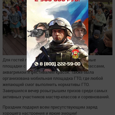
Для гостей праздника работали интерактивные
площадки с играми, творчеством, мастер-классами,
аквагримом и фестивалем красок. Также была
организована мобильная площадка ГТО, где любой
желающий смог выполнить нормативы ГТО.
Завершился вечер розыгрышем призов среди самых
активных участников мастер-классов и соревнований.
Праздник подарил всем присутствующим заряд
хорошего настроения и яркие эмоции!