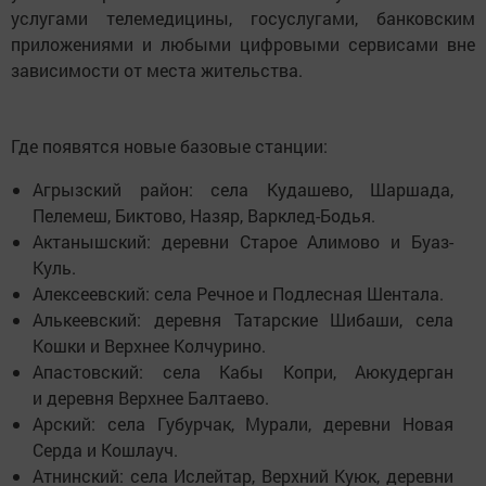
услугами телемедицины, госуслугами, банковским
приложениями и любыми цифровыми сервисами вне
зависимости от места жительства.
Где появятся новые базовые станции:
Агрызский район: села Кудашево, Шаршада,
Пелемеш, Биктово, Назяр, Варклед-Бодья.
Актанышский: деревни Старое Алимово и Буаз-
Куль.
Алексеевский: села Речное и Подлесная Шентала.
Алькеевский: деревня Татарские Шибаши, села
Кошки и Верхнее Колчурино.
Апастовский: села Кабы Копри, Аюкудерган
и деревня Верхнее Балтаево.
Арский: села Губурчак, Мурали, деревни Новая
Серда и Кошлауч.
Атнинский: села Ислейтар, Верхний Куюк, деревни