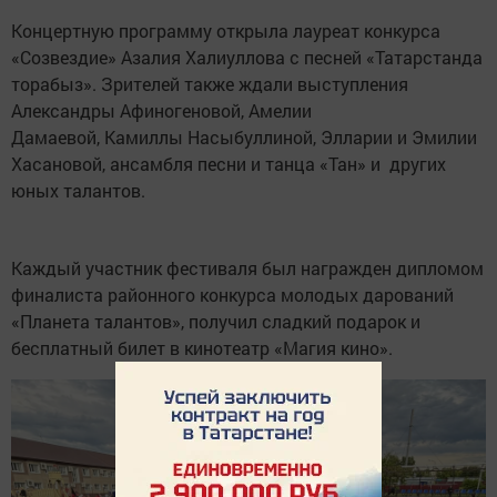
Концертную программу открыла лауреат конкурса
«Созвездие» Азалия Халиуллова с песней «Татарстанда
торабыз». Зрителей также ждали выступления
Александры Афиногеновой, Амелии
Дамаевой, Камиллы Насыбуллиной, Элларии и Эмилии
Хасановой, ансамбля песни и танца «Тан» и других
юных талантов.
Каждый участник фестиваля был награжден дипломом
финалиста районного конкурса молодых дарований
«Планета талантов», получил сладкий подарок и
бесплатный билет в кинотеатр «Магия кино».