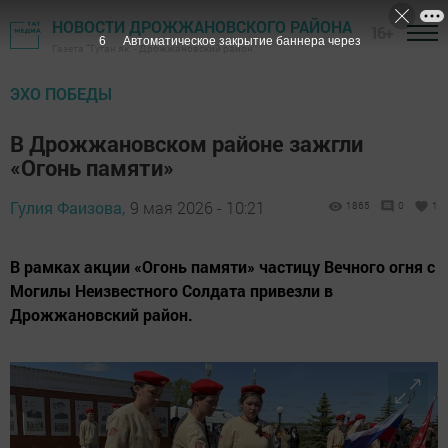
НОВОСТИ ДРОЖЖАНОВСКОГО РАЙОНА
16+
4
Автоматическое закрытие баннера через
Газета "Туган як" - Дрожжановский район
ЭХО ПОБЕДЫ
В Дрожжановском районе зажгли
«Огонь памяти»
Гулия Фаизова,
9 мая 2026 - 10:21
1865
0
1
В рамках акции «Огонь памяти» частицу Вечного огня с
Могилы Неизвестного Солдата привезли в
Дрожжановский район.