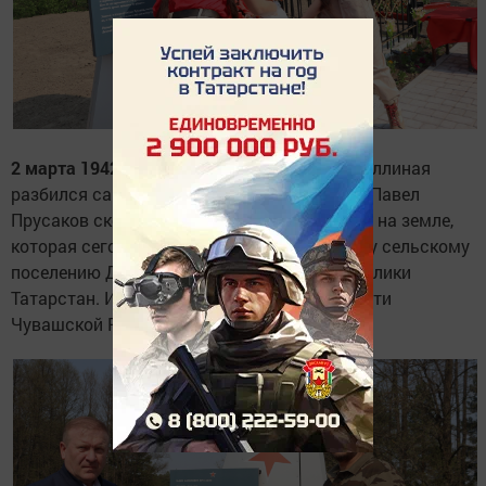
2 марта 1942 года
близ лесного поселка Муллиная
разбился самолет Р-6. На следующий день Павел
Прусаков скончался от ран. Его похоронили на земле,
которая сегодня относится к Шланговскому сельскому
поселению Дрожжановского района Республики
Татарстан. Имя героя внесено в Книгу Памяти
Чувашской Республики.