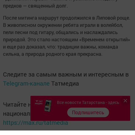
предков — священный долг.
После митинга маршрут продолжился в Липовой роще.
В живописном окружении ребята играли в волейбол,
пели песни под гитару, общались и наслаждались
природой. Это стало настоящим «Временем открытий»
и еще раз доказал, что: традиции важны, команда
сильна, а природа родного края прекрасна.
Следите за самым важным и интересным в
Telegram-канале
Татмедиа
Все новости Татарстана - здесь
Читайте новости Татарстана в
Подпишитесь
национальном мессенджере MАХ:
https://max.ru/tatmedia