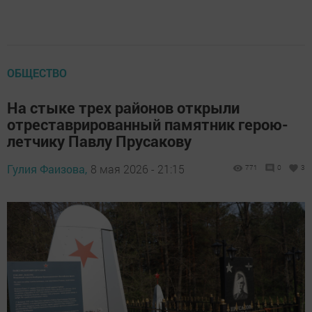
ОБЩЕСТВО
На стыке трех районов открыли
отреставрированный памятник герою-
летчику Павлу Прусакову
Гулия Фаизова,
8 мая 2026 - 21:15
771
0
3